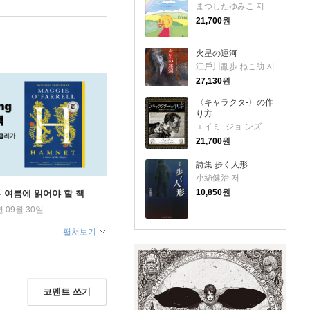
まつしたゆみこ 저
21,700
원
火星の運河
江戶川亂步 ねこ助 저
27,130
원
〈キャラクタ-〉の作
り方
エイミ-.ジョ-ンズ 駒田曜 저
21,700
원
詩集 步く人形
小絲健治 저
10,850
원
ng - 여름에 읽어야 할 책
년 09월 30일
펼쳐보기
코멘트 쓰기