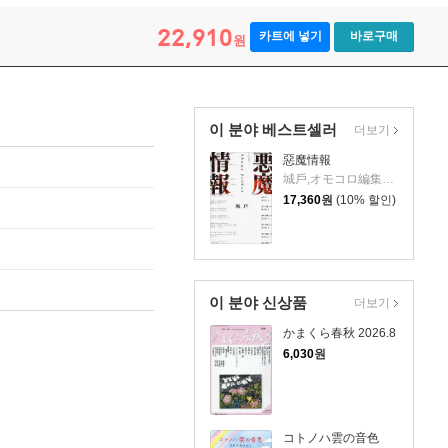
22,910
카트에 넣기
바로구매
원
이 분야 베스트셀러
더보기
惡魔情報
城戶,オモコロ編集部 저
17,360
원
(10% 할인)
이 분야 신상품
더보기
かまくら春秋 2026.8
6,030
원
コトノハ雲の音色