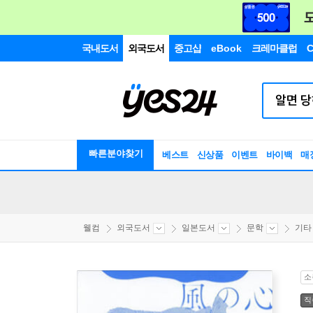
국내도서
외국도서
중고샵
eBook
크레마클럽
C
빠른분야찾기
베스트
신상품
이벤트
바이백
매
웰컴
외국도서
일본도서
문학
기타
소
직