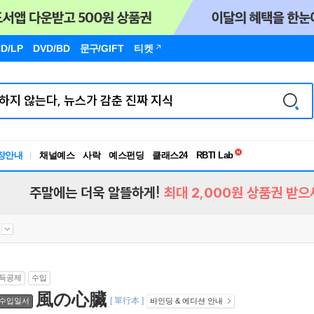
D/LP
DVD/BD
문구
/GIFT
티켓
독서유형검사
RBTI Lab
장안내
채널예스
사락
예스펀딩
클래스24
독서유형검사
주말에는 더욱 알뜰하게!
최대 2,000원 상품권 받으
득공제
수입
風の心臟
[ 單行本 ]
수입일서
바인딩 & 에디션 안내