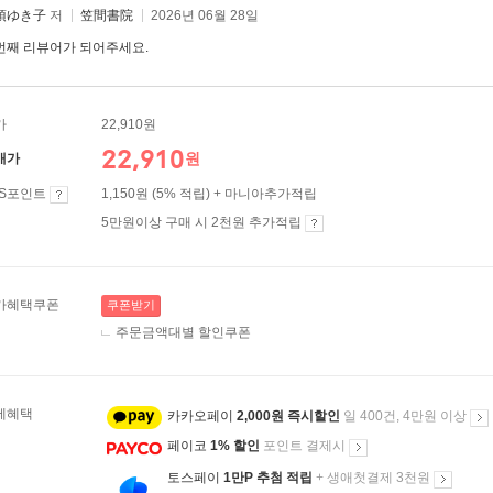
須ゆき子
저
笠間書院
2026년 06월 28일
번째 리뷰어가 되어주세요.
가
22,910원
22,910
원
매가
ES포인트
1,150원 (5% 적립) + 마니아추가적립
5만원이상 구매 시 2천원 추가적립
가혜택쿠폰
쿠폰받기
주문금액대별 할인쿠폰
제혜택
카카오페이
2,000원 즉시할인
일 400건, 4만원 이상
페이코
1% 할인
포인트 결제시
토스페이
1만P 추첨 적립
+ 생애첫결제 3천원