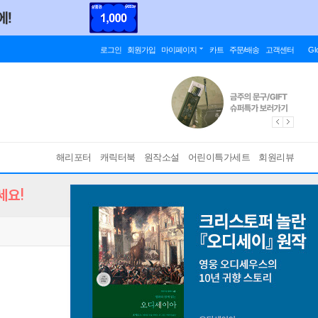
로그인
회원가입
마이페이지
카트
주문/배송
고객센터
Gl
해리포터
캐릭터북
원작소설
어린이특가세트
회원리뷰
세요!