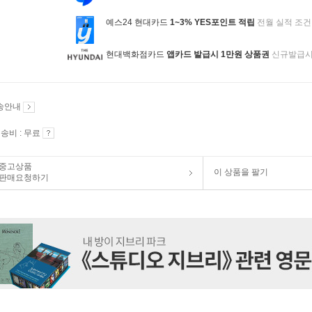
예스24 현대카드
1~3% YES포인트 적립
전월 실적 조건
현대백화점카드
앱카드 발급시 1만원 상품권
신규발급
송안내
송비 : 무료
중고상품
이 상품을 팔기
판매요청하기