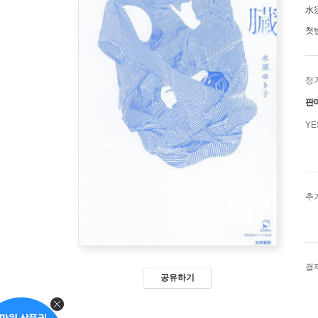
水
첫
정
판
Y
추
결
공유하기