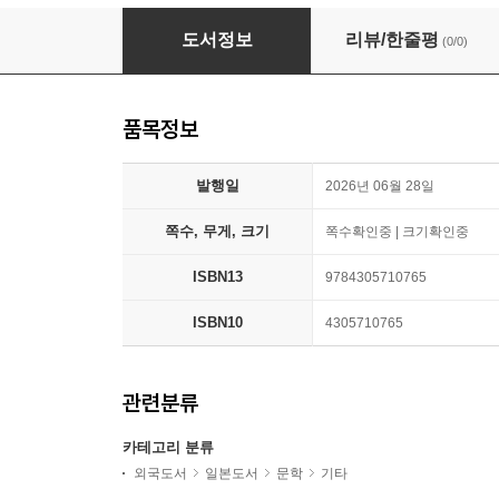
風の心臟
도서정보
리뷰/한줄평
(0/0)
품목정보
발행일
2026년 06월 28일
쪽수, 무게, 크기
쪽수확인중 | 크기확인중
ISBN13
9784305710765
ISBN10
4305710765
관련분류
카테고리 분류
외국도서
일본도서
문학
기타