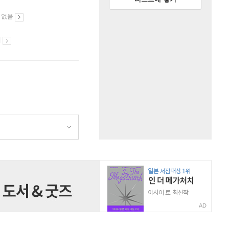
 없음
시
AD