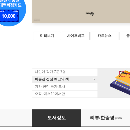
미리보기
사이즈비교
카드뉴스
공
나민애 작가 7문 7답
이동진 선정 최고의 책
기간 한정 특가 도서
오직, 예스24에서만
말끝을 스치는 서정의 기록
도서정보
리뷰/한줄평
(0/0)