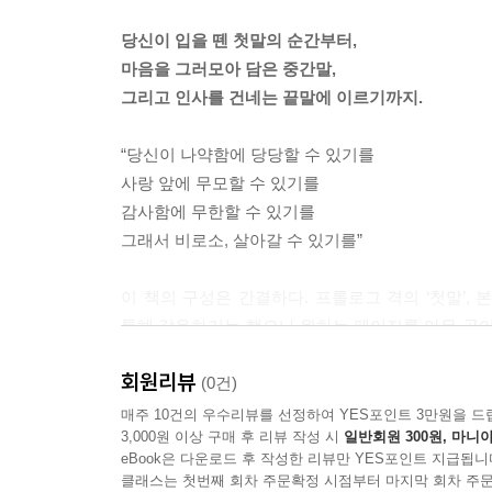
당신이 입을 뗀 첫말의 순간부터,
마음을 그러모아 담은 중간말,
그리고 인사를 건네는 끝말에 이르기까지.
“당신이 나약함에 당당할 수 있기를
사랑 앞에 무모할 수 있기를
감사함에 무한할 수 있기를
그래서 비로소, 살아갈 수 있기를”
이 책의 구성은 간결하다. 프롤로그 격의 ‘첫말’, 
통해 갈음하기는 했으나 원하는 페이지를 아무 곳이
좋다.
회원리뷰
(0건)
각각의 단어와 문장이 흐름을 벗어나 새로운 해석
매주 10건의 우수리뷰를 선정하여 YES포인트 3만원을 드
3,000원 이상 구매 후 리뷰 작성 시
일반회원 300원, 마니아
것이다.
eBook은 다운로드 후 작성한 리뷰만 YES포인트 지급됩니
클래스는 첫번째 회차 주문확정 시점부터 마지막 회차 주문