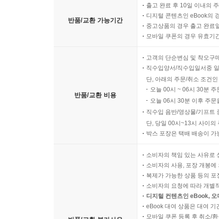
출고 완료 후 10일 이내의 
디지털 콘텐츠인 eBook의 
반품/교환 가능기간
중고상품의 경우 출고 완료일
모바일 쿠폰의 경우 유효기간(
고객의 단순변심 및 착오구
직수입양서/직수입일서중 일
단, 아래의 주문/취소 조건인
오늘 00시 ~ 06시 30분 
반품/교환 비용
오늘 06시 30분 이후 주문
직수입 음반/영상물/기프트 
단, 당일 00시~13시 사이
박스 포장은 택배 배송이 가
소비자의 책임 있는 사유로 
소비자의 사용, 포장 개봉에 
복제가 가능한 상품 등의 포장을 
소비자의 요청에 따라 개별
디지털 컨텐츠인 eBook, 
eBook 대여 상품은 대여 기
모바일 쿠폰 등록 후 취소/환