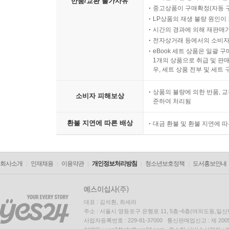
반품/교환 불가사유
중고상품이 구매확정(자동 
LP상품의 재생 불량 원인이 기
시간의 경과에 의해 재판매가
전자상거래 등에서의 소비자
eBook 세트 상품은 일괄 
1개의 상품으로 취급 및 판매
우, 세트 상품 전부 및 세트
상품의 불량에 의한 반품, 교
소비자 피해보상
준하여 처리됨
환불 지연에 따른 배상
대금 환불 및 환불 지연에 
회사소개
인재채용
이용약관
개인정보처리방침
청소년보호정책
도서홍보안내
대표 : 김석환, 최세라
주소 : 서울시 영등포구 은행로 11, 5층~6층(여의도동,일신
사업자등록번호 : 229-81-37000 통신판매업신고 : 제 200