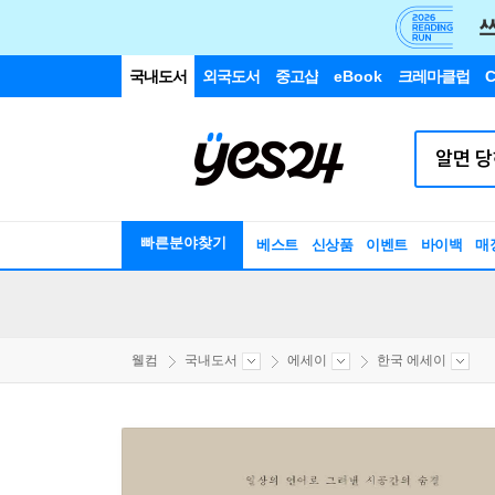
국내도서
외국도서
중고샵
eBook
크레마클럽
C
빠른분야찾기
베스트
신상품
이벤트
바이백
매
웰컴
국내도서
에세이
한국 에세이