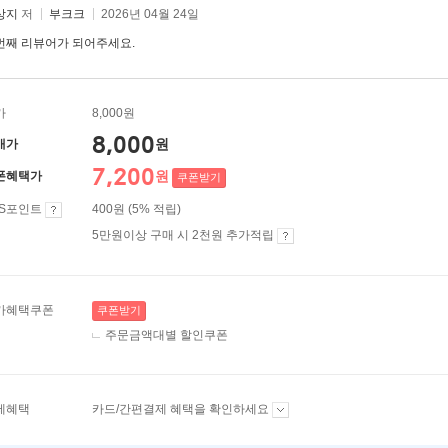
상지
저
부크크
2026년 04월 24일
번째 리뷰어가 되어주세요.
가
8,000원
8,000
원
매가
7,200
원
폰혜택가
쿠폰받기
ES포인트
400원 (5% 적립)
5만원이상 구매 시 2천원 추가적립
가혜택쿠폰
쿠폰받기
주문금액대별 할인쿠폰
제혜택
카드/간편결제 혜택을 확인하세요