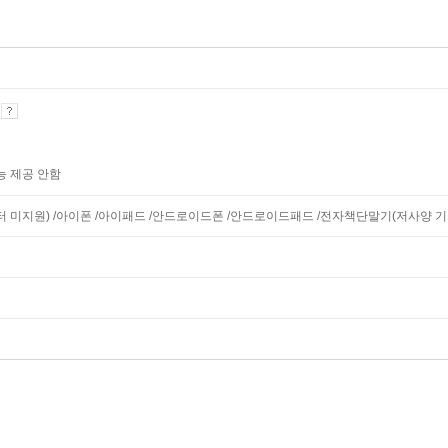
기
능 제공 안함
니터 미지원) /아이폰 /아이패드 /안드로이드폰 /안드로이드패드 /전자책단말기(저사양 기기 