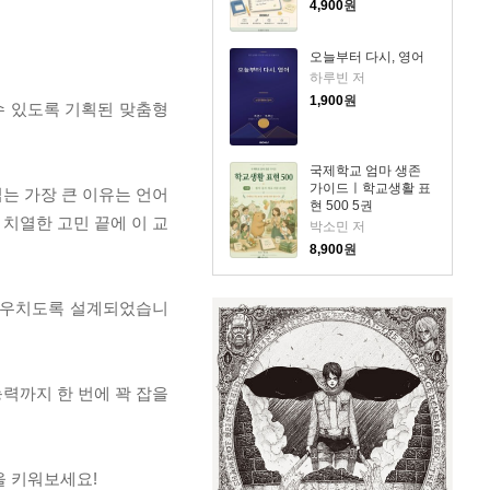
4,900
원
오늘부터 다시, 영어
하루빈 저
1,900
원
화할 수 있도록 기획된 맞춤형
국제학교 엄마 생존
가이드ㅣ학교생활 표
는 가장 큰 이유는 언어
현 500 5권
 치열한 고민 끝에 이 교
박소민 저
8,900
원
 깨우치도록 설계되었습니
력까지 한 번에 꽉 잡을
력을 키워보세요!