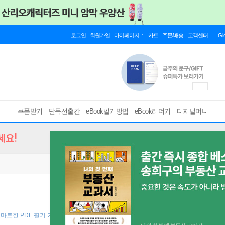
로그인
회원가입
마이페이지
카트
주문/배송
고객센터
Gl
쿠폰받기
단독선출간
eBook필기방법
eBook리더기
디지털머니
세요!
스마트한 PDF 필기 기능을 사용해 보세요! ]