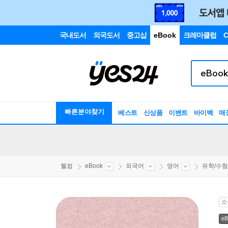
국내도서
외국도서
중고샵
eBook
크레마클럽
C
빠른분야찾기
베스트
신상품
이벤트
바이백
매
웰컴
eBook
외국어
영어
유학/수
소
eB