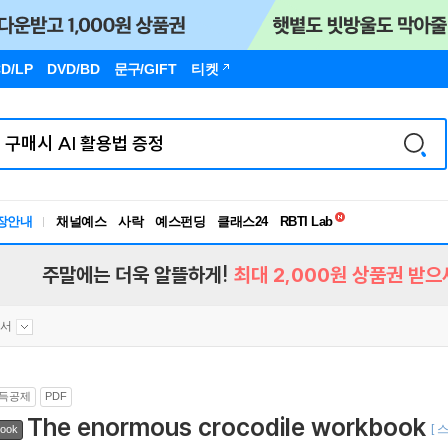
D/LP
DVD/BD
문구
/GIFT
티켓
독서유형검사
RBTI Lab
장안내
채널예스
사락
예스펀딩
클래스24
독서유형검사
주말에는 더욱 알뜰하게!
최대 2,000원 상품권 받으
험서
득공제
PDF
The enormous crocodile workbook
[ 
ook