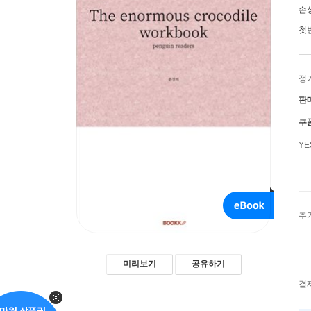
손
첫
정
판
쿠
Y
추
미리보기
공유하기
결