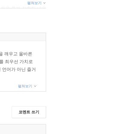
펼쳐보기
문제 등을 통해 정확한 내용
접 분석하고 해석하며 탄탄한
력을 깨우고 올바른
'를 최우선 가치로
선 언어가 아닌 즐거
펼쳐보기
코멘트 쓰기