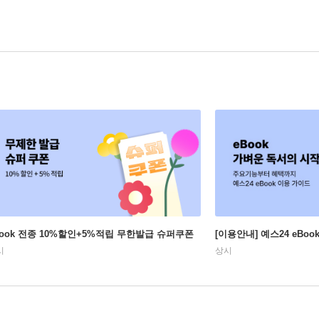
Book 전종 10%할인+5%적립 무한발급 슈퍼쿠폰
[이용안내] 예스24 eBo
시
상시