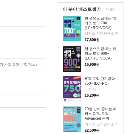
이 분야 베스트셀러
더보기
한 권으로 끝내는 해
커스 토익 700+
(LC+RC+VOCA)
해커스 어학연구소 저
17,800
원
한 권으로 끝내는 해
커스 토익 900+
(LC+RC+VOCA)
사용 불가) /PC(Mac)
15,900
원
ETS 토익 단기공략
750+ (LC+RC)
ETS 저
16,200
원
10일 만에 끝내는 해
커스 OPIc 오픽
Advanced 공략
해커스 오픽연구소 저
22,500
원