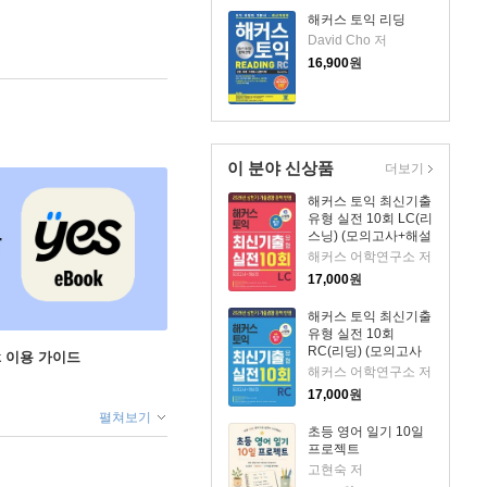
해커스 토익 리딩
David Cho 저
16,900
원
이 분야 신상품
더보기
해커스 토익 최신기출
유형 실전 10회 LC(리
스닝) (모의고사+해설
집)
해커스 어학연구소 저
17,000
원
해커스 토익 최신기출
유형 실전 10회
RC(리딩) (모의고사
ok 이용 가이드
+해설집)
해커스 어학연구소 저
17,000
원
펼쳐보기
초등 영어 일기 10일
프로젝트
고현숙 저