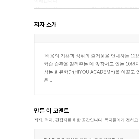
이해합니다.
-Reading Comprehension (내용 완벽 파
이해도를 점검합니다.
저자 소개
-Sentence Analysis (주요 문장 분석 및 
구문 독해력을 배양합니다
"배움의 기쁨과 성취의 즐거움을 안내하는 12
학습 습관을 길러주는 데 앞장서고 있는 10년차
삼는 희유학당(HIYOU ACADEMY)을 이끌
운...
만든 이 코멘트
저자, 역자, 편집자를 위한 공간입니다. 독자들에게 전하고