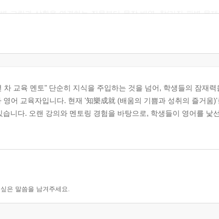
악): 페이지별 그림과 상황을 연결하는 질문부터 문장 배열, 참/거짓 판별 
직독직해): 각 챕터의 뼈대가 되는 주요 문장의 주어, 동사, 전치사구를 직
년 차 교육 멘토" 단순히 지식을 주입하는 것을 넘어, 학생들의 잠재
 영어 교육자입니다. 현재 '知樂成就 (배움의 기쁨과 성취의 즐거움)
고 있습니다. 오랜 강의와 멘토링 경험을 바탕으로, 학생들이 영어를 낯
 싶은 말씀을 남겨주세요.