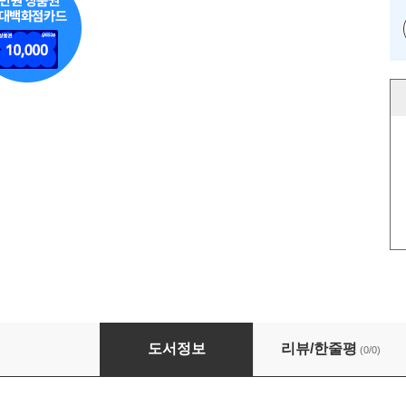
The enormous crocodile workbook
도서정보
리뷰/한줄평
(0/0)