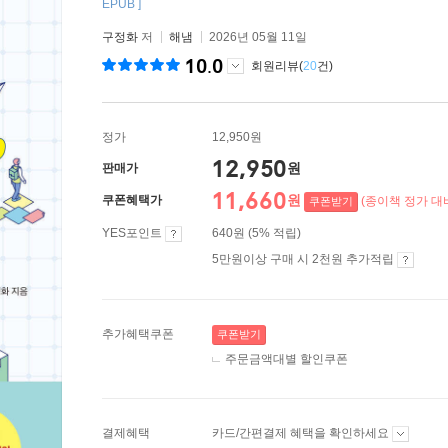
EPUB ]
구정화
저
해냄
2026년 05월 11일
10.0
회원리뷰(
20
건)
정가
12,950원
12,950
원
판매가
11,660
원
쿠폰혜택가
(종이책 정가 대비
쿠폰받기
YES포인트
640원 (5% 적립)
5만원이상 구매 시 2천원 추가적립
추가혜택쿠폰
쿠폰받기
주문금액대별 할인쿠폰
결제혜택
카드/간편결제 혜택을 확인하세요