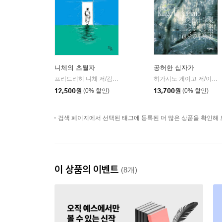
니체의 초월자
공허한 십자가
프리드리히 니체 저/김철 편역
히읏
히가시노 게이고 저/이선희 역
|
12,500
원
(0% 할인)
13,700
원
(0% 할인)
검색 페이지에서 선택된 태그에 등록된 더 많은 상품을 확인해 
이 상품의 이벤트
(8개)