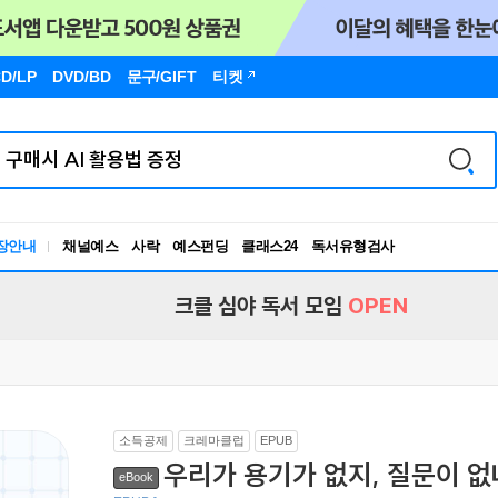
D/LP
DVD/BD
문구
/GIFT
티켓
장안내
채널예스
사락
예스펀딩
클래스24
독서유형검사
RBTI Lab
독서유형검사
크클 심야 독서 모임
OPEN
소득공제
크레마클럽
EPUB
우리가 용기가 없지, 질문이 없
eBook