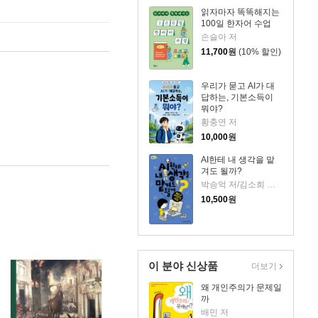
읽자마자 똑똑해지는
100일 한자어 수업
손슬아 저
11,700
원
(10% 할인)
우리가 묻고 AI가 대
답하는, 기본소득이
뭐야?
황충연 저
10,000
원
AI한테 내 생각을 맡
겨도 될까?
박승억 저/김소희 그림
10,500
원
이 분야 신상품
더보기
왜 개인주의가 문제일
까
배민 저