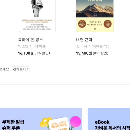
독하게 돈 공부
내면 근력
자음과모음
박소연 저
메이븐
짐 머피 저/지여울 역
윌북(willboo
|
|
|
16,100
원
(0% 할인)
15,400
원
(0% 할인)
보세요.
전체보기