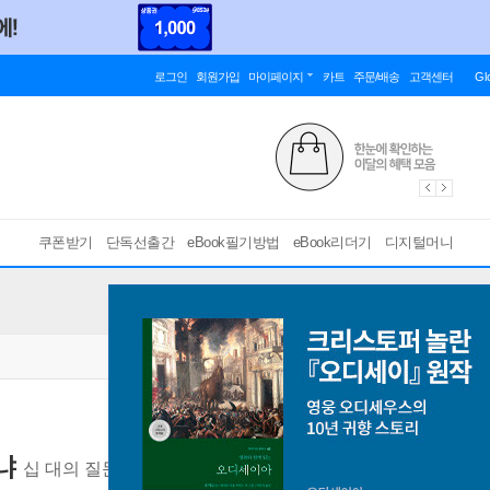
로그인
회원가입
마이페이지
카트
주문/배송
고객센터
Gl
쿠폰받기
단독선출간
eBook필기방법
eBook리더기
디지털머니
냐
십 대의 질문력이 자라나는 구정화 교수의 생각 교실
[