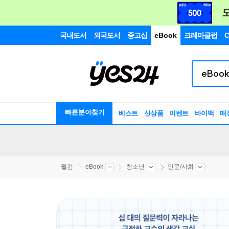
국내도서
외국도서
중고샵
eBook
크레마클럽
C
빠른분야찾기
베스트
신상품
이벤트
바이백
매
웰컴
eBook
청소년
인문/사회