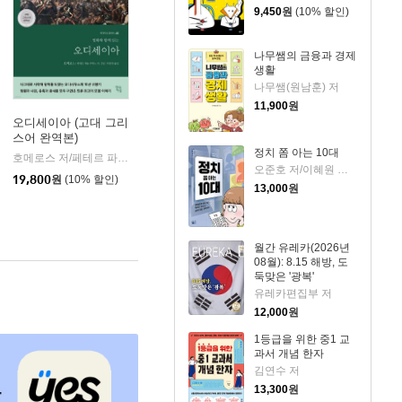
9,450
원
(10% 할인)
나무쌤의 금융과 경제
생활
나무쌤(원남훈) 저
11,900
원
오디세이아 (고대 그리
스어 완역본)
k)
정치 쫌 아는 10대
호메로스 저/페테르 파울 루벤스 그림/박문재 역
현대지성
|
오준호 저/이혜원 그림
19,800
원
(10% 할인)
13,000
원
월간 유레카(2026년
08월): 8.15 해방, 도
둑맞은 '광복'
유레카편집부 저
12,000
원
1등급을 위한 중1 교
과서 개념 한자
김연수 저
13,300
원