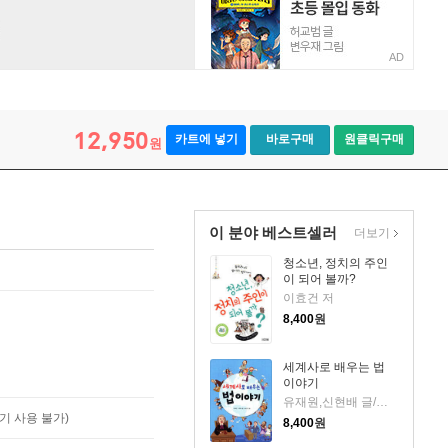
AD
12,950
카트에 넣기
바로구매
원클릭구매
원
이 분야 베스트셀러
더보기
청소년, 정치의 주인
이 되어 볼까?
이효건 저
8,400
원
세계사로 배우는 법
이야기
유재원,신현배 글/임혜경 그림
기 사용 불가)
8,400
원