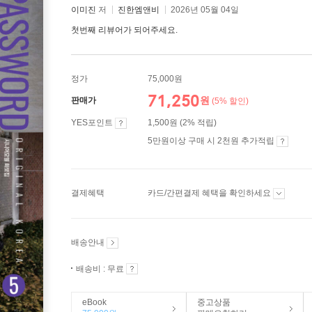
이미진
저
진한엠앤비
2026년 05월 04일
첫번째 리뷰어가 되어주세요.
정가
75,000원
71,250
원
판매가
(5% 할인)
YES포인트
1,500원 (2% 적립)
5만원이상 구매 시 2천원 추가적립
결제혜택
카드/간편결제 혜택을 확인하세요
배송안내
배송비 : 무료
eBook
중고상품