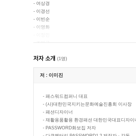
- 여상경
- 이경선
- 이빈순
- 이영화
- 이정민
- 조재금
- 임민경
저자 소개
- 2025년 활동(행사사진)
(1명)
- 패스워드예술워킹단
- 다큐멘터리 PASSWORD2
저 :
이미진
- 2026 제3회 PASSWORD창작패션위크
- 이미진
- 패스워드컴퍼니 대표
- (사)대한민국지키는문화예술진흥회 이사장
- 패션디자이너
- 재활용품활용 환경패션 대한민국대표디자이
- PASSWORD화보집 저자
- 다큐멘터리 PASSWORD1,2 제작자 · 감독