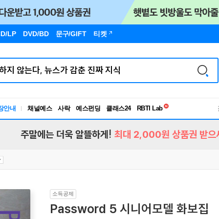
D/LP
DVD/BD
문구
/GIFT
티켓
독서유형검사
RBTI Lab
장안내
채널예스
사락
예스펀딩
클래스24
독서유형검사
주말에는 더욱 알뜰하게!
최대 2,000원 상품권 받으
소득공제
Password 5 시니어모델 화보집