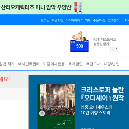
로그인
회원가입
마이페이지
카트
주문/배송
고객센터
Gl
젊은 작가
예사단독판매
이달의사은품
특가할인
추천도서
대량/법인
세요!