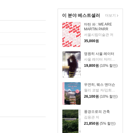
이 분야 베스트셀러
더보기
마틴 파 : WE ARE
MARTIN PARR
서울시립미술관 저
35,000
원
영원히 사울 레이터
사울 레이터 저/이지민 역
19,800
원
(10% 할인)
우연히, 웨스 앤더슨
월리 코발 저/김희진 역
26,100
원
(10% 할인)
풍경으로의 건축
김용관 저
21,850
원
(5% 할인)