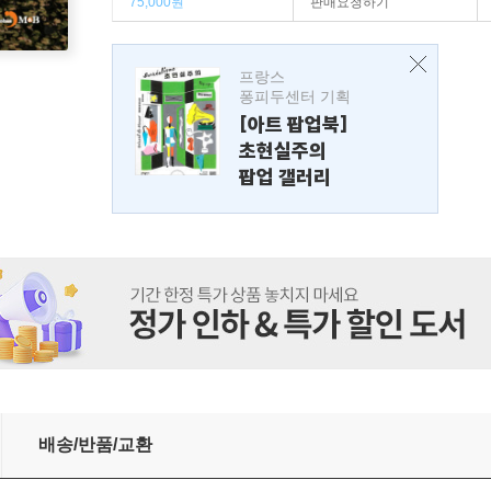
75,000원
판매요청하기
프랑스
퐁피두센터 기획
[아트 팝업북]
초현실주의
팝업 갤러리
배송/반품/교환