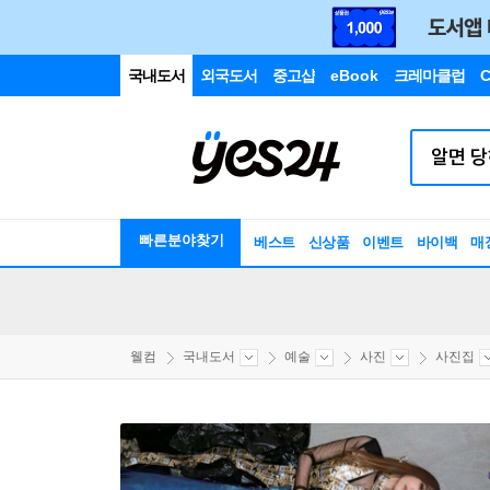
국내도서
외국도서
중고샵
eBook
크레마클럽
C
빠른분야찾기
베스트
신상품
이벤트
바이백
매
웰컴
국내도서
예술
사진
사진집