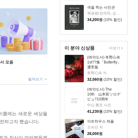
색을 찍는 사진관
복원왕(장재득, 김성진) 저
34,200
원
(10% 할인)
이 분야 신상품
더보기
(예약도서) 冬野心央
도서 모음
1st??集「Butterfly」
通常版
冬野心央 저
펼쳐보기
32,560
원
(10% 할인)
(예약도서) The
10th 山本彩ソロデ
ビュ?10周年
ANNIVERSARY
中山 雅文 사진
BOOK
41,230
원
(10% 할인)
 이름에는 새로운 세상을
 전하고자 했습니다.
아트하우스 채플
조숙진 저
28,000
원
노력과 진심이 여러분들께