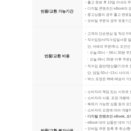
- 아들 사도세자를 뒤주에 가두어 죽여 버린 비운의 
출고 완료 후 10일 이내의 
디지털 콘텐츠인 eBook의 
반품/교환 가능기간
중고상품의 경우 출고 완료일
【 제22대 정조 】
모바일 쿠폰의 경우 유효기간(
완벽한 호랑이. 백성들과 소통하기 위해 힘쓴 임금·4
- 역적의 아들, 애민군주가 되다
고객의 단순변심 및 착오구
- 지덕체를 모두 갖춘 임금, 정조
직수입양서/직수입일서중 일
- 아버지 사도세자를 그리며 수원 화성을 축성하다
단, 아래의 주문/취소 조건인
오늘 00시 ~ 06시 30분 
반품/교환 비용
오늘 06시 30분 이후 주문
【 제23대 순조 】
직수입 음반/영상물/기프트 
무능한 호랑이. 수렴청정에 휘둘린 허수아비 임금·4
단, 당일 00시~13시 사이
- 순조의 증조할머니 정순왕후, 정치적 야욕을 드
박스 포장은 택배 배송이 가
- 정약용이 18년 동안 귀양살이를 하게 된 까닭
소비자의 책임 있는 사유로 
- 세도정치의 시작은 정조 때문이었다?!
소비자의 사용, 포장 개봉에 
복제가 가능한 상품 등의 포장을 
【 제24대 헌종 】
소비자의 요청에 따라 개별
최연소 호랑이. 8세에 즉위한 어린 임금·457
디지털 컨텐츠인 eBook, 
- 위기와 혼란의 시대
eBook 대여 상품은 대여 기
모바일 쿠폰 등록 후 취소/환
- 서로가 서로를 감시하는 ‘옆집감시제도’
반품/교환 불가사유