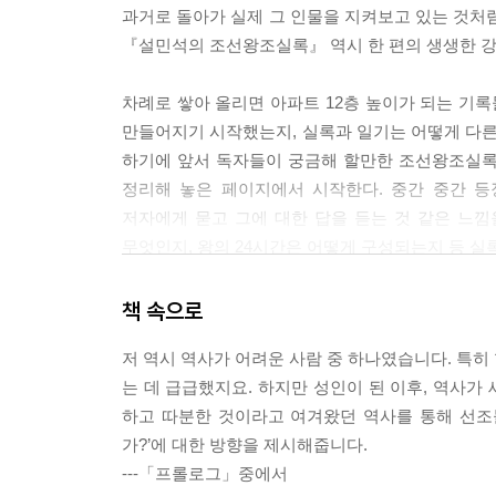
과거로 돌아가 실제 그 인물을 지켜보고 있는 것처럼
【 제9대 성종 】
『설민석의 조선왕조실록』 역시 한 편의 생생한 강
모범생 호랑이. 조선 최고의 모범 임금·197
- 왕위 계승 서열 3위, 장인 한명회의 힘으로 왕이 
차례로 쌓아 올리면 아파트 12층 높이가 되는 기
- 조선 고유의 법전, 경국대전을 완성하다
만들어지기 시작했는지, 실록과 일기는 어떻게 다른
- 왕으로서는 100점! 남편으로서는 0점!이었던 성종
하기에 앞서 독자들이 궁금해 할만한 조선왕조실록
정리해 놓은 페이지에서 시작한다. 중간 중간 등
【 제10대 연산군 】
저자에게 묻고 그에 대한 답을 듣는 것 같은 느
미친 호랑이. 조선 최고의 폭군·215
무엇인지, 왕의 24시간은 어떻게 구성되는지 등 실
- 어머니 폐비 윤씨의 죽음을 알고도 복수의 칼날을
- 신하들의 입을 막고, 자신의 귀를 닫은 연산군
태조는 ‘이빨 빠진’ 호랑이로, 또 세종은 ‘위대한
책 속으로
- 천 명의 기생과 ‘흥청망청’했던 임금
표현되어 있을까? 나만의 단어로 별명을 붙여 조선
저 역시 역사가 어려운 사람 중 하나였습니다. 특히
【 제11대 중종 】
는 데 급급했지요. 하지만 성인이 된 이후, 역사가
변덕쟁이 호랑이. 조광조를 등용하고 버린 임금·233
하고 따분한 것이라고 여겨왔던 역사를 통해 선조들
- 임금도 읽어야 했던 초등 교과서 [소학]
가?’에 대한 방향을 제시해줍니다.
- 중종의 남자, 조광조! 중종에게 버림을 받다
---「프롤로그」중에서