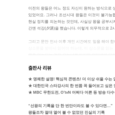
【 제12대 인종 】
이전의 왕들은 어느 정도 자신이 원하는 방식으로 생
9개월만 호랑이. 1년도 채우지 못한 조선 최단기 임금
있었어요. 그러나 조선시대 왕들은 이것이 불가능
- 3세 때부터 책을 줄줄 읽었던 신동
현실 정치를 의논하는 것인데, 사실상 왕을 공부시키
- 거식증에 걸린 인종이 단식을 한 이유는?
간엔 석강(夕講)을 했습니다. 이렇게 의무적으로 2
【 제13대 명종 】
그리고 문안 인사 이후 개인 시간에도 일을 해야 
엄마가 호랑이. 어머니의 그늘에 가린 존재감 없는 임
상소문을 받아서 읽어야 하는데, 이 상소문을 읽는
- 임금 위의 여왕, 문정왕후! 대규모 숙청을 일으키
문을 읽는다는 것은 오늘날로 따지면 인터넷에 달린 
- 이제 도저히 못 참겠다, 임꺽정의 난!
달린 악플을 줄줄이 읽으면 잠이 잘 올까요? 정말 
출판사 리뷰
도전의 전략이라고 볼 수 있답니다.
【 제14대 선조 】
---「제1대 태조」중에서
★ 명쾌한 설명! 핵심적 콘텐츠! 더 이상 쉬울 수는 
도망간 고양이. 백성을 버리고 도망간 임금·277
★ 대한민국 스타강사의 한 번쯤 꼭 들어보고 싶은 
- 조선 최초의 방계 출신 임금, 선조
황희는 ‘노쇠하고 질병이 있다’는 이유로 끈질기게 
★ MBC 무한도전, O’tvN 어쩌다 어른 등 방송 다수
- 임진왜란 발발 1년 전! 조선은 무엇을 했는가?
년인데, 황희는 그중 18년을 영의정으로 재직하며 
- 임진왜란에서 일본이 질 수밖에 없었던 3가지 이
고 달랩니다.
“선왕의 기록을 단 한 번만이라도 볼 수 있다면…”
왕들조차 절대 열어 볼 수 없었던 진실의 기록
【 제15대 광해군 】
“경의 나이가 아직 극쇠에 미치지 않았고, 병 또한