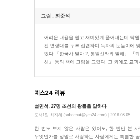
- 준비된 임금 문종, 그의 죽음이 안타까운 이유
그림 : 최준석
【 제6대 단종 】
어린 호랑이. 15세에 상왕이 된 외로운 소년 군주·15
- 단종이 고명대신에게 의지할 수밖에 없었던 이유
어려운 내용을 쉽고 재미있게 풀어내는데 탁월
- 수양대군, 조카인 어린 왕에게 칼을 겨누다!
전 연령대를 두루 섭렵하며 독자의 눈높이에 
있다.『한국사 열차 2, 통일신라와 발해』 『
【 제7대 세조 】
션』 등의 책에 그림을 그렸다. 그 외에도 교
무서운 호랑이. 피로써 이룬 세조의 ‘왕권 강화’·165
- 모사꾼 한명회, 수양대군을 왕으로 만들기 위해 
- 형제와 조카를 죽이고 이룩한 왕권 강화
예스24 리뷰
- 세조의 아내와 술! 그리고 불교 사랑
설민석, 27명 조선의 왕들을 말하다
【 제8대 예종 】
|
도서1팀 최지혜 (sabeenut@yes24.com)
2016-08-05
단명한 호랑이. 12세에 아들을 낳은 임금·187
- 아버지 세조처럼 왕권강화를 꿈꿨던 임금
한 번도 보지 않은 사람은 있어도, 한 번만 본 
- 재위 1년 만의 갑작스러운 죽음, 예종을 죽게 한 
무엇인가를 정말로 사랑하는 사람에게는 특별한 공기