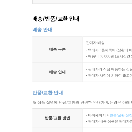
정리된다.
- 시대의 로맨티시스트? 부인이 단 한 명뿐인 조선의
자식인 백성을 버리고 자기만 살려고 도망을 치다
도 함께 활활 불태웠습니다.
배송/반품/교환 안내
· 성군과 폭군, 존재감 없이 무능했던 왕들을 역사
【 제19대 숙종 】
---「제14대 선조」중에서
· 왕좌를 둘러싼 치열했던 당파싸움의 비하인드 스
금수저 호랑이. 장자 프리미엄의 끝판왕·359
배송 안내
· 조선후기 외척 정치가 만연할 수밖에 없었던 까닭
- 소년 군주 숙종, 정치 9단 송시열을 누르다
그런데 문제는 조선은 백성들이 직접 왕을 뽑을 권리가
- 3차례의 환국으로 숙종이 얻은 왕권강화
판매자 배송
성계의 후손들’만이 계승할 수 있었으니까요. 결국
나아가, 이 책의 백미는 기존의 역사책이 가진 고
- 실록이 인정한 조선 최고의 미녀, 장희빈
배송 구분
택배사 : 롯데택배 (상황에 
만나면 외척들이 판을 치는 세상에서 일생이 고달플 
인간적인 삶이 낱낱이 드러난 모습들은 교과서에서는
배송비 : 6,000원 (
도서산간 : 
있는 소중한 투표권이 있습니다. 그렇다면 어떻게 
【 제20대 경종 】
야 가능한 일일 겁니다. 우리 손으로 직접 세종을 선
판매자가 직접 배송하는 상
학생부터 성인까지 모두에게,
병약한 호랑이. 장희빈의 아들로 태어난 비운의 임금·
배송 안내
판매자 사정에 의하여 출고
철저하게 기획된 대중 인문교양서
- 힘이 없는 임금의 험난한 왕위 지키기
---「에필로그」중에서
- 동생 연잉군(영조)이 올린 게장과 감, 그리고 경종
반품/교환 안내
최근 역사에 대한 콘텐츠가 다시 쏟아져 나오는 
바뀌었을지라도 그들의 정책과 역할은 국민들의 삶
【 제21대 영조 】
※ 상품 설명에 반품/교환과 관련한 안내가 있는경우 아래 
주었고, 420여 년 전 선조는 전쟁이 나자 백
최장수 호랑이. 조선 최초의 천민 출신 임금·389
마이페이지 >
반품/교환 신청
평가하는 안목'과 '미래를 바라보는 혜안'을 얻을 
- 영조 曰, “나는 형님을 독살하지 않았다! 이것들아!
반품/교환 방법
판매자 배송 상품은 판매자와
독자들에게 안성맞춤이다. 학생부터 성인까지 모두가
- 탕평비를 세우며 조선의 중흥을 이끈 정책들은?