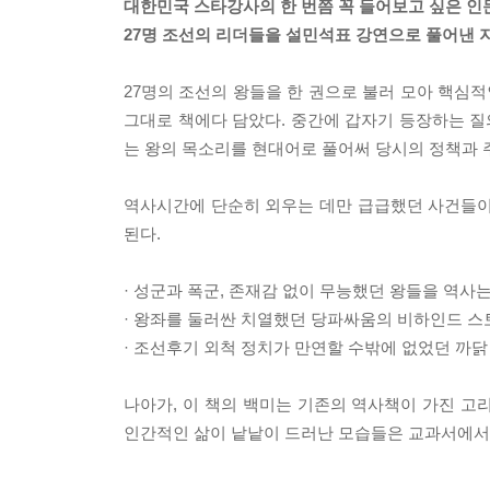
대한민국 스타강사의 한 번쯤 꼭 들어보고 싶은 인
27명 조선의 리더들을 설민석표 강연으로 풀어낸 
27명의 조선의 왕들을 한 권으로 불러 모아 핵심
그대로 책에다 담았다. 중간에 갑자기 등장하는 질
는 왕의 목소리를 현대어로 풀어써 당시의 정책과 
역사시간에 단순히 외우는 데만 급급했던 사건들이
된다.
· 성군과 폭군, 존재감 없이 무능했던 왕들을 역사
· 왕좌를 둘러싼 치열했던 당파싸움의 비하인드 스
· 조선후기 외척 정치가 만연할 수밖에 없었던 까닭
나아가, 이 책의 백미는 기존의 역사책이 가진 고
인간적인 삶이 낱낱이 드러난 모습들은 교과서에서는