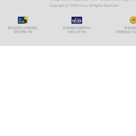
에필로그 | 역사를 아는 당신, 현재가 다르게 보입니다
Copyright ⓒ YES24 Corp. All Rights Reserved.
부록 1 | 조선을 배경으로 한 영화 목록·495
부록 2 | 조선을 배경으로 한 드라마 목록·497
부록 3 | 한눈으로 보는 인포그래픽·501