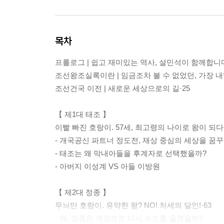
목차
프롤로그 | 쉽고 재미있는 역사, 설민석이 함께합니다
조선왕조실록이란 | 임금조차 볼 수 없었던, 가장 내
조선건국 이전 | 새로운 세상으로의 길·25
【 제1대 태조 】
이빨 빠진 호랑이. 57세, 최고령의 나이로 왕이 되다·
- 개국공신 파트너 정도전, 재상 중심의 세상을 꿈
- 태조는 왜 막내아들을 후계자로 선택했을까?
- 아버지 이성계 VS 아들 이방원
【 제2대 정종 】
무늬만 호랑이. 유약한 왕? NO! 처세의 달인!·63
- 왜, 정종은 개경으로 다시 수도를 옮겼을까?