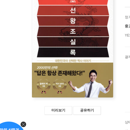
정
중
Y
결
미리보기
공유하기
상