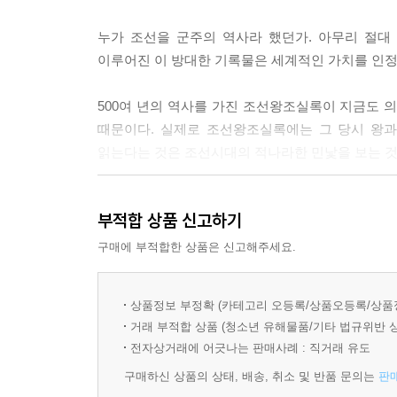
억울한 호랑이. 백성을 사랑한 전쟁의 영웅·303
마땅히 의약의 치료를 가해야 할 것이요, 설사 상투
누가 조선을 군주의 역사라 했던가. 아무리 절대 권
- 명나라와 후금 사이에서 이유 있는 양다리
『세종실록』 56권, 14년(1432) 4월 20일
이루어진 이 방대한 기록물은 세계적인 가치를 인
- 어머니를 폐하고 동생을 죽일 수밖에 없었던 광해
몸이 여기저기 쑤시고 고장나서 은퇴하겠다는 68세의
500여 년의 역사를 가진 조선왕조실록이 지금도 의
【 제16대 인조 】
치료를 하면 되지 않겠냐’라고 말하고 있는 겁니다.
때문이다. 실제로 조선왕조실록에는 그 당시 왕과
무릎 꿇은 호랑이. 오랑캐에게 사죄한 임금·321
---「제4대 세종」중에서
읽는다는 것은 조선시대의 적나라한 민낯을 보는 것
- 친명배금이 일으킨 2차례의 전쟁
- 인조 맏아들 소현세자, 의문의 죽음 속 진실은?
연산군 11년(1505) 6월, 연산군은 전국 팔도의 
27명 조선의 리더들을
그중에 재주만 뛰어나면 ‘운평’이라 하였고, 재주뿐
부적합 상품 신고하기
설민석표 강연으로 풀어낸 지식 콘서트
【 제17대 효종 】
조가 세운 원각사(현 탑골공원)에 수용되지요. 연
와신상담 호랑이. 북벌로 아버지의 치욕을 씻으려 했
구매에 부적합한 상품은 신고해주세요.
문에 국고는 텅텅 비게 되고, 나라가 망할 지경까지 
『설민석의 조선왕조실록』은 27명의 조선의 왕들을
- 청룡언월도를 휘두르며 북벌을 꿈꾸다
---「제10대 연산군」중에서
간결함과 재치 있는 말투를 구어체 그대로 책에다
- 제주도에 표류한 네덜란드인을 붙잡은 조선의 사
상품정보 부정확 (카테고리 오등록/상품오등록/상품
느낌을 들게 한다. 또한 실록에 등장하는 왕의 
왜군이 한양으로 쭉쭉 침입해오고 있는 가운데, 한
거래 부적합 상품 (청소년 유해물품/기타 법규위반 
도움이 된다.
【 제18대 현종 】
몸을 보전하기 위해 한양을 떠나 개성으로, 평양으
전자상거래에 어긋나는 판매사례 : 직거래 유도
힘없는 호랑이. 조선 최고의 논쟁, 예송논쟁의 중심에
만, 선조의 행동은 일본이 전혀 상상하지 못했던 
구매하신 상품의 상태, 배송, 취소 및 반품 문의는
판
역사시간에 단순히 외우는 데만 급급했던 사건들
- 의복을 둘러싼 정치적 갈등에 휘말린 현종
지, 절대 자기 성을 버리고 도망가지 않거든요. 왕