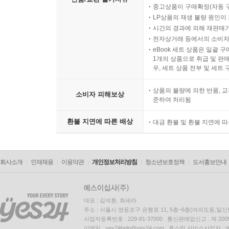
중고상품이 구매확정(자동 
LP상품의 재생 불량 원인이 기
【 제25대 철종 】
시간의 경과에 의해 재판매가
신데렐라 호랑이. 조선의 꼭두각시 임금·4 63
전자상거래 등에서의 소비자
eBook 세트 상품은 일괄 
- 촌수까지 고쳐가며 강화도 도령을 왕으로 만들다
1개의 상품으로 취급 및 판매
- 죽은 사람에게도 세금을 걷었던 부패한 시대
우, 세트 상품 전부 및 세트
상품의 불량에 의한 반품, 교
【 제26대 고종 대한제국 제1대 황제 】
소비자 피해보상
준하여 처리됨
비운의 호랑이. 변혁과 침략의 시대에 서 있던 임금·
- 고종의 아버지 흥선대원군의 10년간 섭정
환불 지연에 따른 배상
대금 환불 및 환불 지연에 
- 개항 이후, 근대 변화의 바람이 불다
- 흔들리는 조선, 국호를 고쳐 새로운 변화를 꾀하
회사소개
인재채용
이용약관
개인정보처리방침
청소년보호정책
도서홍보안내
【 제27대 순종 대한제국 제2대 황제 】
나라 뺏긴 고양이. 병약했던 마지막 임금·847
- 독차(毒茶)를 마신 조선의 마지막 왕자
대표 : 김석환, 최세라
주소 : 서울시 영등포구 은행로 11, 5층~6층(여의도동,일신
- 주인공이 참석하지 않은 황제 즉위식
사업자등록번호 : 229-81-37000 통신판매업신고 : 제 200
이메일 : yes24help@yes24.com 호스팅 서비스사업자 :