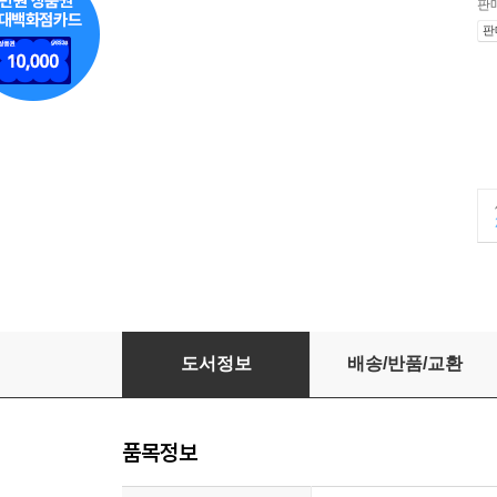
판
판
설민석의 조선왕조실록
도서정보
배송/반품/교환
품목정보