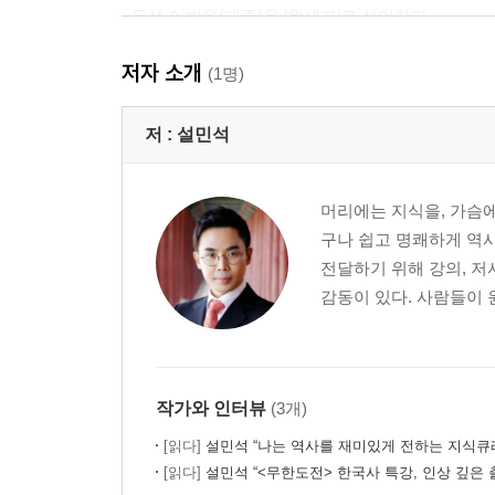
- 동생 이방원(태종)을 ‘왕세자’로 선언하다
- 이방원(태종)도 부러워한 정종의 유유자적한 말년
저자 소개
(1명)
【 제3대 태종 】
진짜 호랑이. 조선 유일! 과거에 합격한 임금? 왕권을
저 :
설민석
- 피로 잡은 왕좌, 참된 왕권을 선보이다
- 자발적인 의지로 왕위에서 내려온 유일한 임금
머리에는 지식을, 가슴에
구나 쉽고 명쾌하게 역사
【 제4대 세종 】
전달하기 위해 강의, 저
위대한 호랑이. 백성의, 백성에 의한, 백성을 위한 임
감동이 있다. 사람들이 
- 노력하는 천재, 세종!
- 행복한 백성들 뒤에는 뼈 빠지게 고생하는 신하들
- 세종의 며느리가 동성애자였다니…
작가와 인터뷰
(3개)
【 제5대 문종 】
피곤한 호랑이. 세자만 30년, 아버지 세종을 쏙 닮은 
[읽다]
설민석 “나는 역사를 재미있게 전하는 지식큐
[읽다]
설민석 “<무한도전> 한국사 특강, 인상 깊은 
- 문종(文宗)은 사실 무종(武宗)이어야 했다?!