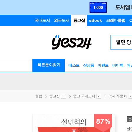
국내도서
외국도서
중고샵
eBook
크레마클럽
C
빠른분야찾기
베스트
신상품
이벤트
바이백
매
웰컴
중고샵
중고 국내도서
역사와 문화
중
87%
설