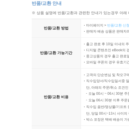
반품/교환 안내
※ 상품 설명에 반품/교환과 관련한 안내가 있는경우 아래 
마이페이지 >
반품/교환 신청
반품/교환 방법
판매자 배송 상품은 판매자와
출고 완료 후 10일 이내의 
디지털 콘텐츠인 eBook의 
반품/교환 가능기간
중고상품의 경우 출고 완료일
모바일 쿠폰의 경우 유효기간(
고객의 단순변심 및 착오구
직수입양서/직수입일서중 일
단, 아래의 주문/취소 조건인
오늘 00시 ~ 06시 30분 
반품/교환 비용
오늘 06시 30분 이후 주문
직수입 음반/영상물/기프트 
단, 당일 00시~13시 사이
박스 포장은 택배 배송이 가