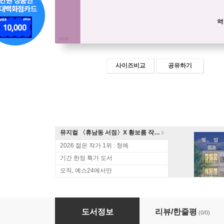
사이즈비교
공유하기
뮤지컬 〈휴남동 서점〉X 황보름 작가 북토크
2026 젊은 작가 1위 : 청예
기간 한정 특가 도서
오직, 예스24에서만
연자전 (하)
도서정보
리뷰/한줄평
(0/0)