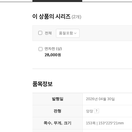
이 상품의 시리즈
(2개)
품절포함
전체
연자전 (상)
28,000
원
품목정보
발행일
2026년 04월 30일
판형
양장
쪽수, 무게, 크기
153쪽 | 153*225*21mm