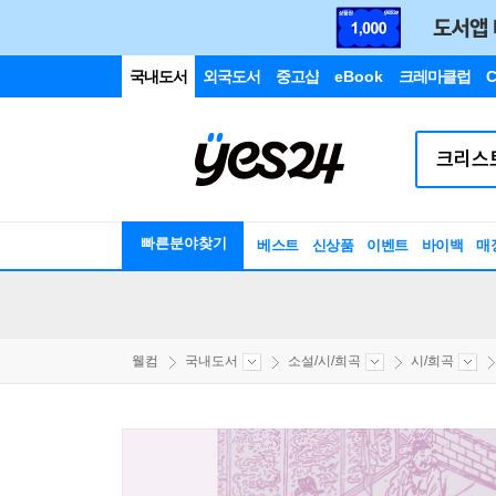
국내도서
외국도서
중고샵
eBook
크레마클럽
C
빠른분야찾기
베스트
신상품
이벤트
바이백
매
웰컴
국내도서
소설/시/희곡
시/희곡