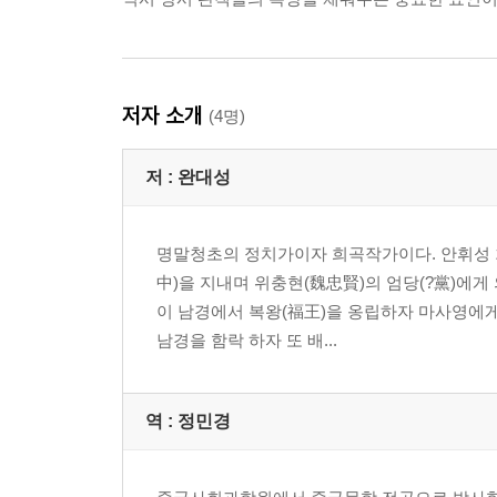
저자 소개
(4명)
저 :
완대성
명말청초의 정치가이자 희곡작가이다. 안휘성 회녕
中)을 지내며 위충현(魏忠賢)의 엄당(?黨)에
이 남경에서 복왕(福王)을 옹립하자 마사영에게
남경을 함락 하자 또 배...
역 :
정민경