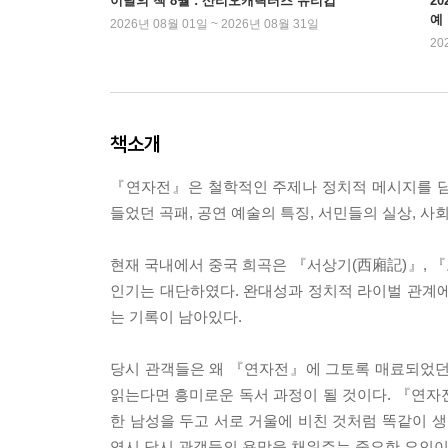
이달의 책 8월 : 산리오캐릭터즈 유리컵
2
예
2026년 08월 01일 ~ 2026년 08월 31일
20
책소개
『연자전』은 철학적인 주제나 정치적 메시지를 담
들었던 곡패, 공연 예술의 특징, 서민들의 실상, 사
현재 국내에서 중국 희곡은 『서상기(西廂記)』, 『
인기는 대단하였다. 완대성과 정치적 라이벌 관계에
는 기록이 남아있다.
당시 관객들은 왜 『연자전』에 그토록 매료되었던
읽는다면 흥미로운 독서 과정이 될 것이다. 『연자
한 남성을 두고 서로 거울에 비친 것처럼 똑같이 생
역시 당시 관객들의 욕망을 채워주는 중요한 요인이