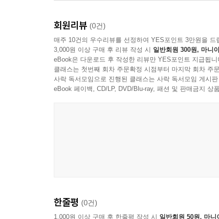
들은 이 원리에 의해 자신이 그토록 찬양하는 체하
이처럼 『인간 지성에 관한 탐구』에서 보여 주는
는다. 신 자신의 즉각적인 의욕을 통해 모든 것을
회원리뷰
경험에 기초하면서 누구보다도 삶과 동떨어지지 않
(0건)
더 큰 힘을 논증한다.
작업이다.
매주 10건의 우수리뷰를 선정하여 YES포인트 3만원을 드
--- p.147~148
3,000원 이상 구매 후 리뷰 작성 시
일반회원 300원, 마니아
eBook은 다운로드 후 작성한 리뷰만 YES포인트 지급됩니
개념의 결을 살린 번역과 풍부한 해설로 만나는 흄
어떤 사람이 두 당구공의 충돌에 의해서와 같이, 충
클래스는 첫번째 회차 주문확정 시점부터 마지막 회차 주문
사락 독서모임으로 진행된 클래스는 사락 독서모임 게시판
할 수 없었고, 단지 그것이 다른 사건과 결합되어 있
오랫동안 흄 철학을 연구하고 강의해 온 옮긴이 김
eBook 페이백, CD/LP, DVD/Blu-ray, 패션 및 판매금
것들이 결속되어 있다고 공언한다. 어떤 변화가 있
기울였다. 추론과 추리, 결속과 연접 등 서로 비
--- p.155
찾아보기에 실어 독자들이 비교해 볼 수 있도록 하였
문헌들에 대한 정보들에 대하여 자세한 주석을 달
당신이 프랑스인과 영국인에 관해 관찰한 것들 대
선구자로서 근대 철학의 중요한 길목에 서 있었던 
시대와 장소에 걸쳐 너무나도 동일해서, 역사는 우
역사의 주된 용도는 온갖 다양한 여건과 상황에 처한
* 이 책은 대우재단 학술연구지원 사업 논저 부문에
들을 알 수 있도록 우리에게 재료들을 제공함으로써
--- p.168~169
한줄평
(0건)
자유라는 말로 우리는 오직 의지의 결정에 따라 행동
1,000원 이상 구매 후 한줄평 작성 시
일반회원 50원, 마니