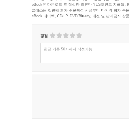
리는 그렇게 할 수 있고, 만일 움직이기로 선택하면, 
eBook은 다운로드 후 작성한 리뷰만 YES포인트 지급됩니
--- p.189
클래스는 첫번째 회차 주문확정 시점부터 마지막 회차 주문
eBook 페이백, CD/LP, DVD/Blu-ray, 패션 및 판매금
어떤 종류의 기적에 대한 증언도 결코 하나의 개연
이르렀다고 하더라도, 그 증언은 그것이 확립하고자
평점
난다. 인간의 증언에 권위를 부여하는 것은 오직 경
--- p.252
한글 기준 50자까지 작성가능
우리가 보는 탁자는 우리가 그 탁자로부터 멀리 떨
런 변화를 겪지 않는다. 그러므로 마음에 현전한 것
반성하는 사람이라면 누구도, 우리가 이 집, 저 나
로 남아 있는 다른 존재들의 일시적인 모사물이거나
--- p.297