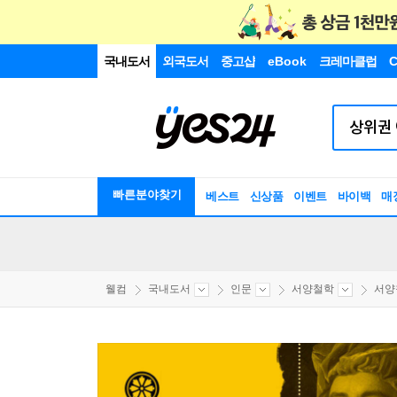
국내도서
외국도서
중고샵
eBook
크레마클럽
C
빠른분야찾기
베스트
신상품
이벤트
바이백
매
웰컴
국내도서
인문
서양철학
서양