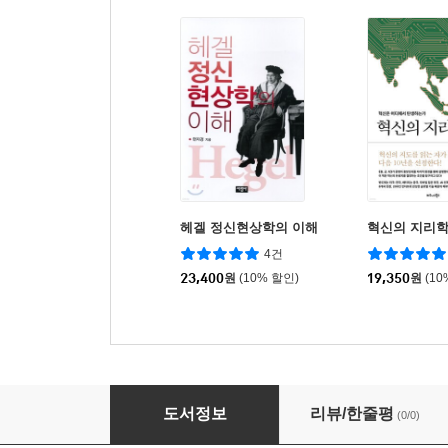
헤겔 정신현상학의 이해
혁신의 지리
4건
23,400
원
(10% 할인)
19,350
원
(10
인간 지성에 관한 탐구
도서정보
리뷰/한줄평
(0/0)