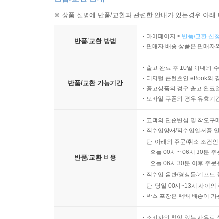
※ 상품 설명에 반품/교환과 관련한 안내가 있는경우 아래 
마이페이지 >
반품/교환 신청
반품/교환 방법
판매자 배송 상품은 판매자와
출고 완료 후 10일 이내의 
디지털 콘텐츠인 eBook의 
반품/교환 가능기간
중고상품의 경우 출고 완료일
모바일 쿠폰의 경우 유효기간(
고객의 단순변심 및 착오구
직수입양서/직수입일서중 일
단, 아래의 주문/취소 조건인
오늘 00시 ~ 06시 30분 
반품/교환 비용
오늘 06시 30분 이후 주문
직수입 음반/영상물/기프트 
단, 당일 00시~13시 사이
박스 포장은 택배 배송이 가
소비자의 책임 있는 사유로 