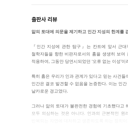
모든 사실의 문제는 항상 그 반대가 가능하다. 왜냐
출판사 리뷰
게 용이하고 구별되도록 마음으로 떠올릴 수 있기 
쉬운 명제이며, 모순을 함축하는 것도 아니다. 따라
앎의 토대에 의문을 제기하고 인간 지성의 한계를 
--- p.68
『인간 지성에 관한 탐구』는 칸트에 앞서 근대적
습관은 (…) 인간의 삶이 처한 모든 환경과 거기서
철학자들을 향한 비판자로서의 흄을 생생히 보여 
만일 어떤 대상이 우리 앞에 나타남이 그 대상과 
적용하여, 그동안 당연시되었던 ‘오류 없는 이성’
의 기억과 감각이라는 좁은 영역으로 제한되었을 것
--- p.120
특히 흄은 우리가 인과 관계가 있다고 믿는 사건들
인간은 결코 발견할 수 없음을 논증한다. 이는 인
기계 전체를 작동하게 하는 힘이나 동력은 전적으로
날카로운 경고였다.
다. (…) 물체들을 숙고하는 것으로부터 힘의 관념
힘을 드러내 보이지 않기 때문이다.
그러나 앎의 토대가 불완전한 경험에 기초했다고 
--- p.135
모두 의심하는 것은 아니다. 인과의 근본적인 원
반복되는 자연에 대처하고 생존하도록 하는 장치이
그러므로 이 철학자들에 따르면, 모든 것은 신으로 가