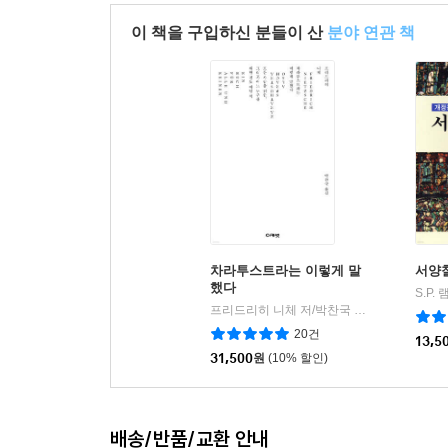
이 책을 구입하신 분들이 산
분야 연관 책
차라투스트라는 이렇게 말
서양
했다
S.P.
프리드리히 니체 저/박찬국 역
아카넷
|
20건
13,5
31,500
원
(10% 할인)
배송/반품/교환 안내