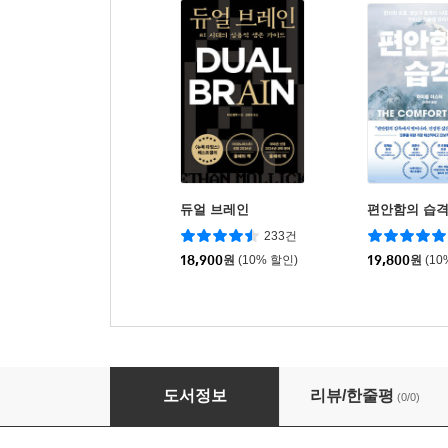
듀얼 브레인
편안함의 습
233건
18,900
원
(10% 할인)
19,800
원
(10
다시, 동학
도서정보
리뷰/한줄평
(0/0)