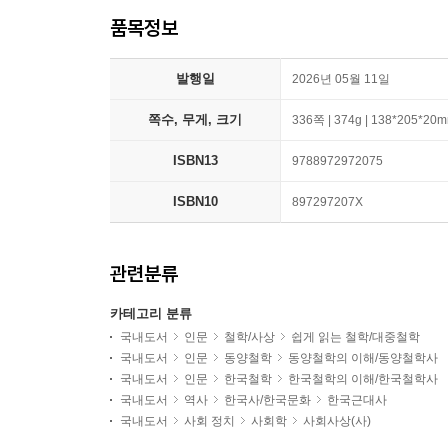
품목정보
발행일
2026년 05월 11일
쪽수, 무게, 크기
336쪽 | 374g | 138*205*20
ISBN13
9788972972075
ISBN10
897297207X
관련분류
카테고리 분류
국내도서
인문
철학/사상
쉽게 읽는 철학/대중철학
국내도서
인문
동양철학
동양철학의 이해/동양철학사
국내도서
인문
한국철학
한국철학의 이해/한국철학사
국내도서
역사
한국사/한국문화
한국근대사
국내도서
사회 정치
사회학
사회사상(사)