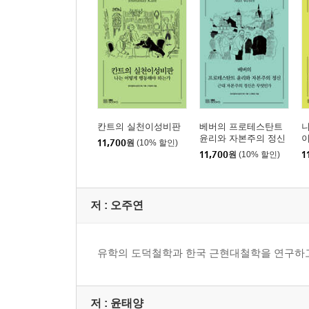
칸트의 실천이성비판
베버의 프로테스탄트
윤리와 자본주의 정신
11,700
원
(10% 할인)
11,700
원
(10% 할인)
1
저 :
오주연
유학의 도덕철학과 한국 근현대철학을 연구하고
저 :
윤태양