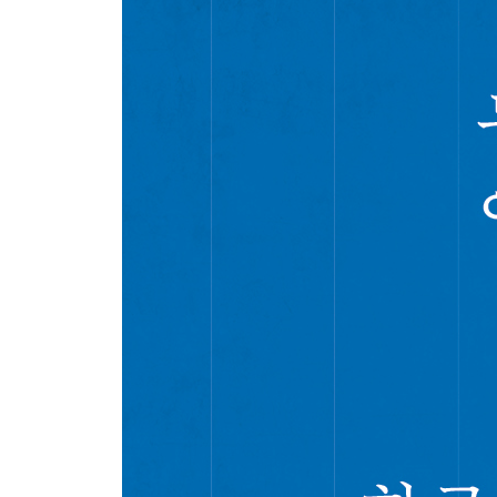
5. 동학농민전쟁과 동학운동의 혁명성 158
5장 손병희의 동학, 동학 계승과 인민 계몽
1. 우리의 근대 그리고 ‘동학’ 169
2. 문명의 전환, 동학의 전환 174
3. 인내천, 자심-자천을 말하다 180
4. 교정일치, 도덕과 정치는 병행해야 한다 187
5. 근대의 계승 198
6장 문화운동으로 열망하는 근대적 문명 실현과 식
1. ‘동학’에서 ‘천도교’로의 변화 209
2. 천도교 문화운동에서 나타난 ‘개조론’과 ‘문화주의’
3. ‘신-구’의 이분법과 ‘정신개조’라는 대안 221
4. 천도교 문화운동의 균열 226
5. 천도교 문화운동의 의의와 한계 231
7장 한국 근현대사상사의 거울, 『개벽』