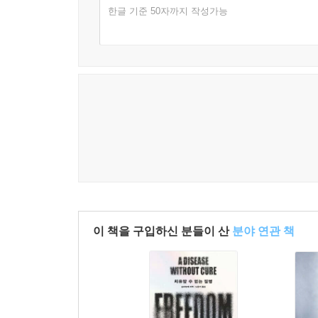
한글 기준 50자까지 작성가능
5장 ‘손병희의 동학, 동학 계승과 인민 계몽
동학농민전쟁을 계승했다는 시각에서 읽는다. 손
수용해 동학을 천도교로 변화시킨다. 한국의 어느 
6장 ‘문화운동으로 열망하는 근대적 문명 실현과 
운동이며, 식민 지배를 극복할 토대를 구축하고
파도에 맞서 어떻게 스스로를 혁신하고 시대의 과제
7장 ‘한국 근현대사상의 거울,『개벽』’은 『개
이끌었던 가장 주요한 창구였다. 그렇다면 당시 계
조응하고 있는지 알아본다.
이 책을 구입하신 분들이 산
분야 연관 책
8장 ‘해방공간의 천도교 민주주의론’은 해방 이후
자주적 민주국가의 청사진을 확인한다. ‘인민주권’
살펴본다.