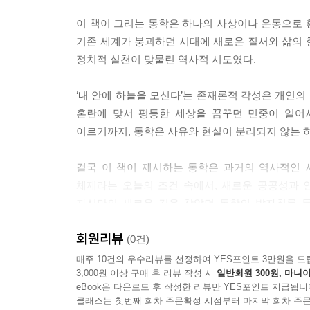
이 책이 그리는 동학은 하나의 사상이나 운동으로 
문명에 대한 인식의 변화 및 정립에 따른 동학의 전
기존 세계가 붕괴하던 시대에 새로운 질서와 삶의 
으로 전개한 민회(民會) 운동이다. 외세의 침략으로부
정치적 실천이 맞물린 역사적 시도였다.
내용이었다. 또한 의식개혁운동의 일환으로 흑의단발
으로써 ‘폐쇄성을 벗고 동학의 문명화를 드러낼 수 
‘내 안에 하늘을 모신다’는 존재론적 각성은 개인
운 변혁을 위한 동학교도들의 결속을 공고히 하기 위한
혼란에 맞서 평등한 세상을 꿈꾸던 민중이 일어
을 ‘천도교’로 개칭하며 근대적인 종교로 전환한다.
이르기까지, 동학은 사유와 현실이 분리되지 않는 
--- p.179
결국 이 책이 제시하는 동학은 과거의 역사적인 
1920년대 천도교는 예상과 달리 조선의 전통을 
체제라는 오늘의 조건 속에서, 새로운 공공성과 
화된 이념이나 생활양식으로서의 전통을 진지하게 탐
자신만의 새로운 길을 찾았던 동학의 발자취를 통
개조주의’라는 이념의 공식적인 선포였다. 과거를 ‘
끊임없이 되물어야 할 질문으로 남겨둠으로써 우리 
에 눈을 뜨고 귀를 열어 세계를 보고 들을 것”이라
회원리뷰
(0건)
『개벽』의 초기 글들은 ‘불합리하고 불공평한 모든 
ᄒᆞᄂᆞᆯ의 탄생부터 해방공간의 민주주의론까지,
매주 10건의 우수리뷰를 선정하여 YES포인트 3만원을 드
--- p.215
3,000원 이상 구매 후 리뷰 작성 시
일반회원 300원, 마니아
한국 근현대를 관통하는 동학의 100년
eBook은 다운로드 후 작성한 리뷰만 YES포인트 지급됩니
해방을 맞이한 조선에서는 수많은 정치단체가 각자의
클래스는 첫번째 회차 주문확정 시점부터 마지막 회차 주문