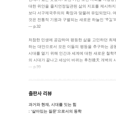
대한 위안을 줄지언정일관된 삶의 지표를 제시하지 못
보다 서구제국주의의 확장과 맞물려 유입되었다. 여
것은 전통적 기원과 구별되는 새로운 하늘인 ‘ᄒᆞᄂᆞᆯ
--- p.32
처참한 민생에 공감하며 평등한 삶을 고민하던 최
하는 대안으로서 모든 이들의 평등을 추구하는 공
시대를 열기 위해 인간과 세계에 대한 새로운 철학적
의 시대가 끝나고 세상이 바뀌는 후천後天 개벽의 
--- p.99
포고문을 발표한 후 동학 지도부는 동학군이 지켜야 
둘째 충효의 마음으로 세상을 구제하고 백성을 편안케
출판사 리뷰
것이었다. 특히 앞의 두 강령에는 최제우가 일상의
남녀의 차별을 비판하고 사람은 물론 가축이나 미
과거와 현재, 시대를 잇는 힘
령 속 삼경(敬天, 敬, 敬物)의 의미가 엄격한 신조로 
: ‘살아있는 질문’으로서의 동학
--- p.138