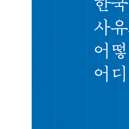
1. 지적 전통들의 변방에서 열린 『개벽』 243
2. 이돈화와 『신인철학』 253
3. ‘개벽’에서 『개벽』으로: 김기전 263
4. 『개벽』으로 읽는 한국 근현대사상사 271
8장 해방공간의 천도교 민주주의론
1. 새로운 민주주의에 대한 열망 281
2. 민주주의의 기원으로서 ‘3 ·1운동’과 ‘인민주권’의 
3. 자유와 평등의 조화와 좌우합작, ‘조선적 신민주주
4. 남북통일과 민주주의 실현의 상호연관성, 그리고 
5. 해방조선의 민주주의 기획과 그 현재적 재구성 30
나가는 글
찾아보기