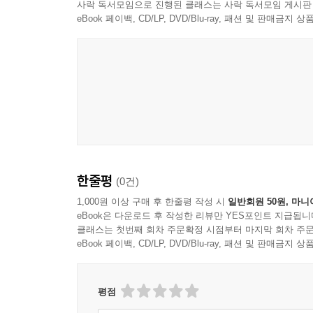
그렇다면 동학이 현실적으로 마주할 수밖에 없었던
사락 독서모임으로 진행된 클래스는 사락 독서모임 게시판
미국식도 소련식도 아닌 좌우합작의 민주주의를 ‘
1840년대 동아시아의 격변기부터 1940년대 해방
eBook 페이백, CD/LP, DVD/Blu-ray, 패션 및 판매금
진영의 합작이라는 지향은 민주주의의 보편성을 한
시대의 흐름에 따라 살펴본다.
성과 합리성을 갖춘 방안이었다. 그러나 짧았던 해
위축되는 결과를 낳았다. 천도교 역시 예외는 아니었
1장 ‘최제우의 동학, 새로운 기원으로서의 ᄒᆞᄂᆞᆯ
이전과는 다른 세계와 인간의 조건을 상상할 수 
--- p.303
변화시켰는가?
2장 ‘최시형의 한울, 넓어지고 깊어지다’는 최시
의해 동학의 ‘시천주’는 한울에서 나로, 나에서
한줄평
(0건)
확장하는 모습을 살펴본다.
1,000원 이상 구매 후 한줄평 작성 시
일반회원 50원, 마니
eBook은 다운로드 후 작성한 리뷰만 YES포인트 지급됩니
3장 ‘동학공동체와 공공의식’은 동학공동체를 기
클래스는 첫번째 회차 주문확정 시점부터 마지막 회차 주문
공감하며 평등한 삶을 고민하던 최제우가 제안
eBook 페이백, CD/LP, DVD/Blu-ray, 패션 및 판매금
대안으로서 모든 이들의 평등을 추구하는 공동체였다
4장 ‘동학운동, 새로운 혁명의 장으로’는 새로운
평점
파헤친다.