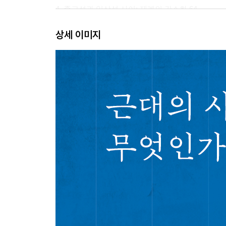
4. 종교성과 일상성 사이: 제례의 간소화 64
5. 만민평등과 만물시천주 70
상세 이미지
6. 사상가 최시형의 최제우 잇기 78
3장 동학공동체와 공공의식
1. 19세기 불온한 조선과 공공 87
2. 유교 향촌질서의 형성과 변형 92
3. 평등의 공동체, 동학 99
4. 동학공동체의 형성 과정 107
5. 동학의 실천 윤리와 연대적 공공의식 114
6. 공공의식의 도약 120
4장 동학운동, 새로운 혁명의 장으로
1. 운동에서 항쟁으로, 교조신원운동 129
2. 정치개혁과 민생을 위한 봉기 134
3. 민중 정치력의 고양, 폐정개혁과 집강소 143
4. 반외세와 보국안민의 횃불 150