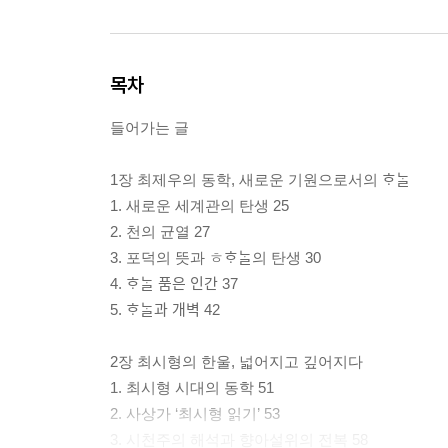
목차
들어가는 글
1장 최제우의 동학, 새로운 기원으로서의 ᄒᆞᄂᆞᆯ
1. 새로운 세계관의 탄생 25
2. 천의 균열 27
3. 포덕의 뜻과 ㅎᄒᆞᄂᆞᆯ의 탄생 30
4. ᄒᆞᄂᆞᆯ 품은 인간 37
5. ᄒᆞᄂᆞᆯ과 개벽 42
2장 최시형의 한울, 넓어지고 깊어지다
1. 최시형 시대의 동학 51
2. 사상가 ‘최시형 읽기’ 53
3. 시천주의 해석과 향아설위의 전복 58