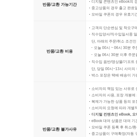
디지털 콘텐츠인 eBook의 
반품/교환 가능기간
중고상품의 경우 출고 완료일
모바일 쿠폰의 경우 유효기간(
고객의 단순변심 및 착오구
직수입양서/직수입일서중 일
단, 아래의 주문/취소 조건인
오늘 00시 ~ 06시 30분 
반품/교환 비용
오늘 06시 30분 이후 주문
직수입 음반/영상물/기프트 
단, 당일 00시~13시 사이
박스 포장은 택배 배송이 가
소비자의 책임 있는 사유로 
소비자의 사용, 포장 개봉에 
복제가 가능한 상품 등의 포장을 
소비자의 요청에 따라 개별
디지털 컨텐츠인 eBook, 
eBook 대여 상품은 대여 기
모바일 쿠폰 등록 후 취소/환
반품/교환 불가사유
중고상품이 구매확정(자동 