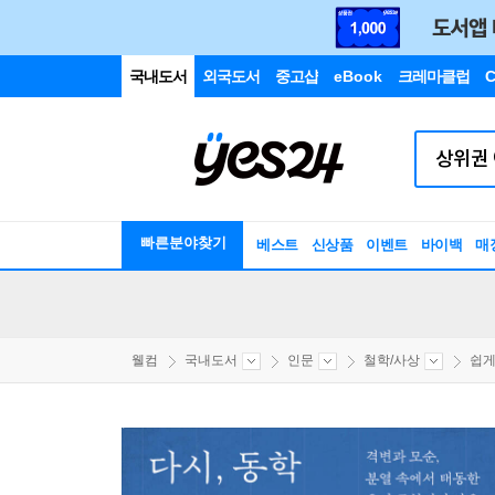
국내도서
외국도서
중고샵
eBook
크레마클럽
C
빠른분야찾기
베스트
신상품
이벤트
바이백
매
웰컴
국내도서
인문
철학/사상
쉽게 