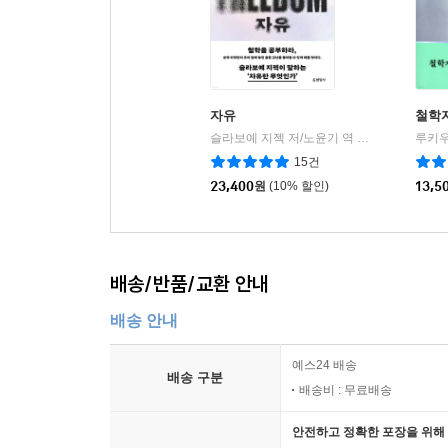
『다시, 동학』은 이처럼 ‘동학의 탄생’부터 ‘천도
맞선 동학의 고뇌를 되짚는 이 책은 파편화된 한
사상을 확인하는 동시에, 세상을 바라보는 든든한 지
자유
철학
슬라보예 지젝 저/노윤기 역
현암사
|
15건
23,400
원
(10% 할인)
13,5
배송/반품/교환 안내
배송 안내
예스24 배송
배송 구분
배송비 : 무료배송
안전하고 정확한 포장을 위해 