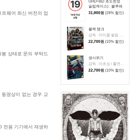
UHD+BD 초도한정
슬립케이스) : 블루레
이
프트웨어 최신 버전의 업
31,900
원
(28% 할인)
블랙 탱크
감독 : 마이클 필립 에드워즈 / 출연 : 앤드류 C. 잉글리시 주니어, 저스틴 A 스미스, 데이비드 초카치, 프랜시스 페이
22,700
원
(10% 할인)
개봉 상태로 문의 부탁드
생사위기
감독 : 마초성 / 출연 : 조문탁, 조자기
22,700
원
(10% 할인)
, 동영상이 없는 경우 교
D 전용 기기에서 재생하