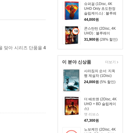
이
슈퍼걸 (1Disc, 4K
UHD Only 초도한정
슬립케이스) : 블루레
이
44,000
원
콘스탄틴 (2Disc, 4K
18
UHD) : 블루레이
세
31,900
원
(28% 할인)
이
년을 맞아 시리즈 단품을
4
상
상
품
이 분야 신상품
더보기
사라짐의 순서: 지옥
행 제설차 (1Disc)
24,000
원
(5% 할인)
더 배트맨 (2Disc, 4K
UHD + BD 슬립케이
스)
맷 리브스
47,300
원
노보케인 (2Disc, 4K