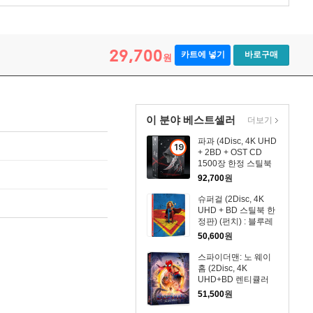
29,700
카트에 넣기
바로구매
원
이 분야 베스트셀러
더보기
파과 (4Disc, 4K UHD
19
+ 2BD + OST CD
세
1500장 한정 스틸북
이
한정판) : 블루레이
92,700
원
상
슈퍼걸 (2Disc, 4K
상
UHD + BD 스틸북 한
품
정판) (펀치) : 블루레
이
50,600
원
스파이더맨: 노 웨이
홈 (2Disc, 4K
UHD+BD 렌티큘러
풀슬립 B1 스틸북 넘
51,500
원
버링 한정판) : 블루레