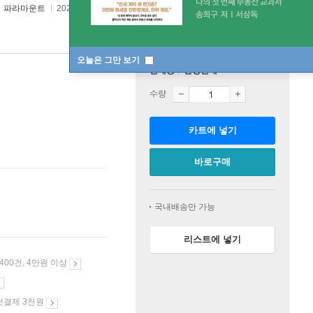
파라마운트
2026년 05월 22일
원제 :
Mission: Impossible 2 (2000)
오늘은 그만 보기
판매중
한정판매
수량
카트에 넣기
바로구매
국내배송만 가능
리스트에 넣기
 400건, 4만원 이상
첫결제 3천원