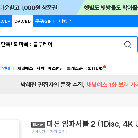
D/LP
DVD/BD
문구
/GIFT
티켓
독서유형검사
RBTI Lab
장안내
채널예스
사락
예스펀딩
클래스24
독서유형검사
박혜진 편집자의 문장 수집,
채널예스 1화 보러 가
미션 임파서블 2 (1Disc, 4K
Blu-ray
년 4K 단품 파격 할인! ]