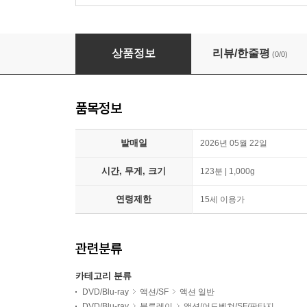
미션 임파서블 2 (1Disc, 4K UHD Only 한정판)
상품정보
리뷰/한줄평
(0/0)
품목정보
발매일
2026년 05월 22일
시간, 무게, 크기
123분 | 1,000g
연령제한
15세 이용가
관련분류
카테고리 분류
DVD/Blu-ray
액션/SF
액션 일반
DVD/Blu-ray
블루레이
액션/어드벤쳐/SF/판타지