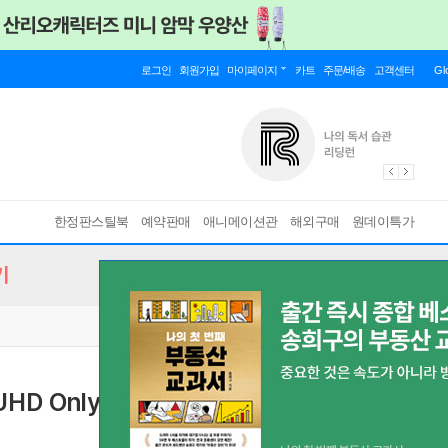
로그인
회원가입
마이페이지
카트
주문/배송
고객센터
Gl
한정판스틸북
예약판매
애니메이션관
해외구매
원데이특가
기
 UHD Only 한정판) : 블루레이
[ 미션 임파서블 30주