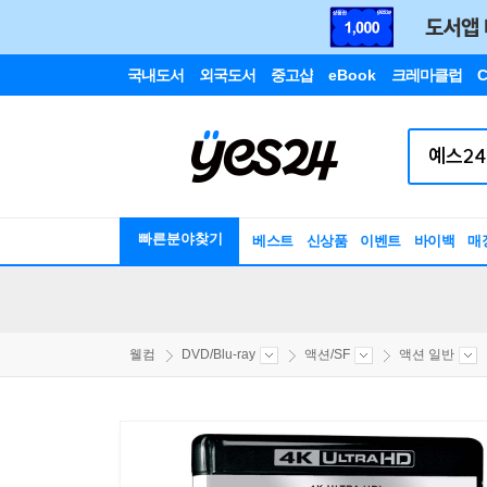
국내도서
외국도서
중고샵
eBook
크레마클럽
C
빠른분야찾기
베스트
신상품
이벤트
바이백
매
웰컴
DVD/Blu-ray
액션/SF
액션 일반