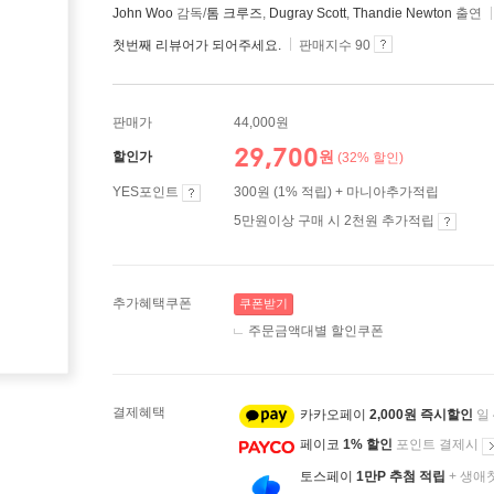
John Woo
감독/
톰 크루즈
,
Dugray Scott
,
Thandie Newton
출연
첫번째 리뷰어가 되어주세요.
판매지수 90
판매가
44,000원
29,700
원
할인가
(32% 할인)
YES포인트
300원 (1% 적립) + 마니아추가적립
5만원이상 구매 시 2천원 추가적립
추가혜택쿠폰
쿠폰받기
주문금액대별 할인쿠폰
결제혜택
카카오페이
2,000원 즉시할인
일
페이코
1% 할인
포인트 결제시
토스페이
1만P 추첨 적립
+ 생애