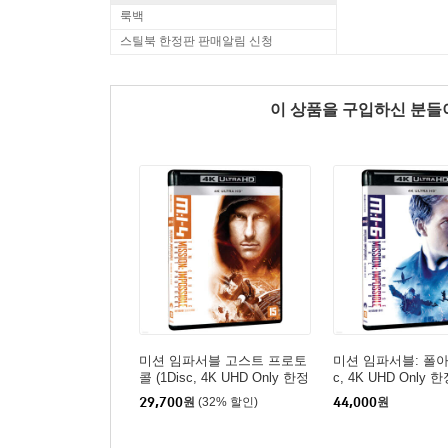
룩백
스틸북 한정판 판매알림 신청
이 상품을 구입하신 분
미션 임파서블 고스트 프로토
미션 임파서블: 폴아웃
콜 (1Disc, 4K UHD Only 한정
c, 4K UHD Only 한
판) : 블루레이
루레이
29,700
원
(32% 할인)
44,000
원