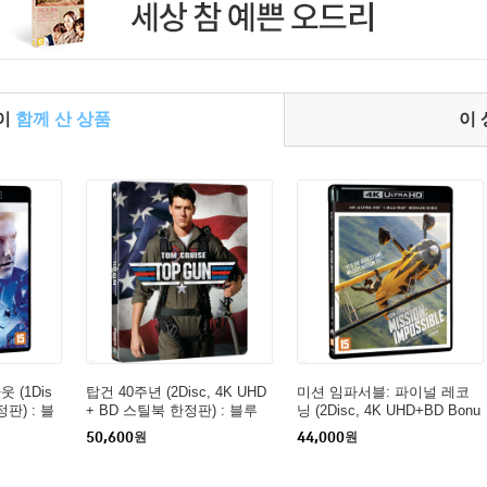
들이
함께 산 상품
이
 (1Dis
탑건 40주년 (2Disc, 4K UHD
미션 임파서블: 파이널 레코
정판) : 블
+ BD 스틸북 한정판) : 블루
닝 (2Disc, 4K UHD+BD Bonu
레이
s) : 블루레이
50,600
원
44,000
원