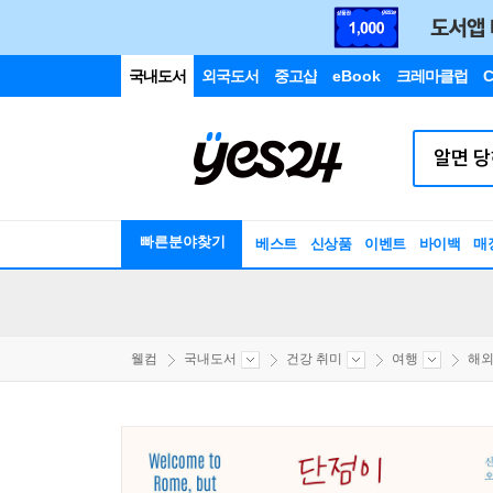
국내도서
외국도서
중고샵
eBook
크레마클럽
C
빠른분야찾기
베스트
신상품
이벤트
바이백
매
웰컴
국내도서
건강 취미
여행
해