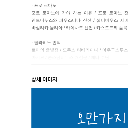
· 포로 로마노
포로 로마노에 가야 하는 이유 / 포로 로마노 전
안토니누스와 파우스티나 신전 / 셉티미우스 세베
바실리카 율리아 / 카이사르 신전 / 카스토르와 폴룩
· 팔라티노 언덕
로마의 출발점 / 도무스 티베리아나 / 아우구스투스와
마시모 / 콘스탄티누스 개선문 / 메타 수단
·황제들의 포룸
상세 이미지
황제들의 포룸 도로 / 베스파시아누스 포룸 / 네르바 
·비토리오 에마누엘레 2세 기념관
베네치아 광장 / 이탈리아 통일 운동과 비토리오 에마
선 빅토리아 / 아라코엘리의 로마 주택
·카피톨리니 언덕