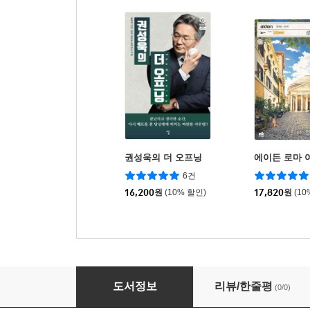
권성욱의 더 오프닝
에이든 로마 
6건
16,200
원
(10% 할인)
17,820
원
(10
뻔뻔한 로마
도서정보
리뷰/한줄평
(0/0)