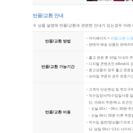
반품/교환 안내
※ 상품 설명에 반품/교환과 관련한 안내가 있는경우 아래 
마이페이지 >
반품/교환 신청
반품/교환 방법
판매자 배송 상품은 판매자와
출고 완료 후 10일 이내의 
디지털 콘텐츠인 eBook의 
반품/교환 가능기간
중고상품의 경우 출고 완료일
모바일 쿠폰의 경우 유효기간(
고객의 단순변심 및 착오구
직수입양서/직수입일서중 일
단, 아래의 주문/취소 조건인
오늘 00시 ~ 06시 30분 
반품/교환 비용
오늘 06시 30분 이후 주문
직수입 음반/영상물/기프트 
단, 당일 00시~13시 사이