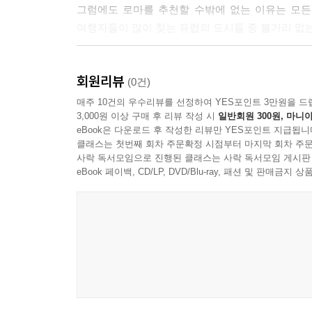
그럼에도 로마를 추천할 수밖에 없는 이유는 모든
어 공화정을 파괴하려 한 죄인으로 역사에 기록되었
여행자들이 많이 찾는 유럽의 도시들 중 볼거리 없는
큼 위대한 인물로 인정받았다는 뜻이다. 특히 카
는 ‘의롭지 못한 세력에게 억울하게 죽은 위대한 인물
아담한 도시 로마를 걸어서 돌아 보다
다만, 왕정으로 회귀하는 것이 두려워 공화정을 
회원리뷰
(0건)
정을 연다. 늑대가 무서워 쫓아냈는데 호랑이가 그 
이 책은 크게 두 갈래의 여정으로 로마를 안내한다.
매주 10건의 우수리뷰를 선정하여 YES포인트 3만원을 드
--- p.105
3,000원 이상 구매 후 리뷰 작성 시
일반회원 300원, 마니아
eBook은 다운로드 후 작성한 리뷰만 YES포인트 지급됩니
첫 번째 여정은 ‘로마’ 하면 제일 먼저 떠오르는 
헤라는 로마 신화로 건너와서 이름은 유노로 바뀌지만
클래스는 첫번째 회차 주문확정 시점부터 마지막 회차 주문
포로 로마노, 로마 문명의 출발지라 할 수 있는 
사락 독서모임으로 진행된 클래스는 사락 독서모임 게시판
람들은 유노의 별칭을 ‘모네타[moneta]’라고 불렀
언덕에 이르기까지, 고대 로마의 심장부로 향한다.
eBook 페이백, CD/LP, DVD/Blu-ray, 패션 및 판매금
이에게 경고한다는 의미와 관련 있다고 본다. 혹은 
대면서 경고한 데서 모네타란 별칭이 유래한다고 보
두 번째 여정은 과거 유럽 귀족 자제들의 교양 여행
로마 제국에서 사용한 은화인 데나리온에 유노 여신의
스페인 계단과 트레비 분수, 2,000년의 시간을 
모네타가 보이는 것은 그런 까닭에서이다. 돈을 의미하
‘사진 명소’가 아니라, 각 시대의 이야기를 품은 살
--- p.238
인파에 치이면서도 로마를 찾게 되는 이유를 깨닫
로마에 가 본 적 없는 사람은 있어도, 로마에 가서
하는 문화유산이다. 그래서 이곳은 항상 여행자들로 