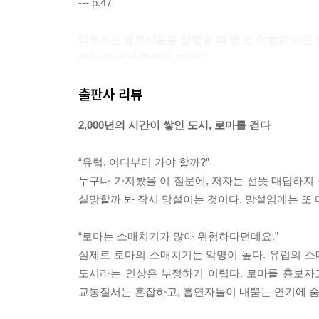
--- p.47
티투스는 콜로세움을 설명할 때 몇 번 이름이 나온
이어 열 번째 황제가 되었다.
그의 아버지가 로마 제국 역사상 유례를 찾기 힘들 
출판사 리뷰
의 불운은 그의 잘못에서 비롯된 것이 아니라, 불
황제가 되었고, 그의 아들이라는 이유로 자신 도 황제
2,000년의 시간이 쌓인 도시, 로마를 걷다
기까지였다.
--- p.50
“유럽, 어디부터 가야 할까?”
누구나 가져봤을 이 질문에, 저자는 선뜻 대답하지 
서로마 제국이 멸망한 뒤 로마는 옛 영광을 잊고 점
실망할까 봐 잠시 망설이는 것이다. 망설임에는 또 
포로 로마노를 그린 그림 속에서 베스파시아누스 신
끼게 된다. 그나마 현재만큼이라도 정비가 되었으니
“로마는 소매치기가 많아 위험하다던데요.”
어쨌거나 로마는 온전한 건축물보다 무너지고 깨어진
실제로 로마의 소매치기는 악명이 높다. 유럽의 
터에서는 그런 이야기에 잠깐 귀를 기울이다 떠나는
도시라는 인상은 부정하기 어렵다. 로마를 흉보자
--- p.86
교통질서는 혼잡하고, 흡연자들이 내뿜는 연기에 숨
포로 로마노에 카이사르 신전이 들어선 것이 그런