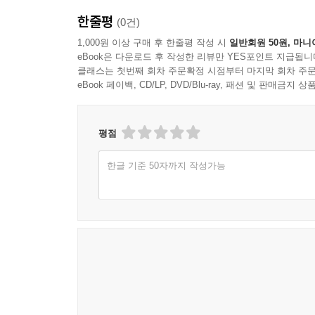
반 이상 허물어지고 세월의 풍파가 내려앉은 콜로
현장이다.
한줄평
(0건)
좋은 상상에 빠져들고, 황제들의 포룸을 거닐며 
한편으로는 그렇기 때문에 여행자들에게 각별한 주의
경계해야 할 만큼 북적이는 인파와 동전을 던지기
1,000원 이상 구매 후 한줄평 작성 시
일반회원 50원, 마니
일 경계해야 할 것은 무엇일까. 맞다, 그 유명한 
eBook은 다운로드 후 작성한 리뷰만 YES포인트 지급됩니
막상 트레비 분수를 마주하는 순간 그 경이로움에 “우
이 소매치기일 때만 문제인 것은 아니다. 나와 부딪
클래스는 첫번째 회차 주문확정 시점부터 마지막 회차 주문
연할 수 있을까. 트레비 분수에서는 소매치기를 조
eBook 페이백, CD/LP, DVD/Blu-ray, 패션 및 판매금
저자와 함께 로마를 걸으며, 단순한 관광객이 아
멋진 분수이다.
보자. 만약 이 책을 읽고 로마를 여행한 다음 여행 
트레비 분수를 딱 마주하는 순간, “우와!” 하는 감
평점
에 이해한다. (중략) 옥같이 맑은 물에 눈이 호강
국어로 떠들어대는 소리조차 음소거시켜 버리는 대
한글 기준 50자까지 작성가능
--- p.327