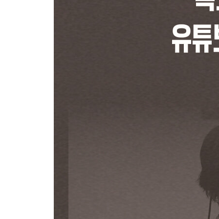
02 하이프 기능 완전 정복, 소형 채널의 폭발적 성장
03 콜랩(Collab) 협업 알고리즘, 혼자가 아닌 함께
04 AI 다국어 더빙, 내 목소리로 전 세계 시청자를
PART 5. 롱폼 vs 쇼츠 전략
01 롱폼으로 신뢰를 쌓고, 쇼츠로 조회수를 사냥하라
02 0명에서 10만까지, 단계별 유튜브 성장 로드맵
03 롱폼 르네상스의 도래
PART 6. 수익화의 모든 것
01 창작자가 반드시 갖춰야 할 비즈니스 모델
02 유튜브 전업을 꿈꾼다면, '생존'이 먼저다
PART 7. 콘텐츠 제작의 기술
01 0.5초의 승부, 클릭을 부르는 썸네일 메시지 디
02 영상은 사라지지 않는다, "절대 지우지 마라"
03 얼굴 없는 유튜버도 성공한다