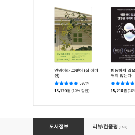
안녕이라 그랬어 (집 에디
행동하지 않으
션)
뀌지 않는다
597건
15,120
원
(10% 할인)
15,210
원
(10
2026년 다시 유튜브를 시작한다면
도서정보
리뷰/한줄평
(14/4)