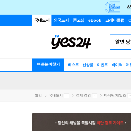
국내도서
외국도서
중고샵
eBook
크레마클럽
C
빠른분야찾기
베스트
신상품
이벤트
바이백
매
웰컴
국내도서
경제 경영
마케팅/세일즈