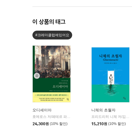
이 상품의 태그
#크레마클럽에있어요
오디세이아
니체의 초월자
호메로스 저/페테르 파울 루벤스 그림/박문재 역
현대지성
프리드리히 니체 저/김철 편역
|
24,300
원
(10% 할인)
15,210
원
(10% 할인)