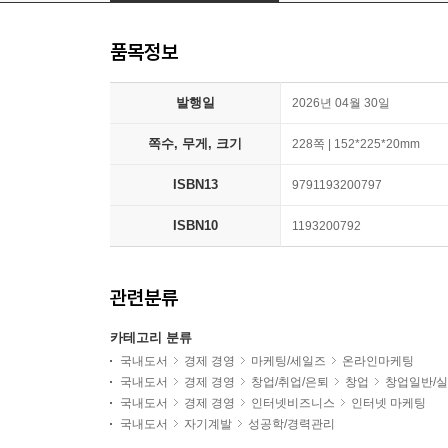
품목정보
발행일
2026년 04월 30일
쪽수, 무게, 크기
228쪽 | 152*225*20mm
ISBN13
9791193200797
ISBN10
1193200792
관련분류
카테고리 분류
국내도서
경제 경영
마케팅/세일즈
온라인마케팅
국내도서
경제 경영
창업/취업/은퇴
창업
창업일반/
국내도서
경제 경영
인터넷비즈니스
인터넷 마케팅
국내도서
자기계발
성공학/경력관리