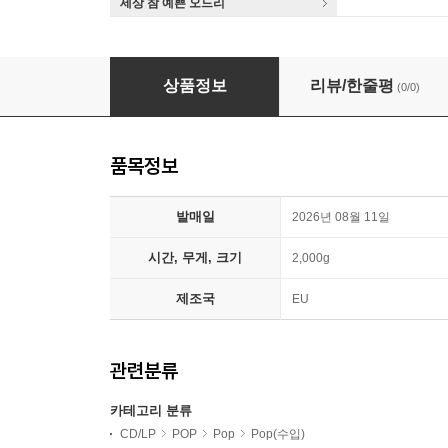
세상 참 예쁜 오드리
Tyla (타일라) - A*POP [LP]
상품정보
리뷰/한줄평
(0/0)
품목정보
발매일
2026년 08월 11일
시간, 무게, 크기
2,000g
제조국
EU
관련분류
카테고리 분류
CD/LP
POP
Pop
Pop(수입)