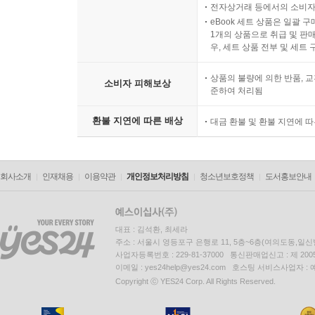
전자상거래 등에서의 소비자
eBook 세트 상품은 일괄 
1개의 상품으로 취급 및 판매
우, 세트 상품 전부 및 세트
상품의 불량에 의한 반품, 교
소비자 피해보상
준하여 처리됨
환불 지연에 따른 배상
대금 환불 및 환불 지연에 
회사소개
인재채용
이용약관
개인정보처리방침
청소년보호정책
도서홍보안내
대표 : 김석환, 최세라
주소 : 서울시 영등포구 은행로 11, 5층~6층(여의도동,일신
사업자등록번호 : 229-81-37000 통신판매업신고 : 제 200
이메일 : yes24help@yes24.com 호스팅 서비스사업자 :
Copyright ⓒ YES24 Corp. All Rights Reserved.