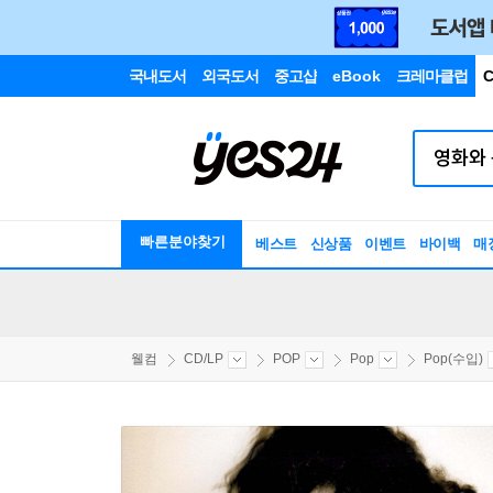
국내도서
외국도서
중고샵
eBook
크레마클럽
C
빠른분야찾기
베스트
신상품
이벤트
바이백
매
웰컴
CD/LP
POP
Pop
Pop(수입)