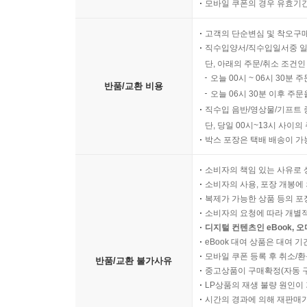
모바일 쿠폰의 경우 유효기간(
고객의 단순변심 및 착오구
직수입양서/직수입일서중 일
단, 아래의 주문/취소 조건인
오늘 00시 ~ 06시 30분 
반품/교환 비용
오늘 06시 30분 이후 주문
직수입 음반/영상물/기프트 
단, 당일 00시~13시 사이
박스 포장은 택배 배송이 가
소비자의 책임 있는 사유로 
소비자의 사용, 포장 개봉에 
복제가 가능한 상품 등의 포장을 
소비자의 요청에 따라 개별
디지털 컨텐츠인 eBook, 
eBook 대여 상품은 대여 기
모바일 쿠폰 등록 후 취소/환
반품/교환 불가사유
중고상품이 구매확정(자동 
LP상품의 재생 불량 원인이 기
시간의 경과에 의해 재판매가