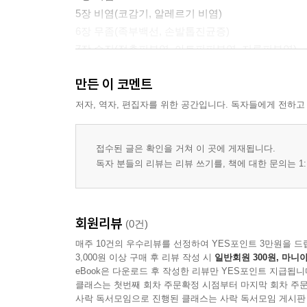
5장 비염(코감기, 알레르기 비염)
6장 무좀(족부백선, 손발톱진균증)
7장 습진(접촉피부염, 아토피피부염, 지루피부염)
8장 색소침착
만든 이 코멘트
9장 상처관리
10장 여드름
저자, 역자, 편집자를 위한 공간입니다. 독자들에게 전하고
11장 기타 피부질환
(이·벌레물림·다한증·사마귀·티눈·굳은살)
접수된 글은 확인을 거쳐 이 곳에 게재됩니다.
12장 탈모
독자 분들의 리뷰는 리뷰 쓰기를, 책에 대한 문의는 1:
Part 4 / 안과 질환
Part 5 / 구강 질환
회원리뷰
(0건)
Part 6 / 위장 질환
매주 10건의 우수리뷰를 선정하여 YES포인트 3만원을 드
Part 7 / 장 질환
3,000원 이상 구매 후 리뷰 작성 시
일반회원 300원, 마니아
eBook은 다운로드 후 작성한 리뷰만 YES포인트 지급됩니
Part 8 / 여성 질환
클래스는 첫번째 회차 주문확정 시점부터 마지막 회차 주문
13장 결막염·안검염·다래끼
사락 독서모임으로 진행된 클래스는 사락 독서모임 게시판