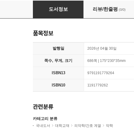
맞춤 OTC 선택가이드
도서정보
리뷰/한줄평
(0/0)
품목정보
발행일
2026년 04월 30일
쪽수, 무게, 크기
686쪽 | 175*230*35mm
ISBN13
9791191779264
ISBN10
1191779262
관련분류
카테고리 분류
국내도서
대학교재
의약학/간호 계열
약학