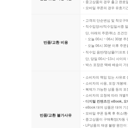
중고상품의 경우 출고 완료일
모바일 쿠폰의 경우 유효기간(
고객의 단순변심 및 착오구
직수입양서/직수입일서중 일
단, 아래의 주문/취소 조건인
오늘 00시 ~ 06시 30분 
반품/교환 비용
오늘 06시 30분 이후 주문
직수입 음반/영상물/기프트 
단, 당일 00시~13시 사이
박스 포장은 택배 배송이 가
소비자의 책임 있는 사유로 
소비자의 사용, 포장 개봉에 
복제가 가능한 상품 등의 포장을 
소비자의 요청에 따라 개별
디지털 컨텐츠인 eBook, 
eBook 대여 상품은 대여 기
모바일 쿠폰 등록 후 취소/환
반품/교환 불가사유
중고상품이 구매확정(자동 
LP상품의 재생 불량 원인이 기