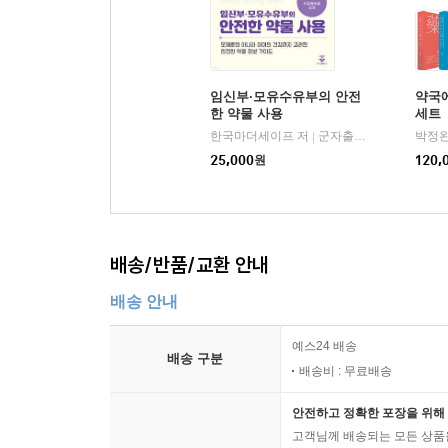
참고문헌
성분별 찾아보기
약어해설
임신부·모유수유부의 안전
약국에
한 약물 사용
세트
한국마더세이프 저
군자출판사
박정완
|
25,000
원
120,
배송/반품/교환 안내
배송 안내
예스24 배송
배송 구분
배송비 : 무료배송
안전하고 정확한 포장을 위해 
고객님께 배송되는 모든 상품을