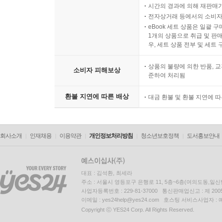
시간의 경과에 의해 재판매가
전자상거래 등에서의 소비자
eBook 세트 상품은 일괄 
1개의 상품으로 취급 및 판매
우, 세트 상품 전부 및 세트
상품의 불량에 의한 반품, 교
소비자 피해보상
준하여 처리됨
환불 지연에 따른 배상
대금 환불 및 환불 지연에 
회사소개
인재채용
이용약관
개인정보처리방침
청소년보호정책
도서홍보안내
대표 : 김석환, 최세라
주소 : 서울시 영등포구 은행로 11, 5층~6층(여의도동,일신
사업자등록번호 : 229-81-37000 통신판매업신고 : 제 200
이메일 : yes24help@yes24.com 호스팅 서비스사업자 :
Copyright ⓒ YES24 Corp. All Rights Reserved.