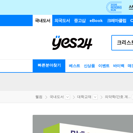
국내도서
외국도서
중고샵
eBook
크레마클럽
C
빠른분야찾기
베스트
신상품
이벤트
바이백
매
웰컴
국내도서
대학교재
의약학/간호 계...