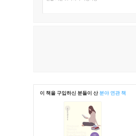
Part 11 / 기타
28장 불면증
29장 요로감염(요도염, 방광염)
30장 전립선비대증
31장 기생충 감염
32장 비타민 및 미네랄
33장 칼슘 및 비타민 D
34장 빈혈의 예방과 치료
35장 혈액순환 개선
36장 간기능 개선
37장 눈기능 개선
이 책을 구입하신 분들이 산
분야 연관 책
38장 프로바이오틱스
39장 가정용 살충제 및 기피제
40장 기타 제제
부록