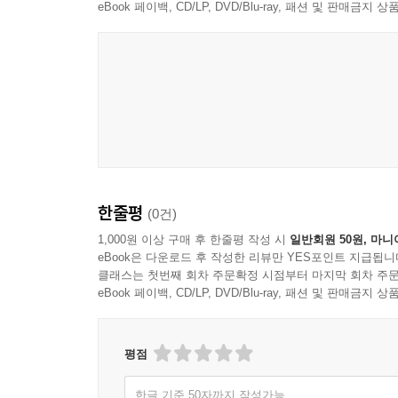
eBook 페이백, CD/LP, DVD/Blu-ray, 패션 및 판매금
14장 안구건조증
15장 구강 위생질환 관리
16장 구강 통증·염증 관리
17장 소화불량과 속쓰림
18장 고창(위장관내 가스)
19장 멀미·오심(구역)·구토
20장 설사
21장 변비
22장 과민성대장증후군
한줄평
(0건)
23장 항문질환(치핵, 치열, 치루)
1,000원 이상 구매 후 한줄평 작성 시
일반회원 50원, 마니
24장 피임
eBook은 다운로드 후 작성한 리뷰만 YES포인트 지급됩니
25장 월경이상
클래스는 첫번째 회차 주문확정 시점부터 마지막 회차 주문
26장 갱년기장애
eBook 페이백, CD/LP, DVD/Blu-ray, 패션 및 판매금
27장 질염
평점
Part 9 / 그 밖의 질환
Part 10 / 영양요법 및 기능개선
한글 기준 50자까지 작성가능