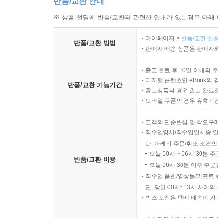
반품/교환 안내
※ 상품 설명에 반품/교환과 관련한 안내가 있는경우 아래 
마이페이지 >
반품/교환 신청
반품/교환 방법
판매자 배송 상품은 판매자와
출고 완료 후 10일 이내의 
디지털 콘텐츠인 eBook의 
반품/교환 가능기간
중고상품의 경우 출고 완료일
모바일 쿠폰의 경우 유효기간(
고객의 단순변심 및 착오구
직수입양서/직수입일서중 일
단, 아래의 주문/취소 조건인
오늘 00시 ~ 06시 30분 
반품/교환 비용
오늘 06시 30분 이후 주문
직수입 음반/영상물/기프트 
단, 당일 00시~13시 사이
박스 포장은 택배 배송이 가