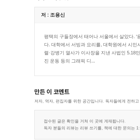
[3장] 민족간부와 조직ㆍ77
저 :
조용신
진보운동은 왜 조직이 하는 걸까?ㆍ78
평택의 구들장에서 태어나 서울에서 살았다. ‘
[4장] 민족간부의 사업 방법ㆍ93
다. 대학에서 서빙과 요리를, 대학원에서 시민
대담하고 창조적으로 하자ㆍ94
렬·강병기 열사가 이사장을 지낸 사법인 5.18
[보론] 강병기의 3년에서 배운다ㆍ102
진 운동 등의 그래픽 디...
실정에 맞게 하자ㆍ107
설득과 교양을 먼저하자ㆍ112
핵심 문제에 힘을 집중하자 : 킹핀 전략ㆍ124
만든 이 코멘트
[5장] 조직사업 어떡해ㆍ133
저자, 역자, 편집자를 위한 공간입니다. 독자들에게 전하고
조직사업의 일반적 과정ㆍ134
정치활동의 체계를 마련하라ㆍ156
집중된 조직사업이 조직을 키운다ㆍ173
접수된 글은 확인을 거쳐 이 곳에 게재됩니다.
조직기획사업을 준비하라ㆍ190
독자 분들의 리뷰는 리뷰 쓰기를, 책에 대한 문의는 1: