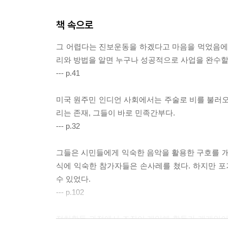
[6장] 조직사업 워크샵ㆍ193
책 속으로
나오며ㆍ211
그 어렵다는 진보운동을 하겠다고 마음을 먹었음에도
리와 방법을 알면 누구나 성공적으로 사업을 완수할
--- p.41
미국 원주민 인디언 사회에서는 주술로 비를 불러오
리는 존재, 그들이 바로 민족간부다.
--- p.32
그들은 시민들에게 익숙한 음악을 활용한 구호를 개
식에 익숙한 참가자들은 손사레를 쳤다. 하지만 포
수 있었다.
--- p.102
정치활동 과정에서 조직이 개입해 활동가 개개인이