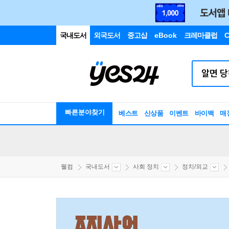
국내도서
외국도서
중고샵
eBook
크레마클럽
C
빠른분야찾기
베스트
신상품
이벤트
바이백
매
웰컴
국내도서
사회 정치
정치/외교