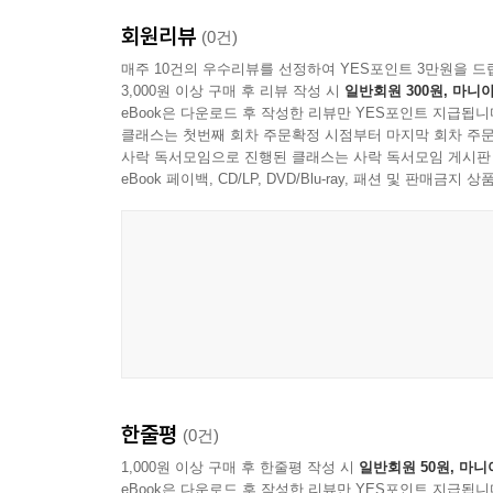
치활동을 수행하기 위해서 조직은 네 가지 정치활동 체계, 
회원리뷰
--- p.158
(0건)
매주 10건의 우수리뷰를 선정하여 YES포인트 3만원을 드
3,000원 이상 구매 후 리뷰 작성 시
일반회원 300원, 마니아
오늘 우리가 살아내는 하루가 새로운 세상을 일구는
eBook은 다운로드 후 작성한 리뷰만 YES포인트 지급됩니
자.
클래스는 첫번째 회차 주문확정 시점부터 마지막 회차 주문
사락 독서모임으로 진행된 클래스는 사락 독서모임 게시판
--- p.217
eBook 페이백, CD/LP, DVD/Blu-ray, 패션 및 판매금
한줄평
(0건)
1,000원 이상 구매 후 한줄평 작성 시
일반회원 50원, 마니
eBook은 다운로드 후 작성한 리뷰만 YES포인트 지급됩니