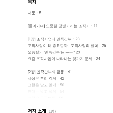
목차
서문ㆍ5
[들어가며] 오종렬·강병기라는 조직가ㆍ11
[1장] 조직사업과 민족간부ㆍ23
조직사업이 왜 중요할까 : 조직사업의 철학ㆍ25
오종렬의 ‘민족간부’는 누구? 29
요즘 조직사업에 나타나는 몇가지 문제ㆍ34
[2장] 민족간부의 활동ㆍ41
사상은 뿌리 깊게ㆍ42
표현은 낮고 얕게ㆍ50
연대는 넓고 넓게ㆍ54
실천은 무궁토록ㆍ58
주인답게 당당하게ㆍ61
저자 소개
[보론] 민족간부의 반면교사들 ㆍ71
(1명)