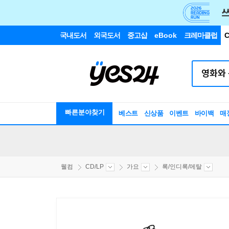
국내도서
외국도서
중고샵
eBook
크레마클럽
C
빠른분야찾기
베스트
신상품
이벤트
바이백
매
웰컴
CD/LP
가요
록/인디록/메탈