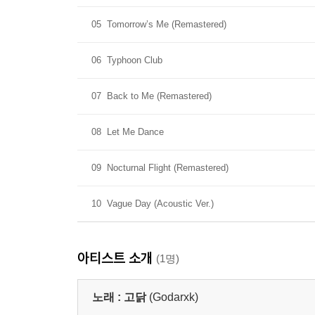
05
Tomorrow’s Me (Remastered)
06
Typhoon Club
07
Back to Me (Remastered)
08
Let Me Dance
09
Nocturnal Flight (Remastered)
10
Vague Day (Acoustic Ver.)
아티스트 소개
(1명)
노래 :
고닭
(Godarxk)