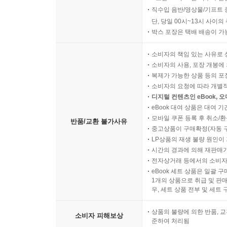
직수입 음반/영상물/기프트 
단, 당일 00시~13시 사이
박스 포장은 택배 배송이 가
소비자의 책임 있는 사유로 
소비자의 사용, 포장 개봉에 
복제가 가능한 상품 등의 포장을 
소비자의 요청에 따라 개별
디지털 컨텐츠인 eBook, 
eBook 대여 상품은 대여 기
모바일 쿠폰 등록 후 취소/환
반품/교환 불가사유
중고상품이 구매확정(자동 
LP상품의 재생 불량 원인이 기
시간의 경과에 의해 재판매가
전자상거래 등에서의 소비자
eBook 세트 상품은 일괄 
1개의 상품으로 취급 및 판매
우, 세트 상품 전부 및 세트
상품의 불량에 의한 반품, 교
소비자 피해보상
준하여 처리됨