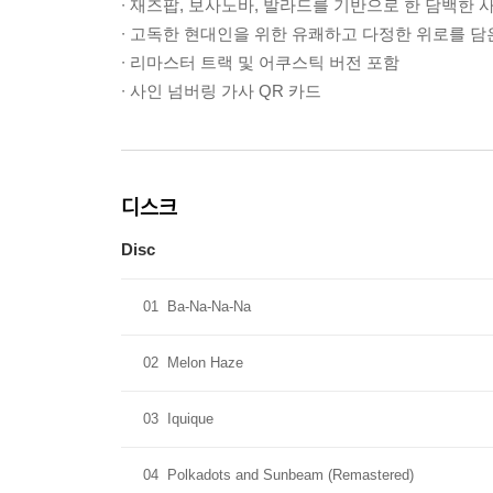
∙ 재즈팝, 보사노바, 발라드를 기반으로 한 담백한 
∙ 고독한 현대인을 위한 유쾌하고 다정한 위로를 담은
∙ 리마스터 트랙 및 어쿠스틱 버전 포함
∙ 사인 넘버링 가사 QR 카드
디스크
Disc
01
Ba-Na-Na-Na
02
Melon Haze
03
Iquique
04
Polkadots and Sunbeam (Remastered)