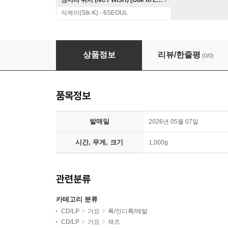
엔시티 위시 (NCT WISH) [Ode to Love]
식케이(Sik-K) - 6SEOUL
Godarxk (고닭) - Ba-Na-Na-Na
상품정보
리뷰/한줄평
(0/0)
품목정보
발매일
2026년 05월 07일
시간, 무게, 크기
1,000g
관련분류
카테고리 분류
CD/LP
가요
록/인디록/메탈
CD/LP
가요
재즈