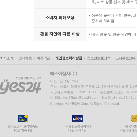
우, 세트 상품 전부 및 세트
상품의 불량에 의한 반품, 교
소비자 피해보상
준하여 처리됨
환불 지연에 따른 배상
대금 환불 및 환불 지연에 
회사소개
인재채용
이용약관
개인정보처리방침
청소년보호정책
도서홍보안내
대표 : 김석환, 최세라
주소 : 서울시 영등포구 은행로 11, 5층~6층(여의도동,일신
사업자등록번호 : 229-81-37000 통신판매업신고 : 제 200
이메일 : yes24help@yes24.com 호스팅 서비스사업자 :
Copyright ⓒ YES24 Corp. All Rights Reserved.