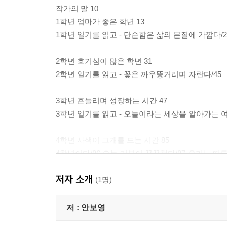
작가의 말 10
1학년 엄마가 좋은 학년 13
1학년 일기를 읽고 - 단순함은 삶의 본질에 가깝다/2
2학년 호기심이 많은 학년 31
2학년 일기를 읽고 - 꽃은 까우뚱거리며 자란다/45
3학년 흔들리며 성장하는 시간 47
3학년 일기를 읽고 - 오늘이라는 세상을 알아가는 여
4학년 사색이 고개를 드는 시간 85
4학년이다/86 오늘 기분이 꿀꿀했다/87 우리는 떠든다
실험/91 콩/93 운동이 놀이다/93 체육대회/94 헨
저자 소개
언니/98 기분 나빴다/99 달리기 연습/100 제24회 
(1명)
피아노/104 ‘가을길’은 가을같이/105 벌써 겨울인
공부에는 휴식이 필요하다/108 시험치는 날/109 낙
저 :
안보영
학교(?)/113 우리 반 아이들/114 설거지 하기/114