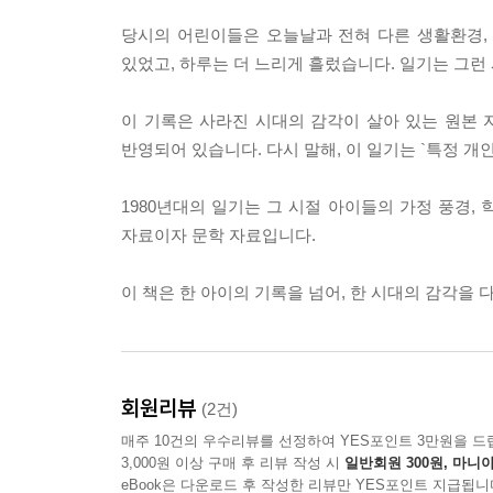
점심시간/190 스승의 날/191 백조의 호수/192 뇌염
고파요/196 지각/197 잠은 왜 오는가?/198 빨간 달력
당시의 어린이들은 오늘날과 전혀 다른 생활환경, 
비창/204 아동 청소년 회관/205 12살 어린동생이 태
있었고, 하루는 더 느리게 흘렀습니다. 일기는 그런
나도 동생 있다/209 주번 장/210 아기 돌보기/210 
어렵구나/215 친구 효정이에게/216 착한 마녀에게/
이 기록은 사라진 시대의 감각이 살아 있는 원본 자
귀여운 내 동생/220 가수 신해철/221 수학여행/222
반영되어 있습니다. 다시 말해, 이 일기는 `특정 개
꿈/229 민방위?/230 가창, 기악 시험/230 고향/23
6학년 일기를 읽고 - ‘이제 나에게 어린이날은 없다’
1980년대의 일기는 그 시절 아이들의 가정 풍경, 
자료이자 문학 자료입니다.
이 책은 한 아이의 기록을 넘어, 한 시대의 감각을 
회원리뷰
(2건)
매주 10건의 우수리뷰를 선정하여 YES포인트 3만원을 드
3,000원 이상 구매 후 리뷰 작성 시
일반회원 300원, 마니아
eBook은 다운로드 후 작성한 리뷰만 YES포인트 지급됩니