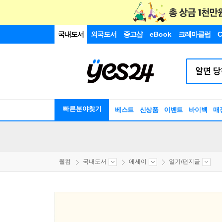
국내도서
외국도서
중고샵
eBook
크레마클럽
C
빠른분야찾기
베스트
신상품
이벤트
바이백
매
웰컴
국내도서
에세이
일기/편지글