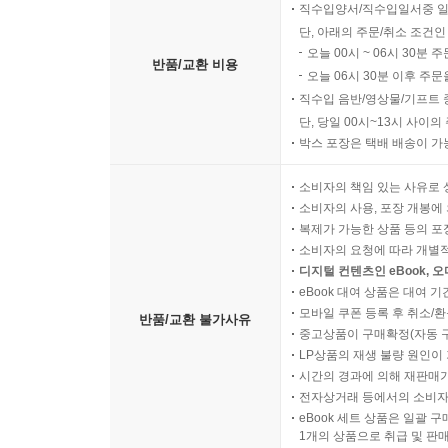
직수입양서/직수입일서중 일
단, 아래의 주문/취소 조건인
오늘 00시 ~ 06시 30분 
반품/교환 비용
오늘 06시 30분 이후 주문
직수입 음반/영상물/기프트 
단, 당일 00시~13시 사이
박스 포장은 택배 배송이 가
소비자의 책임 있는 사유로 
소비자의 사용, 포장 개봉에 
복제가 가능한 상품 등의 포장을 
소비자의 요청에 따라 개별
디지털 컨텐츠인 eBook, 
eBook 대여 상품은 대여 기
모바일 쿠폰 등록 후 취소/환
반품/교환 불가사유
중고상품이 구매확정(자동 
LP상품의 재생 불량 원인이 기
시간의 경과에 의해 재판매가
전자상거래 등에서의 소비자
eBook 세트 상품은 일괄 
1개의 상품으로 취급 및 판매