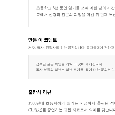
4학년 일기를 읽고 - 재치와 관찰, 웃음과 성찰이 버
초등학교 6년 동안 일기를 쓰며 어린 날의 시간
교에서 신경과 전문의 과정을 마친 뒤 현재 부
5학년 내 눈에 비친 세상 121
다시 새 출발/122 기쁨일까?/123 큰일이야/124
지도위원/128 지겨운 시험공부/129 어린이날 선물/
만들기/133 세계 지도 만들기/134 병아리/135 비/
만든 이 코멘트
최후/140 농촌의 하루/141 야채수프/142 이솝 이
저자, 역자, 편집자를 위한 공간입니다. 독자들에게 전하고
보면서/147 개학/148 공부 시간/149 큰바위얼굴/150
실과 실습, 음식 만들기/155 야구 구경/156 학급 자
아카시아/162 바닷가에서/163 톰 소여의 모험/164 
접수된 글은 확인을 거쳐 이 곳에 게재됩니다.
지루한 수업/169
독자 분들의 리뷰는 리뷰 쓰기를, 책에 대한 문의는 1:
5학년 일기를 읽고-5학년의 하루하루를 채우는 단단
6학년 어린이에서 청소년으로 175
출판사 리뷰
6학년 첫날/176 화장실 청소/177 우리 선생님/17
돌았으면/181 까치를 보면 정말 재수가 좋을까?/182
1980년대 초등학생의 일기는 지금까지 출판된 
많다/185 대단한 결심/186 시험이 없는 나라/18
(生活史)를 증언하는 귀한 자료로서 의미를 갖습니