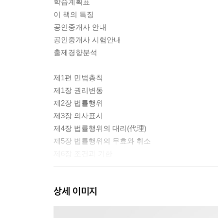
학습계획표
이 책의 특징
공인중개사 안내
공인중개사 시험안내
출제경향분석
제1편 민법총칙
제1장 권리변동
제2장 법률행위
제3장 의사표시
제4장 법률행위의 대리(代理)
제5장 법률행위의 무효와 취소
제6장 조건과 기한
제2편 물권법
상세 이미지
제1장 총설
제2장 물권의 변동
제3장 점유권