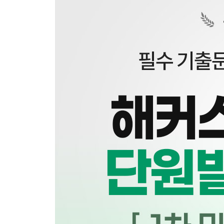
제4장 소유권
제5장 용익물권
제6장 담보물권
제3편 계약법
제1장 계약총론
제2장 계약각론
제4편 민사특별법
제1장 주택임대차보호법
제2장 상가건물 임대차보호법
제3장 가등기담보 등에 관한 법률
제4장 집합건물의 소유 및 관리에 관한 법률
제5장 부동산 실권리자명의 등기에 관한 법률
부록
빈출지문 노트