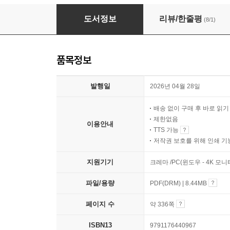
2026 해커스 공인중개사 1차 단원별 기출문제집
도서정보
리뷰/한줄평
(8/1)
품목정보
발행일
2026년 04월 28일
배송 없이 구매 후 바로 읽
제한없음
이용안내
TTS 가능
저작권 보호를 위해 인쇄 기
지원기기
크레마 /PC(윈도우 - 4K 모
파일/용량
PDF(DRM) | 8.44MB
페이지 수
약 336쪽
ISBN13
9791176440967