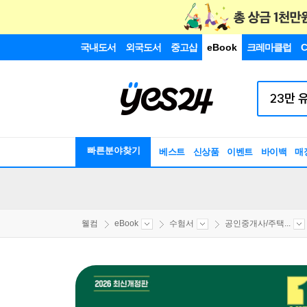
국내도서
외국도서
중고샵
eBook
크레마클럽
C
빠른분야찾기
베스트
신상품
이벤트
바이백
매
웰컴
eBook
수험서
공인중개사/주택...