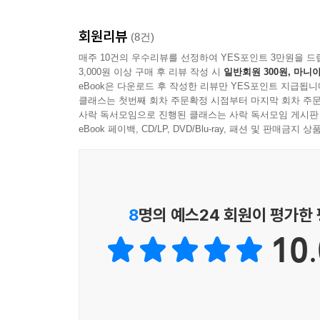
출제경향과 비중을 바탕으로 최근 10개년(2025~2
회원리뷰
2. 난이도별 문제 구성으로 맞춤 학습이 가능하며, 
(8건)
학습 단계에 맞추어 난이도를 선택해 문제를 풀 수
매주 10건의 우수리뷰를 선정하여 YES포인트 3만원을 드
3,000원 이상 구매 후 리뷰 작성 시
일반회원 300원, 마니아
있습니다.
eBook은 다운로드 후 작성한 리뷰만 YES포인트 지급됩니
3. [학습계획표]를 통해 전략적인 학습 계획을 수립
클래스는 첫번째 회차 주문확정 시점부터 마지막 회차 주문
민법 및 민사특별법 학습계획표와 자기주도 학습계획
사락 독서모임으로 진행된 클래스는 사락 독서모임 게시판
4. [빈출지문 노트]로 주요 빈출지문들을 한 번 더 
eBook 페이백, CD/LP, DVD/Blu-ray, 패션 및 판매금
별(*)표시한 핵심 빈출지문만 모아 구성한 ‘빈출지
[동차 합격을 위한 해커스만의 추가 학습 콘텐츠 - 해커스
8
명의 예스24 회원이 평가한
1. 본 교재 인강
10.
2. 기출문제 무료 해설 특강