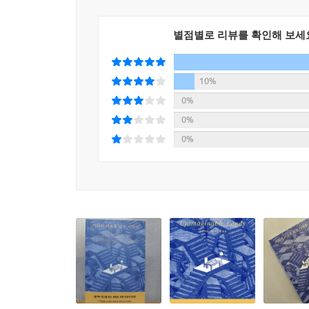
이 책을 쓰기 시작했을 때 내가 바란 것은 보호자들
어려움을 이해하는 것이었다. 이 반응들이 거의 
별점별로 리뷰를 확인해 보세
받았다.
실제로 보호자의 이야기를 듣고 뇌에 대한 연구를 읽
적합하지 않다는 생각이 커졌다. 이런 신경학적 제
10%
작동 방식임을 보호자들이 이해하길 바랐다. 그러
0%
되었다. _235~236쪽
0%
0%
기억의 미로를 헤매지 않기 위해
우리가 명심해야 할 것들
뇌의 작동 방식이 돌봄을 어렵게 만든다는 사실을 
않을 때로 말이다. 그러나 그 이중성이 역설적으
증상과 질병으로만 치부한다면 환자에게서 인간성을
좌뇌 통역사」에 나오는 남편은 아내를 낯선 이로 인
들어가는 악몽 같은 밤을 반복한다. 하지만 이런 힘