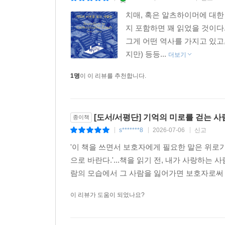
돌보는 보호자의 수는 최소 100만 명에서 최대 20
치매, 혹은 알츠하이머에 대한
보호자에게 가장 큰 부담은 간병비, 병원비 등을
지 포함하면 꽤 읽었을 것이다
못지않게 중요하다. 보호자의 마음이 건강해야 환자
그게 어떤 역사를 가지고 있고
저자 다샤 키퍼는 이러한 보호자의 입장을 새롭게 조
지만) 등등...
더보기
우리는 환자뿐만 아니라 그들과 함께 미로를 여행하
1명
이 이 리뷰를 추천합니다.
그들에게서 비로소 우리 자신을 볼 수 있기 때문이다
요즘은 보호자들을 만난 후 저녁에 귀가하는 길에 
[도서/서평단] 기억의 미로를 걷는 사
종이책
수정해야 하는 고충을 상상하려고 애쓴다. 색스
s*******8
2026-07-06
신고
떠오른다. “만일 그들이 가르쳐주지 않았다면 
|
|
|
것이다.” 나는 이렇게 맞장구치고 싶어진다. “그들과
'이 책을 쓰면서 보호자에게 필요한 말은 위로
으로 바란다.'...책을 읽기 전, 내가 사랑하
람의 모습에서 그 사람을 잃어가면 보호자로써
이 리뷰가 도움이 되었나요?