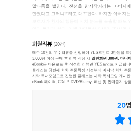
말다툼을 벌인다. 전선을 만지작거리는 아버지에게
만졌다고 그러냐?”라고 대꾸한다. 하지만 아버지는
보호자가 환자의 행동에 지쳐 분노를 표출할 때도 
열지 못하게 한다. 이에 참다못한 아내가 “당신을 
남편은 그 일을 기억하지 못한다.
회원리뷰
(20건)
위 일화에 나오는 아들과 아내는 가족이 알츠하이머
매주 10건의 우수리뷰를 선정하여 YES포인트 3만원을 드
3,000원 이상 구매 후 리뷰 작성 시
일반회원 300원, 마니아
저자는 보호자가 환자의 행동을 바꾸려 하고 환자의
eBook은 다운로드 후 작성한 리뷰만 YES포인트 지급됩니
말한다. 우리의 의식은 타인에게 의사와 자유의지
클래스는 첫번째 회차 주문확정 시점부터 마지막 회차 주문
의도가 있으며 고집을 부린다고 생각하기도 한다.
사락 독서모임으로 진행된 클래스는 사락 독서모임 게시판
시스템엔 연속성이 없다. 그들의 기억은 쪼개져 있
eBook 페이백, CD/LP, DVD/Blu-ray, 패션 및 판매금
보호자가 고충을 겪는 또다른 핵심 원인은 바로 뇌
20
명
행동을 모두 수용하는 것은 거의 불가능에 가깝다
광기의 일부가 되어간다. 정상적인 뇌가 병에 걸
돌봤어야 한다고 자책한다. 그러나 문제는 보호자에게