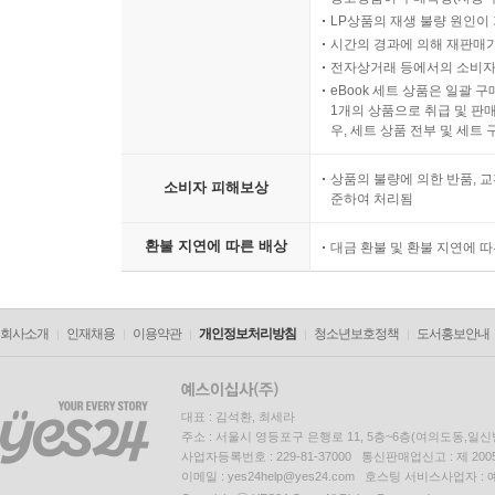
LP상품의 재생 불량 원인이 기
시간의 경과에 의해 재판매가
전자상거래 등에서의 소비자
eBook 세트 상품은 일괄 
1개의 상품으로 취급 및 판매
우, 세트 상품 전부 및 세트
상품의 불량에 의한 반품, 교
소비자 피해보상
준하여 처리됨
환불 지연에 따른 배상
대금 환불 및 환불 지연에 
회사소개
인재채용
이용약관
개인정보처리방침
청소년보호정책
도서홍보안내
대표 : 김석환, 최세라
주소 : 서울시 영등포구 은행로 11, 5층~6층(여의도동,일신
사업자등록번호 : 229-81-37000 통신판매업신고 : 제 200
이메일 : yes24help@yes24.com 호스팅 서비스사업자 :