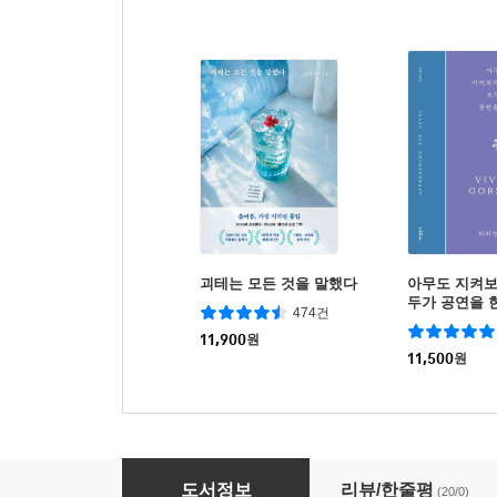
괴테는 모든 것을 말했다
아무도 지켜보
두가 공연을 
474건
11,900
원
11,500
원
기억의 미로를 걷는 사람들
도서정보
리뷰/한줄평
(20/0)