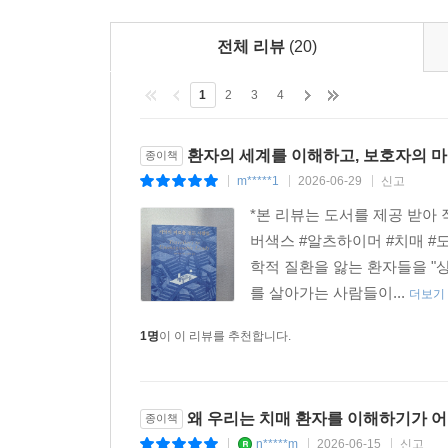
“아시다시피 저는 어떤 면에서 이 경험이 무척 고마
자신에 대해 많은 걸 배웠어요. 저의 한계에 대해 배
전체 리뷰
(20)
않았지만, 아직도 사랑이 있다는 걸, 사랑이 떠나
_100~101쪽
1
2
3
4
물론 질병 초기에는 많은 보호자가 힘듦을 토로하
환자의 세계를 이해하고, 보호자의 
종이책
환자는 평생 함께한, 사랑하는 대상이다. 8장 「
m*****1
2026-06-29
신고
|
|
|
돌봄의 어려움을 이겨내는 힘을 준다는 것을 보여
*본 리뷰는 도서를 제공 받
쓰다듬어주는 할머니와 같은 사람이다. 줄리아에게 
버색스 #알츠하이머 #치매 #
환자의 이중성은 우리가 그들을 하나의 인격체로 바
학적 질환을 앓는 환자들을 "
를 살아가는 사람들이...
알츠하이머 환자와 보호자를 위해
더보기
우리가 생각해야 할 것들
1명
이 이 리뷰를 추천합니다.
『기억의 미로를 걷는 사람들』에서 인용한 논문에 
알츠하이머 증상을 보이며, 환자를 돌보는 사람의 
왜 우리는 치매 환자를 이해하기가 
종이책
2026년 한국의 치매 환자는 대략 100만 명으로,
n*****m
2026-06-15
신고
|
|
|