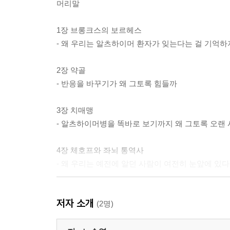
머리말
1장 브롱크스의 보르헤스
- 왜 우리는 알츠하이머 환자가 잊는다는 걸 기억하
2장 약골
- 반응을 바꾸기가 왜 그토록 힘들까
3장 치매맹
- 알츠하이머병을 똑바로 보기까지 왜 그토록 오랜
4장 체호프와 좌뇌 통역사
- 왜 우리는 예전에 알던 사람이 여전히 눈앞에 있
5장 고집 세고 끈질긴 최고경영자
저자 소개
- 왜 우리는 환자에게 여전히 자기 인식 능력이 있
(2명)