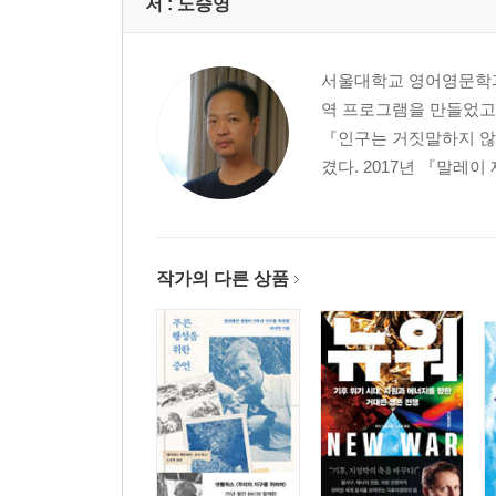
6장 매일이 일요일이라면
저 :
노승영
- 왜 우리는 환자의 현실을 의심할까
서울대학교 영어영문학과
7장 슈테판 츠바이크와의 저녁식사
역 프로그램을 만들었고 
- 왜 우리는 환자의 말과 행동을 개인적으로 받아
『인구는 거짓말하지 않
겼다. 2017년 『말레이
8장 배후 조종자
- 왜 우리는 이성에 대한 의존에서 벗어나지 못할까
9장 아, 인류여
작가의 다른 상품
- 왜 우리는 환자의 행동에 의도가 있다고 생각할까
10장 옳은 일이 옳지 않을 때
- 비판을 무시하기가 왜 그토록 힘들까
11장 워드 걸
- 왜 우리는 고집을 부릴까