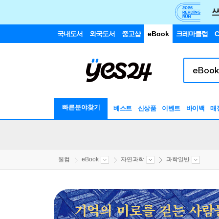
국내도서
외국도서
중고샵
eBook
크레마클럽
C
빠른분야찾기
베스트
신상품
이벤트
바이백
매
웰컴
eBook
자연과학
과학일반