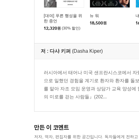
맺음말
감사의 글
[대여] 푸른 행성을 위
뉴 워
내
한 증언
주
18,500
원
1
12,320
원
(30% 할인)
찾아보기
저 :
다샤 키퍼
(Dasha Kiper)
러시아에서 태어나 미국 샌프란시스코에서 자랐
으로 일했던 경험을 계기로 환자와 환자를 돌보
를 맡아 자조 모임 운영과 상담가 교육 양성에
의 미로를 걷는 사람들』(202...
만든 이 코멘트
저자, 역자, 편집자를 위한 공간입니다. 독자들에게 전하고