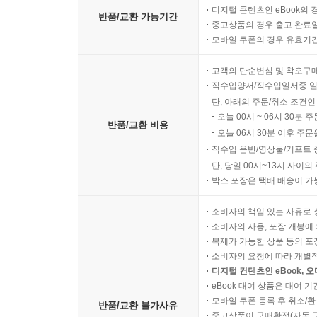
디지털 콘텐츠인 eBook의 
반품/교환 가능기간
중고상품의 경우 출고 완료일
모바일 쿠폰의 경우 유효기간(
고객의 단순변심 및 착오구
직수입양서/직수입일서중 일
단, 아래의 주문/취소 조건인
오늘 00시 ~ 06시 30분 
반품/교환 비용
오늘 06시 30분 이후 주문
직수입 음반/영상물/기프트 
단, 당일 00시~13시 사이
박스 포장은 택배 배송이 가
소비자의 책임 있는 사유로 
소비자의 사용, 포장 개봉에 
복제가 가능한 상품 등의 포장을 
소비자의 요청에 따라 개별
디지털 컨텐츠인 eBook, 
eBook 대여 상품은 대여 기
모바일 쿠폰 등록 후 취소/환
반품/교환 불가사유
중고상품이 구매확정(자동 