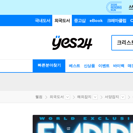
국내도서
외국도서
중고샵
eBook
크레마클럽
C
빠른분야찾기
베스트
신상품
이벤트
바이백
매
웰컴
외국도서
해외잡지
서양잡지