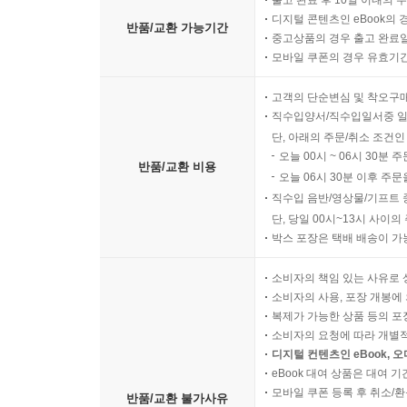
출고 완료 후 10일 이내의 
디지털 콘텐츠인 eBook의 
반품/교환 가능기간
중고상품의 경우 출고 완료일
모바일 쿠폰의 경우 유효기간(
고객의 단순변심 및 착오구
직수입양서/직수입일서중 일
단, 아래의 주문/취소 조건인
오늘 00시 ~ 06시 30분 
반품/교환 비용
오늘 06시 30분 이후 주문
직수입 음반/영상물/기프트 
단, 당일 00시~13시 사이
박스 포장은 택배 배송이 가
소비자의 책임 있는 사유로 
소비자의 사용, 포장 개봉에 
복제가 가능한 상품 등의 포장을 
소비자의 요청에 따라 개별
디지털 컨텐츠인 eBook, 
eBook 대여 상품은 대여 기
모바일 쿠폰 등록 후 취소/환
반품/교환 불가사유