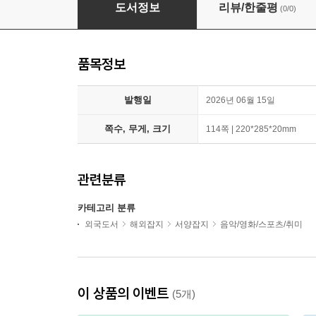
Empire (월간) : 2026년 06월
도서정보
리뷰/한줄평
(0/0)
품목정보
발행일
2026년 06월 15일
쪽수, 무게, 크기
114쪽 | 220*285*20mm
관련분류
카테고리 분류
외국도서
해외잡지
서양잡지
음악/영화/스포츠/취미
이 상품의 이벤트
(5개)