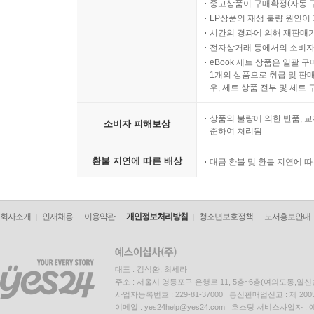
중고상품이 구매확정(자동 
LP상품의 재생 불량 원인이 기
시간의 경과에 의해 재판매가
전자상거래 등에서의 소비자
eBook 세트 상품은 일괄 
1개의 상품으로 취급 및 판매
우, 세트 상품 전부 및 세트
상품의 불량에 의한 반품, 교
소비자 피해보상
준하여 처리됨
환불 지연에 따른 배상
대금 환불 및 환불 지연에 
회사소개
인재채용
이용약관
개인정보처리방침
청소년보호정책
도서홍보안내
대표 : 김석환, 최세라
주소 : 서울시 영등포구 은행로 11, 5층~6층(여의도동,일신
사업자등록번호 : 229-81-37000 통신판매업신고 : 제 200
이메일 : yes24help@yes24.com 호스팅 서비스사업자 :