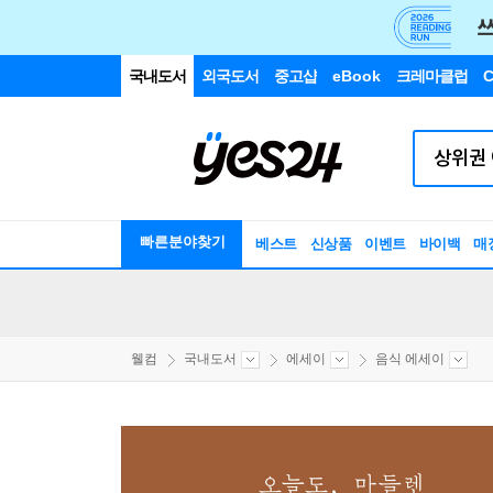
국내도서
외국도서
중고샵
eBook
크레마클럽
C
빠른분야찾기
베스트
신상품
이벤트
바이백
매
웰컴
국내도서
에세이
음식 에세이