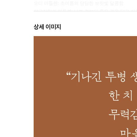
오디 마들렌: 초여름의 담담한 보랏빛 달콤함
야고지안키 마들렌: 나쁜 것보다 좋은 것을 닮고 싶
살구 마들렌: 의욕과 욕심 사이, 한 끗의 온도 차
상세 이미지
토마토 마들렌: 빨간 토마토에서 걸러낸 투명한 진
팥빙수 마들렌: 여름을 견딘 단 한 그릇의 기적
3부 가을, 짙게 물들어가는 단단한 진심
간장 캐러멜 초당옥수수 마들렌: 나를 규정하지 않을
흑당호지차 마들렌: 일상을 잠시 멈추는 달콤한 여행
다래 치즈 케이크 마들렌: 모순된 삶 위로 덧입힌 
타르트 타탱 마들렌: 인생의 쓴맛, 위로의 단맛
차이티 우엉 마들렌: 모자란 찻잎을 향기로 채운 
4부 겨울, 오븐 앞 조용한 행복
몽블랑 마들렌: 쓸모없음의 쓸모