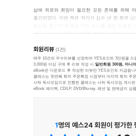
--- 「다래 치즈 케이크 마들렌」 중에서
삶에 위로와 희망이 필요한 모든 존재를 위해 
출간되었다. 이번 책은 작가가 십수 년 전 희귀 난
봄의 향기를 가득 담아 절여둔 딸기, 뜨겁게 달아
일상을 꿈꾸며 회복에 대한 의지를 담은 마들렌 
맞이하며 준비한 유자청까지. 이제 그 계절의 조각들
만나기 어려운 독특한 재료를 활용해 마들렌을 굽고 
시간이 오롯이 담겨 있는 찰나의 순간들을 조심스레 
--- 「스모어 마들렌」 중에서
회원리뷰
병과 원치 않는 조우를 하고 난 뒤부터 작가에게 
(1건)
유독 계절 변화에 민감해져서 “춘곤증”을 호소하거
매주 10건의 우수리뷰를 선정하여 YES포인트 3만원을 드
언제나처럼 봄은 그렇게 곧장 찾아와주지 않겠지만
3,000원 이상 구매 후 리뷰 작성 시
일반회원 300원, 마니아
않고 색다른 조합의 마들렌을 굽는다. 계절마다 만
봄이 꽃처럼 피어날 테니까. 그렇게 흘러갈 테니까. 
eBook은 다운로드 후 작성한 리뷰만 YES포인트 지급됩니
개성적인 모양으로 태어난다. 계절별로 풍성한 
클래스는 첫번째 회차 주문확정 시점부터 마지막 회차 주문
마들렌을 구워낼 수 있다는 사실은 작가에게 병
--- 「딸기 정과 마들렌」 중에서
사락 독서모임으로 진행된 클래스는 사락 독서모임 게시판
마들렌들은 우리가 삶에서 놓쳤던 작고 소중한 일상
eBook 페이백, CD/LP, DVD/Blu-ray, 패션 및 판매금
배경이 되어 각자의 시간을 지켜낼 수 있도록 고유
오븐 속에서 부풀어 오르는 “배꼽”을 딛고 회복하는
연속으로 찾아오는 슬픔을 지나
1
명의 예스24 회원이 평가한
있는 그대로의 내 모습을 사랑하기