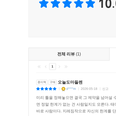
10.
그러나 삶은 지독할 정도로 아프다. 좀체 호락호
어머니와 함께 남쪽 지방으로 내려와 회복을 이어가
피부암을 진단받으면서 한 가정의 축이 급격히 흔들
바느질로 버버리의 문양을 새”길 줄 아는 어머니
존재였다. 재주가 뛰어난 어머니를 보면서 왜 나는 
수 없는 반 인분의 인간, 어쩌면 그 이하일지도
수없는 자기 검열과 고군분투가 있었을 것이다. 
나타내지 못”해 자신의 이야기를 쓰는 것조차 두려
전체 리뷰
(1)
1
제과제빵을 배워본 적 없는 사람이 가장 쉽게 시
제과제빵을 배우지 않고 홈베이킹을 시작했지만,
재료들에 대한 깊은 이해는 자기 자신을 새로 쓰
오늘도마들렌
종이책
구매
타인에게 건네는 정성이 꼭 복잡할 필요는 없다는 관
d****m
2026-05-18
신고
|
|
|
우리나라 고유의 맛을 신선하게 담아내기도 한다. 
미리 틀을 정해놓으면 결국 그 제약을 넘어설 
‘마들렌적 상상력’이다. 보자마자 단번에 ‘크리스
면 정말 한계가 없는 건 사람일지도 모른다. 태
누구나 쉽게 만들 수 있다는 것. 원한다면 다양
바로 사람이다. 지레짐작으로 자신의 한계를 단정
이들에게 거울새가 주고 싶은 메시지가 바로 여기에 