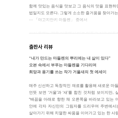
함께 맛있는 음식을 맛보고 그 음식의 맛을 표현하면
법일지도 모른다. 그렇게 소소한 즐거움을 찾아가는
--- 「야고지안키 마들렌」 중에서
사실 올해는 팥을 이용해서 따로 만들고 싶은 마들렌
든 순간을 이겨내고 또 한 걸음 나아갈 수 있게 스
출판사 리뷰
--- 「팥빙수 마들렌」 중에서
“내가 만드는 마들렌의 뿌리에는 내 삶이 있다”
미리 틀을 정해놓으면 결국 그 제약을 넘어설 수 
오븐 속에서 부푸는 마들렌을 기다리며
한계가 없는 건 사람일지도 모른다. 태어날 때부터 
희망과 용기를 쓰는 작가 거울새의 첫 에세이
레짐작으로 자신의 한계를 단정 짓지 말고 앞으로 
보면 결국 우리는 스스로를 넘어설 수 있을 것이다.
매주 신선하고 독창적인 재료를 활용해 새로운 마들렌
--- 「간장 캐러멜 초당옥수수 마들렌」 중에서
언뜻 보면 ‘거울’과 ‘새’를 합친 것처럼 보이지만, 
“배꼽을 아래로 향한 채 오른쪽을 바라보고 있는 
질병은 이토록 사람을 죄스럽게 만든다. 병이 든 사
안에 각자 자신만의 그림자를 드리우며 주변에서는
쯤 있다는 걸 구태여 따질 이유도 방법도 없는 일이
살아가기 위해 치열한 싸움을 이어가고 있는 한 사람
을 때 어머니는 스스로 죄인이 되었고, 어머니가 아