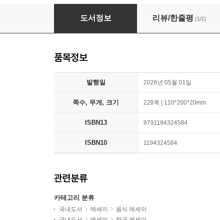
오늘도, 마들렌
도서정보
리뷰/한줄평
(1/1)
품목정보
발행일
2026년 05월 01일
쪽수, 무게, 크기
228쪽 | 110*200*20mm
ISBN13
9791194324584
ISBN10
1194324584
관련분류
카테고리 분류
국내도서
에세이
음식 에세이
국내도서
에세이
한국 에세이