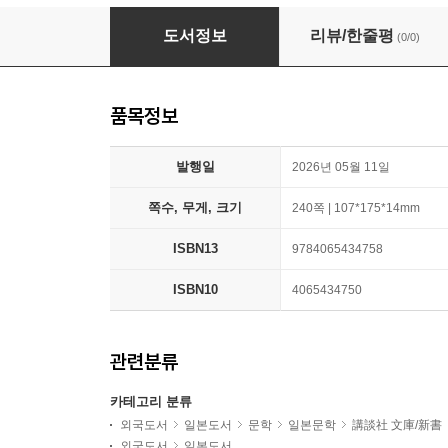
フリ-スク-ルという選擇
도서정보
리뷰/한줄평
(0/0)
품목정보
발행일
2026년 05월 11일
쪽수, 무게, 크기
240쪽 | 107*175*14mm
ISBN13
9784065434758
ISBN10
4065434750
관련분류
카테고리 분류
외국도서
일본도서
문학
일본문학
講談社 文庫/新書
외국도서
일본도서