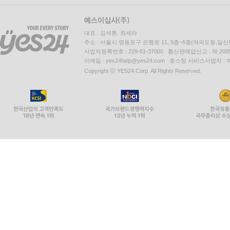
대표 : 김석환, 최세라
주소 : 서울시 영등포구 은행로 11, 5층~6층(여의도동,일신
사업자등록번호 : 229-81-37000 통신판매업신고 : 제 200
이메일 : yes24help@yes24.com 호스팅 서비스사업자 :
Copyright ⓒ YES24 Corp. All Rights Reserved.