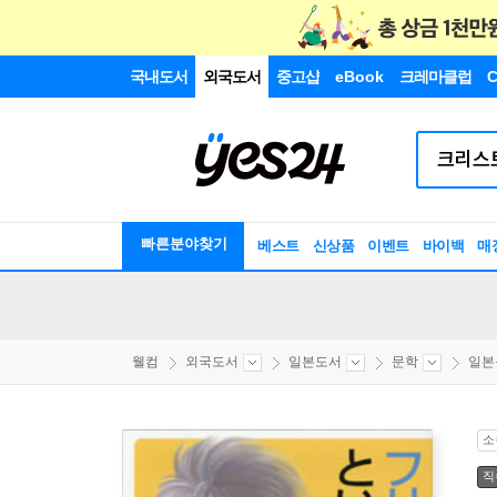
국내도서
외국도서
중고샵
eBook
크레마클럽
C
빠른분야찾기
베스트
신상품
이벤트
바이백
매
웰컴
외국도서
일본도서
문학
일본
소
직