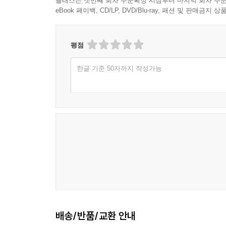
클래스는 첫번째 회차 주문확정 시점부터 마지막 회차 주문
eBook 페이백, CD/LP, DVD/Blu-ray, 패션 및 판매금
평점
한글 기준 50자까지 작성가능
배송/반품/교환 안내