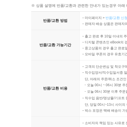
※ 상품 설명에 반품/교환과 관련한 안내가 있는경우 아래 
마이페이지 >
반품/교환 신청
반품/교환 방법
판매자 배송 상품은 판매자와
출고 완료 후 10일 이내의 
디지털 콘텐츠인 eBook의 
반품/교환 가능기간
중고상품의 경우 출고 완료일
모바일 쿠폰의 경우 유효기간(
고객의 단순변심 및 착오구
직수입양서/직수입일서중 일
단, 아래의 주문/취소 조건인
오늘 00시 ~ 06시 30분 
반품/교환 비용
오늘 06시 30분 이후 주문
직수입 음반/영상물/기프트 
단, 당일 00시~13시 사이
박스 포장은 택배 배송이 가
소비자의 책임 있는 사유로 