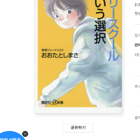
お
첫
정
판
Y
추
결
공유하기