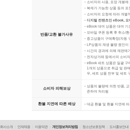
소비자의 사용, 포장 개봉에 
복제가 가능한 상품 등의 포장을 
소비자의 요청에 따라 개별
디지털 컨텐츠인 eBook, 
eBook 대여 상품은 대여 기
모바일 쿠폰 등록 후 취소/환
반품/교환 불가사유
중고상품이 구매확정(자동 
LP상품의 재생 불량 원인이 기
시간의 경과에 의해 재판매가
전자상거래 등에서의 소비자
eBook 세트 상품은 일괄 
1개의 상품으로 취급 및 판매
우, 세트 상품 전부 및 세트
상품의 불량에 의한 반품, 교
소비자 피해보상
준하여 처리됨
환불 지연에 따른 배상
대금 환불 및 환불 지연에 
회사소개
인재채용
이용약관
개인정보처리방침
청소년보호정책
도서홍보안내