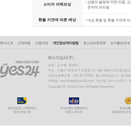
상품의 불량에 의한 반품, 교
소비자 피해보상
준하여 처리됨
환불 지연에 따른 배상
대금 환불 및 환불 지연에 
회사소개
인재채용
이용약관
개인정보처리방침
청소년보호정책
도서홍보안내
대표 : 김석환, 최세라
주소 : 서울시 영등포구 은행로 11, 5층~6층(여의도동,일신
사업자등록번호 : 229-81-37000 통신판매업신고 : 제 200
이메일 : yes24help@yes24.com 호스팅 서비스사업자 :
Copyright ⓒ YES24 Corp. All Rights Reserved.