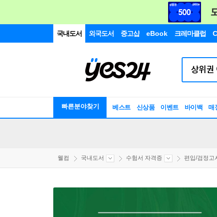
국내도서
외국도서
중고샵
eBook
크레마클럽
C
빠른분야찾기
베스트
신상품
이벤트
바이백
매
웰컴
국내도서
수험서 자격증
편입/검정고시/