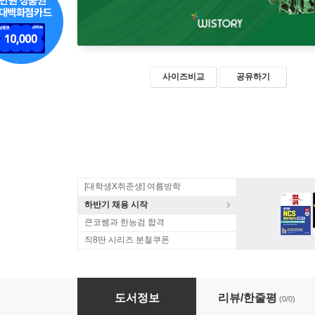
사이즈비교
공유하기
[대학생X취준생] 여름방학
하반기 채용 시작
큰코쌤과 한능검 합격
직8딴 시리즈 분철쿠폰
한창민의 떠먹여주는 물리 3
도서정보
리뷰/한줄평
(0/0)