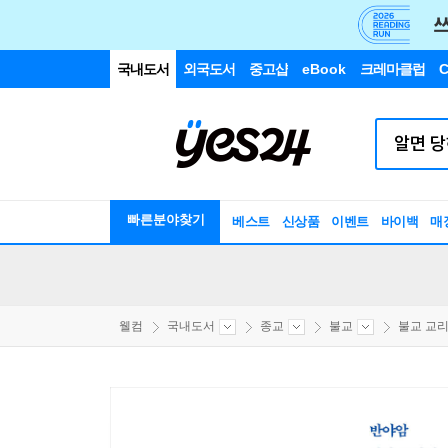
국내도서
외국도서
중고샵
eBook
크레마클럽
C
빠른분야찾기
베스트
신상품
이벤트
바이백
매
웰컴
국내도서
종교
불교
불교 교리/