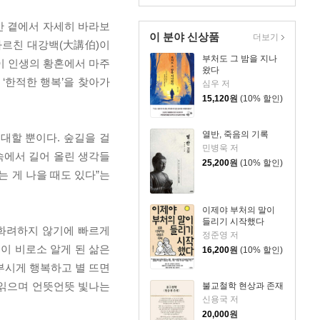
간 곁에서 자세히 바라보
이 분야 신상품
더보기
가르친 대강백(大講伯)이
부처도 그 밤을 지나
이 인생의 황혼에서 마주
왔다
‘한적한 행복’을 찾아가
심우 저
15,120
원
(10% 할인)
열반, 죽음의 기록
대할 뿐이다. 숲길을 걸
민병욱 저
속에서 길어 올린 생각들
25,200
원
(10% 할인)
는 게 나을 때도 있다”는
이제야 부처의 말이
들리기 시작했다
 화려하지 않기에 빠르게
정준영 저
이 비로소 알게 된 삶은
16,200
원
(10% 할인)
부시게 행복하고 별 뜨면
 읽으며 언뜻언뜻 빛나는
불교철학 현상과 존재
신용국 저
20,000
원