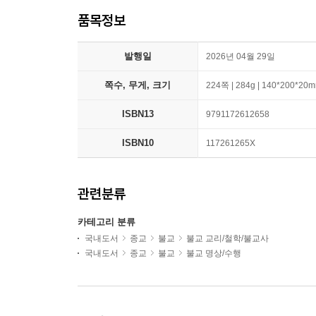
품목정보
발행일
2026년 04월 29일
쪽수, 무게, 크기
224쪽 | 284g | 140*200*20
ISBN13
9791172612658
ISBN10
117261265X
관련분류
카테고리 분류
국내도서
종교
불교
불교 교리/철학/불교사
국내도서
종교
불교
불교 명상/수행