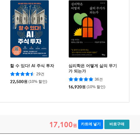
할 수 있다! AI 주식 투자
심리학은 어떻게 삶의 무기
가 되는가
29건
36건
22,500
원
(10% 할인)
16,920
원
(10% 할인)
17,100
카트에 넣기
바로구매
원