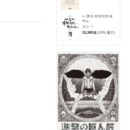
니 혼자 부처되면 뭐
하노
월암 저
15,300
원
(10% 할인)