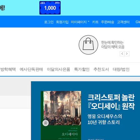
로그인
회원가입
마이페이지
카트
주문/배송
고객센터
Gl
름방학혜택
예사단독판매
이달의사은품
특가할인
추천도서
대량/법인