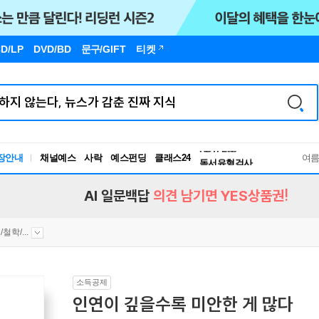
D/LP
DVD/BD
문구
/GIFT
티켓
장안내
채널예스
사락
예스펀딩
클래스24
독서유형검사
여
RBTI Lab
독서유형검사
AI 일문백답
의견 남기면 YES상품권!
철학/...
소득공제
인연이 깊을수록 미안한 게 많다