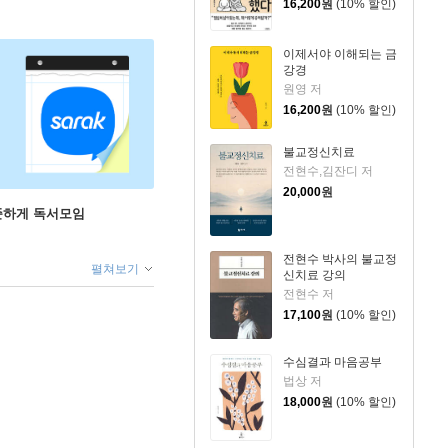
16,200
원
(10% 할인)
이제서야 이해되는 금
강경
원영 저
16,200
원
(10% 할인)
불교정신치료
전현수,김잔디 저
20,000
원
꾸준하게 독서모임
전현수 박사의 불교정
펼쳐보기
신치료 강의
전현수 저
17,100
원
(10% 할인)
수심결과 마음공부
법상 저
18,000
원
(10% 할인)