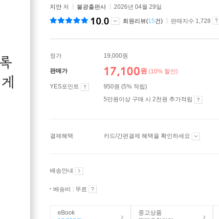
지안
저
불광출판사
2026년 04월 29일
10.0
회원리뷰(
15
건)
판매지수 1,728
정가
19,000원
17,100
원
판매가
(10% 할인)
YES포인트
950원 (5% 적립)
5만원이상 구매 시 2천원 추가적립
결제혜택
카드/간편결제 혜택을 확인하세요
배송안내
배송비 : 무료
eBook
중고상품