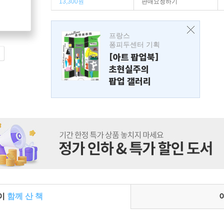
13,300원
판매요청하기
프랑스
퐁피두센터 기획
[아트 팝업북]
초현실주의
팝업 갤러리
들이
함께 산 책