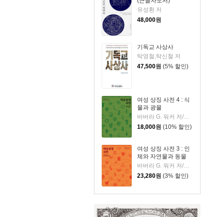
(큰글자도서)
유성환 저
48,000
원
기독교 사상사
탁영철,탁신철 저
47,500
원
(5% 할인)
여성 상징 사전 4 : 식
물과 광물
바버라 G. 워커 저/여성 상징 번역 모임 역
18,000
원
(10% 할인)
여성 상징 사전 3 : 인
체와 자연물과 동물
바버라 G. 워커 저/여성 상징 번역 모임 역
23,280
원
(3% 할인)