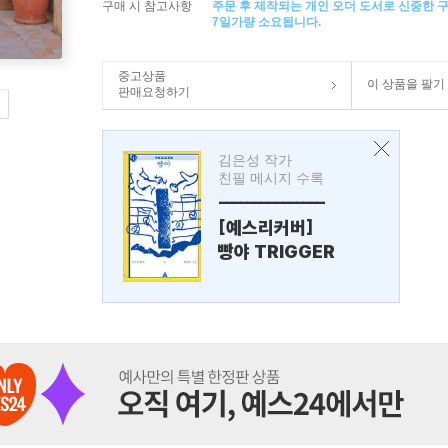
구매 시 참고사항
주문 후 제작되는 개인 오더 도서로 신중한 
7일가량 소요됩니다.
중고상품
이 상품을 팔기
판매요청하기
김은성 작가
친필 메시지 수록
---------------
[예스리커버]
빵야 TRIGGER