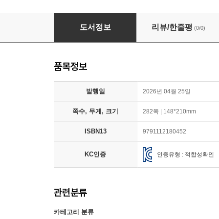
하나님 나라 부모되기
도서정보
리뷰/한줄평
(0/0)
품목정보
발행일
2026년 04월 25일
쪽수, 무게, 크기
282쪽 | 148*210mm
ISBN13
9791112180452
KC인증
인증유형 : 적합성확인
관련분류
카테고리 분류