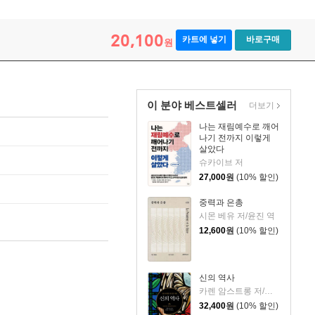
20,100
카트에 넣기
바로구매
원
이 분야 베스트셀러
더보기
나는 재림예수로 깨어
나기 전까지 이렇게
살았다
슈카이브 저
27,000
원
(10% 할인)
중력과 은총
시몬 베유 저/윤진 역
12,600
원
(10% 할인)
신의 역사
카렌 암스트롱 저/배국원,유지황 공역
32,400
원
(10% 할인)