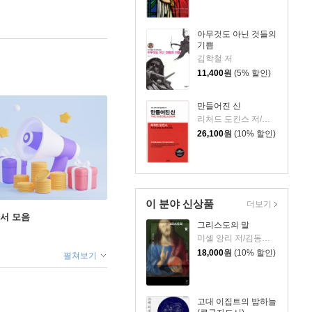
아무것도 아닌 것들의
기쁨
김학철 저
11,400
원
(5% 할인)
만들어진 신
리처드 도킨스 저/이한음 역
26,100
원
(10% 할인)
이 분야 신상품
더보기
도서 모음
그리스도의 말
미셸 앙리 저/김동규 역
18,000
원
(10% 할인)
펼쳐보기
고대 이집트의 밤하늘