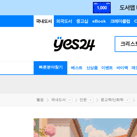
국내도서
외국도서
중고샵
eBook
크레마클럽
C
빠른분야찾기
베스트
신상품
이벤트
바이백
매
웰컴
국내도서
인문
종교학/신화학