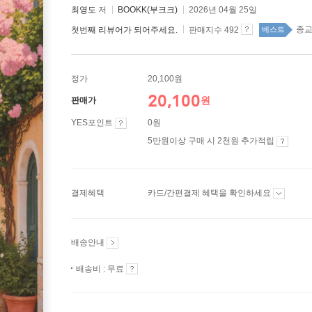
최영도
저
BOOKK(부크크)
2026년 04월 25일
종교
첫번째 리뷰어가 되어주세요.
판매지수 492
베스트
정가
20,100원
20,100
원
판매가
YES포인트
0원
5만원이상 구매 시 2천원 추가적립
결제혜택
카드/간편결제 혜택을 확인하세요
배송안내
배송비 : 무료