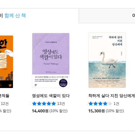
들이
함께 산 책
흔적들
영성에도 색깔이 있다
착하게 살다 지친 당신에게
12건
13건
1건
% 할인)
14,400
원
(10% 할인)
15,300
원
(10% 할인)