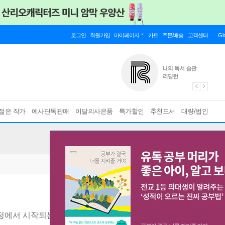
로그인
회원가입
마이페이지
카트
주문/배송
고객센터
Gl
젊은 작가
예사단독판매
이달의사은품
특가할인
추천도서
대량/법인
가정에서 시작되는 통치
[ POD도서 ]