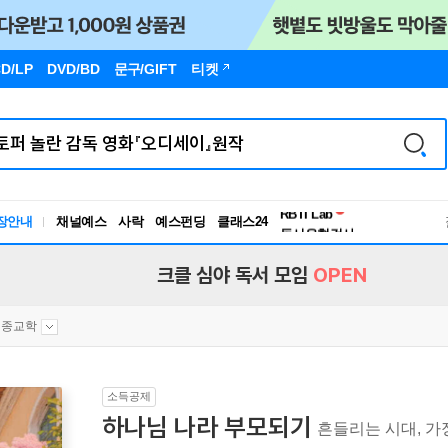
D/LP
DVD/BD
문구
/GIFT
티켓
독서유형검사
RBTI Lab
장안내
채널예스
사락
예스펀딩
클래스24
독서유형검사
크클 심야 독서 모임
OPEN
종교학
소득공제
하나님 나라 부모되기
흔들리는 시대, 