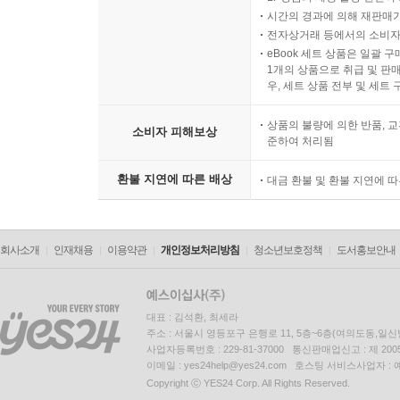
시간의 경과에 의해 재판매가
전자상거래 등에서의 소비자
eBook 세트 상품은 일괄 
1개의 상품으로 취급 및 판매
우, 세트 상품 전부 및 세트
상품의 불량에 의한 반품, 교
소비자 피해보상
준하여 처리됨
환불 지연에 따른 배상
대금 환불 및 환불 지연에 
회사소개
인재채용
이용약관
개인정보처리방침
청소년보호정책
도서홍보안내
대표 : 김석환, 최세라
주소 : 서울시 영등포구 은행로 11, 5층~6층(여의도동,일신
사업자등록번호 : 229-81-37000 통신판매업신고 : 제 200
이메일 : yes24help@yes24.com 호스팅 서비스사업자 :
Copyright ⓒ YES24 Corp. All Rights Reserved.