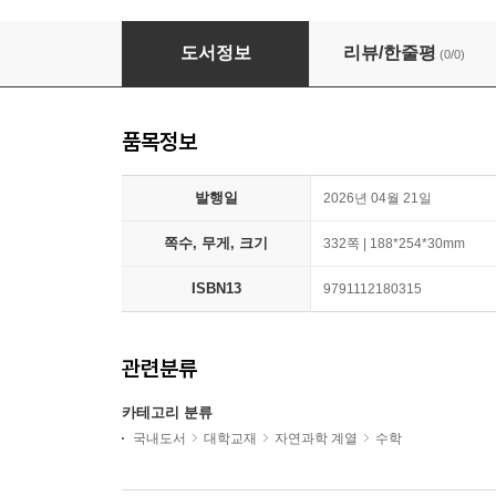
MfPL 선형대수학 (흑백)
도서정보
리뷰/한줄평
(0/0)
품목정보
발행일
2026년 04월 21일
쪽수, 무게, 크기
332쪽 | 188*254*30mm
ISBN13
9791112180315
관련분류
카테고리 분류
국내도서
대학교재
자연과학 계열
수학