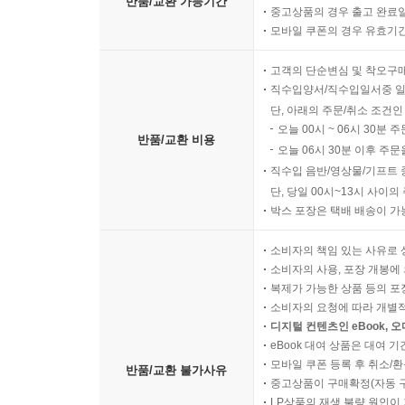
반품/교환 가능기간
중고상품의 경우 출고 완료일
모바일 쿠폰의 경우 유효기간(
고객의 단순변심 및 착오구
직수입양서/직수입일서중 일
단, 아래의 주문/취소 조건인
오늘 00시 ~ 06시 30분 
반품/교환 비용
오늘 06시 30분 이후 주문
직수입 음반/영상물/기프트 
단, 당일 00시~13시 사이
박스 포장은 택배 배송이 가
소비자의 책임 있는 사유로 
소비자의 사용, 포장 개봉에 
복제가 가능한 상품 등의 포장을 
소비자의 요청에 따라 개별
디지털 컨텐츠인 eBook, 
eBook 대여 상품은 대여 기
모바일 쿠폰 등록 후 취소/환
반품/교환 불가사유
중고상품이 구매확정(자동 
LP상품의 재생 불량 원인이 기