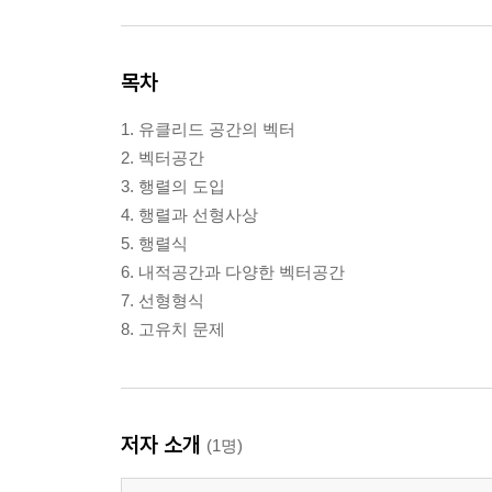
목차
1. 유클리드 공간의 벡터
2. 벡터공간
3. 행렬의 도입
4. 행렬과 선형사상
5. 행렬식
6. 내적공간과 다양한 벡터공간
7. 선형형식
8. 고유치 문제
저자 소개
(1명)