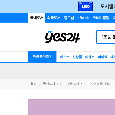
국내도서
외국도서
중고샵
eBook
크레마클럽
C
빠른분야찾기
베스트
신상품
이벤트
바이백
매
웰컴
국내도서
대학교재
자연과학 계열