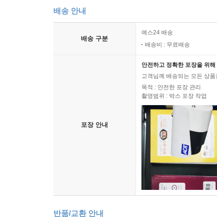
<저마다의 숲을 걷는다는 것> 217
배송 안내
Artists 9 colors 220
예스24 배송
배송 구분
배송비 : 무료배송
안전하고 정확한 포장을 위해 
고객님께 배송되는 모든 상품을
목적 : 안전한 포장 관리
촬영범위 : 박스 포장 작업
포장 안내
반품/교환 안내