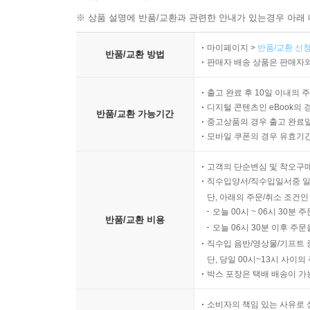
※ 상품 설명에 반품/교환과 관련한 안내가 있는경우 아래 
마이페이지 >
반품/교환 신청
반품/교환 방법
판매자 배송 상품은 판매자와
출고 완료 후 10일 이내의 
디지털 콘텐츠인 eBook의 
반품/교환 가능기간
중고상품의 경우 출고 완료일
모바일 쿠폰의 경우 유효기간(
고객의 단순변심 및 착오구
직수입양서/직수입일서중 일
단, 아래의 주문/취소 조건인
오늘 00시 ~ 06시 30분 
반품/교환 비용
오늘 06시 30분 이후 주문
직수입 음반/영상물/기프트 
단, 당일 00시~13시 사이
박스 포장은 택배 배송이 가
소비자의 책임 있는 사유로 