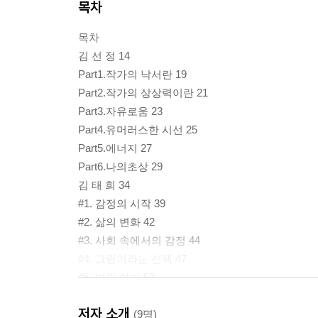
목차
목차
김 선 정 14
Part1.작가의 낙서란 19
Part2.작가의 상상력이란 21
Part3.자유로움 23
Part4.유머러스한 시선 25
Part5.에너지 27
Part6.나의초상 29
김 태 희 34
#1. 감정의 시작 39
#2. 삶의 변화 42
#3. 사회 속에서의 감정 44
#4. 그림이라는 선택 47
#5. 별의 아이 50
#6. 내가 그리고 싶은 것 53
저자 소개
안 세 희 (Alice) 56
(9명)