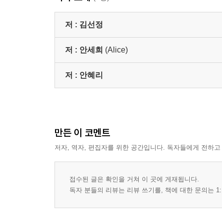
어둠이 깊어질수록 62
작업을 하는 시간은 64
저 :
김선정
<매일의 삶이 얼마나 소중한지> 66
<내 마음이 요동칠 수 있는가> 68
저 :
안세희
(Alice)
<내일을 다시 살아볼 수 있겠다> 70
안 혜 리 72
저 :
안혜리
Part1. 소중한 아이들이 준 재능 78
Part 2. 응시, 강렬함 속에 아름다움 84
Part 3. 이야기를 담아내다. 87
Part 4. 달에 담은 희망과 꿈 90
만든 이 코멘트
Part 5. 실존하는 생명을 담는 일과 나눔 93
저자, 역자, 편집자를 위한 공간입니다. 독자들에게 전하고
윤 선 희 96
투명을 그리다. 102
어른이 된 우리에게 건네는 사탕 하나 108
접수된 글은 확인을 거쳐 이 곳에 게재됩니다.
밤이 피어낸 계절 110
독자 분들의 리뷰는 리뷰 쓰기를, 책에 대한 문의는 1:
36개 기억의 파편 114
겹쳐 피는 시간 116