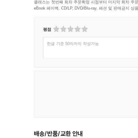
클래스는 첫번째 회차 주문확정 시점부터 마지막 회차 주문
임 정 희 168
eBook 페이백, CD/LP, DVD/Blu-ray, 패션 및 판매금
Page1 173
Page2 175
Page3 178
평점
Page4 180
Page5 183
한글 기준 50자까지 작성가능
Page6 186
Page7 188
Page8 190
Page9 192
Page10 194
전 효 진 (그리미) 198
그리미, 그림 그리는 맘 203
<두 세계를 품는다는 것> 205
<낯선 곳에서도 나답게> 208
<낯선 바다를 건너는 시간> 211
<어디에 서 있든, 자기 빛으로 살아간다는 것> 214
배송/반품/교환 안내