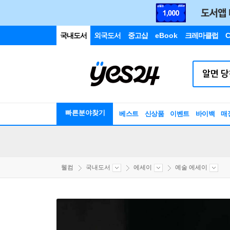
국내도서
외국도서
중고샵
eBook
크레마클럽
C
빠른분야찾기
베스트
신상품
이벤트
바이백
매
웰컴
국내도서
에세이
예술 에세이