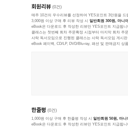
이 만 재(leepro 2%) 118
회원리뷰
(0건)
1. 형의 영향으로 시작된 그림 123
매주 10건의 우수리뷰를 선정하여 YES포인트 3만원을 드
2. 화실과 어린 시절 미술대회 125
3,000원 이상 구매 후 리뷰 작성 시
일반회원 300원, 마니아
3. 중학교, 처음 큰 그림을 그리다 126
eBook은 다운로드 후 작성한 리뷰만 YES포인트 지급됩니
클래스는 첫번째 회차 주문확정 시점부터 마지막 회차 주문
4. 사춘기의 방황, 그리고 풀무농고 128
사락 독서모임으로 진행된 클래스는 사락 독서모임 게시판
5. 서울, 애니메이터로 살던 시간 129
eBook 페이백, CD/LP, DVD/Blu-ray, 패션 및 판매금
6. 우연히 시작된 벽화 130
7. 다시 시골로 132
8. 그림을 가르치는 삶 133
9. 아이들과 함께 그린 벽화 135
10. 그리고 지금 137
이 진 숙 140
블루밍(Blooming) 146
천천히, 함께 151
맨발로 시작한 정원 155
한줄평
(0건)
가장 나다운 시간 158
1,000원 이상 구매 후 한줄평 작성 시
일반회원 50원, 마니
내가 바라는 것 164
eBook은 다운로드 후 작성한 리뷰만 YES포인트 지급됩니