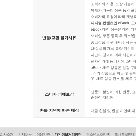
소비자의 사용, 포장 개봉에 
복제가 가능한 상품 등의 포장을 
소비자의 요청에 따라 개별
디지털 컨텐츠인 eBook, 
eBook 대여 상품은 대여 기
모바일 쿠폰 등록 후 취소/환
반품/교환 불가사유
중고상품이 구매확정(자동 
LP상품의 재생 불량 원인이 기
시간의 경과에 의해 재판매가
전자상거래 등에서의 소비자
eBook 세트 상품은 일괄 
1개의 상품으로 취급 및 판매
우, 세트 상품 전부 및 세트
상품의 불량에 의한 반품, 교
소비자 피해보상
준하여 처리됨
환불 지연에 따른 배상
대금 환불 및 환불 지연에 
회사소개
인재채용
이용약관
개인정보처리방침
청소년보호정책
도서홍보안내