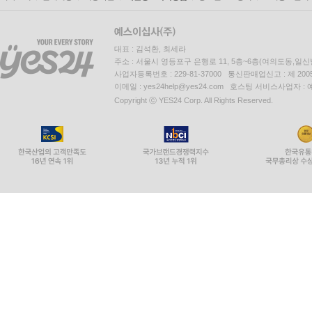
대표 : 김석환, 최세라
주소 : 서울시 영등포구 은행로 11, 5층~6층(여의도동,일신
사업자등록번호 : 229-81-37000 통신판매업신고 : 제 200
이메일 : yes24help@yes24.com 호스팅 서비스사업자 :
Copyright ⓒ YES24 Corp. All Rights Reserved.