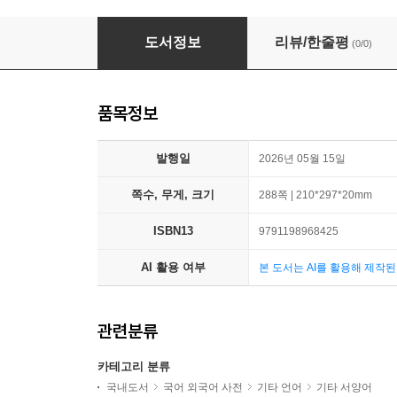
히브리어 기본동사 142
도서정보
리뷰/한줄평
(0/0)
품목정보
발행일
2026년 05월 15일
쪽수, 무게, 크기
288쪽 | 210*297*20mm
ISBN13
9791198968425
AI 활용 여부
본 도서는 AI를 활용해 제작
관련분류
카테고리 분류
국내도서
국어 외국어 사전
기타 언어
기타 서양어