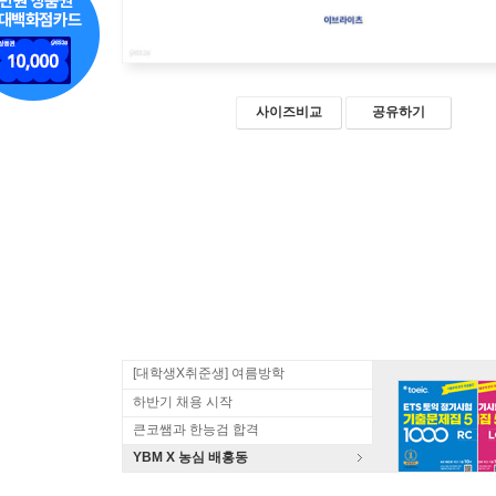
사이즈비교
공유하기
[대학생X취준생] 여름방학
하반기 채용 시작
큰코쌤과 한능검 합격
YBM X 농심 배홍동