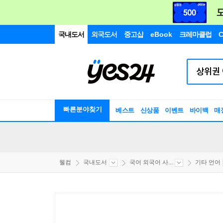
국내도서
외국도서
중고샵
eBook
크레마클럽
C
빠른분야찾기
베스트
신상품
이벤트
바이백
매
웰컴
국내도서
국어 외국어 사...
기타 언어