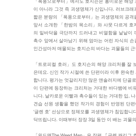
「폭풍으로부터」에서도 호지슨은 흥미로운 해양 크
이 아니라 그것 즉 괴생명체가 신입니다. 러브크래
짧은 분량의 「폭풍으로부터」는 괴생명체의 공격을
앞서 소개한 「한밤의 목소리」와 사뭇 다르게 호
의 밑바닥을 극단까지 드러내고 비열함을 낱낱이 
촉수 앞에서 살아남기 위해 엄마는 어린 자식의 손
인간성마저 매몰되는 호지슨의 바다는 괴물들의 근
「트로피컬 호러」도 호지슨의 해양 크리처를 잘 보
은데요. 신인 작가 시절에 쓴 단편이라 이후 완숙한
합니다. 평가는 엇갈리지만 많은 앤솔러지에 단골로
이 단편에 등장하는 크리처는 거대한 바다뱀에 비유
니다. 날카로운 이빨과 촉수들이 있는 거대한 입, 
견습 선원 생활을 했던 작가의 경험이 반영된 단편
‘글렌 호’ 선상으로 정체모를 괴생명체가 침입합니다
닥뜨립니다. 이때부터 장장 3일 동안 이 배는 괴물
「위드맨The Weed Men」은 장편 『글렌 캐리