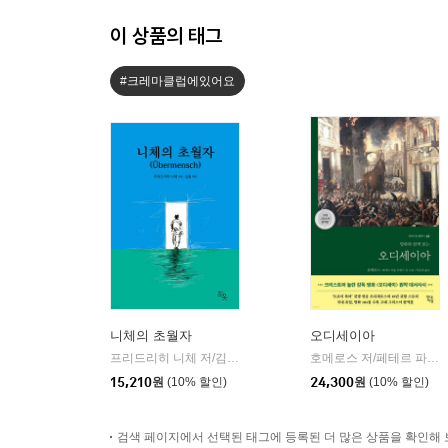
이 상품의 태그
#크레마클럽에있어요
니체의 초월자
오디세이아
프리드리히 니체 저/김철 편역
히읏
호메로스 저/페테르 파울 루벤스 그림/박문재 역
|
15,210
원
(10% 할인)
24,300
원
(10% 할인)
검색 페이지에서 선택된 태그에 등록된 더 많은 상품을 확인해 