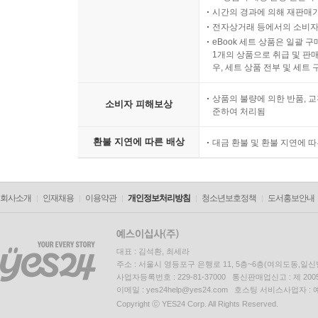
시간의 경과에 의해 재판매가
전자상거래 등에서의 소비자
eBook 세트 상품은 일괄 
1개의 상품으로 취급 및 판매
우, 세트 상품 전부 및 세트
상품의 불량에 의한 반품, 교
소비자 피해보상
준하여 처리됨
환불 지연에 따른 배상
대금 환불 및 환불 지연에 
회사소개
인재채용
이용약관
개인정보처리방침
청소년보호정책
도서홍보안내
대표 : 김석환, 최세라
주소 : 서울시 영등포구 은행로 11, 5층~6층(여의도동,일신
사업자등록번호 : 229-81-37000 통신판매업신고 : 제 200
이메일 : yes24help@yes24.com 호스팅 서비스사업자 :
Copyright ⓒ YES24 Corp. All Rights Reserved.