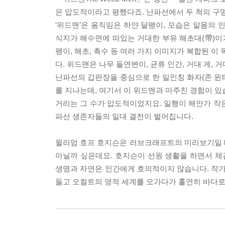
은 압도적이라고 평했다죠. 난파선에서 두 척의 구
‘위드맨’은 움직임은 하얀 달팽이, 모습은 알몸의 
식지가 해수면에 떠있는 거대한 부유 해초대(帶)이기
팽이, 해초, 촉수 등 여러 가지 이미지가 복합된 
다. 위드맨은 나무 돌연변이, 균류 인간, 거대 게,
난파선의 갑판장을 중심으로 한 일인칭 화자(존 윈터스
를 지나는데, 여기서 이 위드맨과 마주친 경험이 있
거리는 그 수가 압도적이었지요. 일행이 해안가 작
파선 생존자들의 일대 결전이 벌어집니다.
윌리엄 호프 호지슨은 러브크래프트의 미리보기일 
아닐까 싶은데요. 호지슨이 선원 생활을 하면서 체
생명과 자연은 인간에게 호의적이지 않습니다. 작가
들고 오컬트의 영적 세계를 오가다가 홀연히 바다로