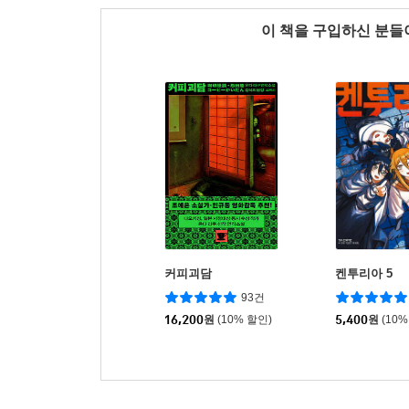
이 책을 구입하신 분
커피괴담
켄투리아 5
93건
16,200
원
(10% 할인)
5,400
원
(10%