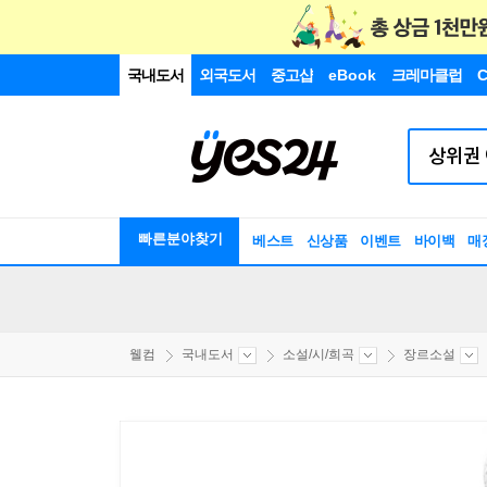
국내도서
외국도서
중고샵
eBook
크레마클럽
C
빠른분야찾기
베스트
신상품
이벤트
바이백
매
웰컴
국내도서
소설/시/희곡
장르소설