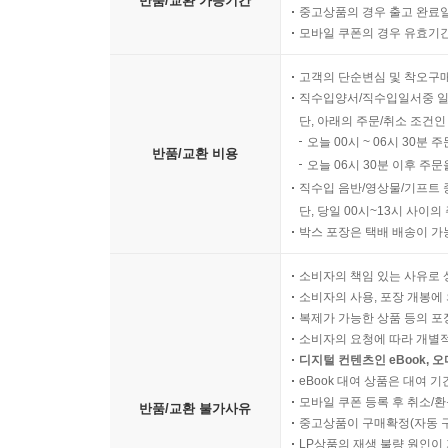
반품/교환 가능기간
중고상품의 경우 출고 완료일
모바일 쿠폰의 경우 유효기간(
고객의 단순변심 및 착오구
직수입양서/직수입일서중 일
단, 아래의 주문/취소 조건인
오늘 00시 ~ 06시 30분 
반품/교환 비용
오늘 06시 30분 이후 주문
직수입 음반/영상물/기프트 
단, 당일 00시~13시 사이
박스 포장은 택배 배송이 가
소비자의 책임 있는 사유로 
소비자의 사용, 포장 개봉에 
복제가 가능한 상품 등의 포장을 
소비자의 요청에 따라 개별
디지털 컨텐츠인 eBook, 
eBook 대여 상품은 대여 기
모바일 쿠폰 등록 후 취소/환
반품/교환 불가사유
중고상품이 구매확정(자동 
LP상품의 재생 불량 원인이 기