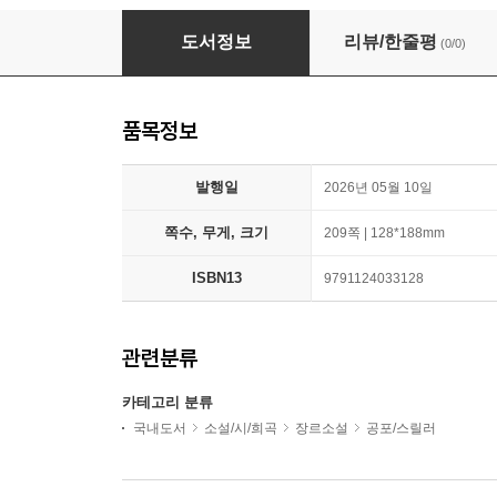
호지슨 코스믹 호러 단편선
도서정보
리뷰/한줄평
(0/0)
품목정보
발행일
2026년 05월 10일
쪽수, 무게, 크기
209쪽 | 128*188mm
ISBN13
9791124033128
관련분류
카테고리 분류
국내도서
소설/시/희곡
장르소설
공포/스릴러