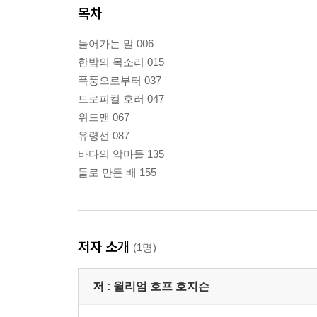
목차
들어가는 말 006
한밤의 목소리 015
폭풍으로부터 037
트로피컬 호러 047
위드맨 067
유령선 087
바다의 악마들 135
돌로 만든 배 155
저자 소개
(1명)
저 :
윌리엄 호프 호지슨