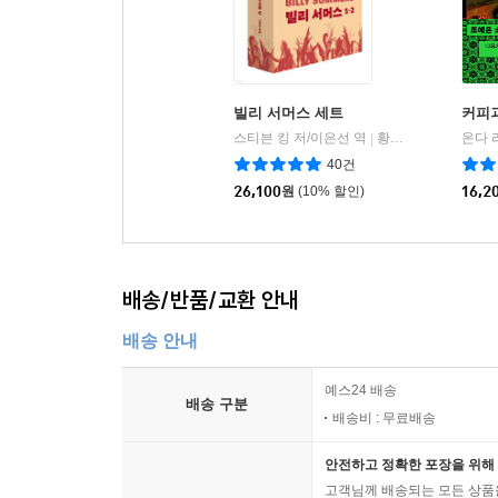
빌리 서머스 세트
커피
스티븐 킹 저/이은선 역
황금가지
온다 
|
40건
26,100
원
(10% 할인)
16,2
배송/반품/교환 안내
배송 안내
예스24 배송
배송 구분
배송비 : 무료배송
안전하고 정확한 포장을 위해 
고객님께 배송되는 모든 상품을