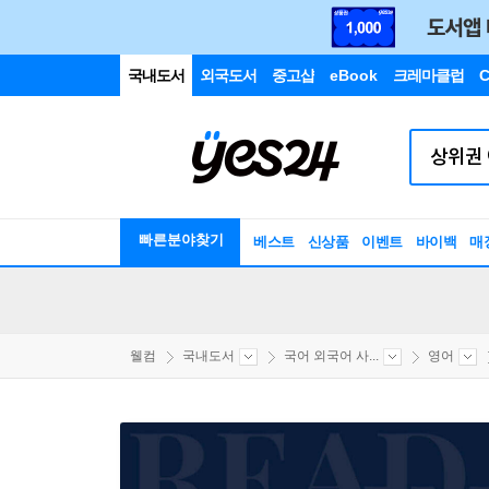
국내도서
외국도서
중고샵
eBook
크레마클럽
C
빠른분야찾기
베스트
신상품
이벤트
바이백
매
웰컴
국내도서
국어 외국어 사...
영어