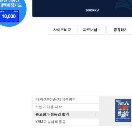
사이즈비교
파트너샵
공유하기
[대학생X취준생] 여름방학
하반기 채용 시작
큰코쌤과 한능검 합격
YBM X 농심 배홍동