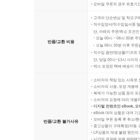
모바일 쿠폰의 경우 유효기간(
고객의 단순변심 및 착오구
직수입양서/직수입일서중 일
단, 아래의 주문/취소 조건인
오늘 00시 ~ 06시 30분 
반품/교환 비용
오늘 06시 30분 이후 주문
직수입 음반/영상물/기프트 
단, 당일 00시~13시 사이
박스 포장은 택배 배송이 가
소비자의 책임 있는 사유로 
소비자의 사용, 포장 개봉에 
복제가 가능한 상품 등의 포장을 
소비자의 요청에 따라 개별
디지털 컨텐츠인 eBook, 
eBook 대여 상품은 대여 기
모바일 쿠폰 등록 후 취소/환
반품/교환 불가사유
중고상품이 구매확정(자동 
LP상품의 재생 불량 원인이 기
시간의 경과에 의해 재판매가