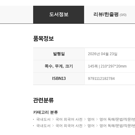
Reading Essays
도서정보
리뷰/한줄평
(0/0)
품목정보
발행일
2026년 04월 23일
쪽수, 무게, 크기
145쪽 | 210*297*20mm
ISBN13
9791112182784
관련분류
카테고리 분류
국내도서
국어 외국어 사전
영어
영어 독해/문법/작문/
국내도서
국어 외국어 사전
영어
영어 독해/문법/작문/