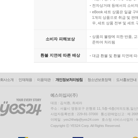
전자상거래 등에서의 소비자
eBook 세트 상품은 일괄 
1개의 상품으로 취급 및 판매
우, 세트 상품 전부 및 세트
상품의 불량에 의한 반품, 교
소비자 피해보상
준하여 처리됨
환불 지연에 따른 배상
대금 환불 및 환불 지연에 
회사소개
인재채용
이용약관
개인정보처리방침
청소년보호정책
도서홍보안내
대표 : 김석환, 최세라
주소 : 서울시 영등포구 은행로 11, 5층~6층(여의도동,일신
사업자등록번호 : 229-81-37000 통신판매업신고 : 제 200
이메일 : yes24help@yes24.com 호스팅 서비스사업자 :
Copyright ⓒ YES24 Corp. All Rights Reserved.