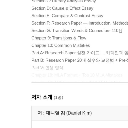
Section C: Literary Analysis Essay
Section D: Cause & Effect Essay
Section E: Compare & Contrast Essay
Section F: Research Paper — Introduction, Methods
Section G: Transition Words & Connectors 110선
Chapter 9: Transitions & Flow
Chapter 10: Common Mistakes
Part A: Research Paper 실전 가이드 — 카페인
Part B: Research Paper 20대 실수와 교정법 + Pre-Su
Part V: 인용 형식
Chapter 18: MLA Format + Top 10 MLA Mistakes
Chapter 19: APA Format + Top 10 APA Mistakes
Part VI: 최종 점검
저자 소개
Chapter 20: Self-Editing Checklist
(1명)
Chapter 21: Peer Review Guide
Chapter 22: Understanding Rubrics
저 :
대니얼 김
(Daniel Kim)