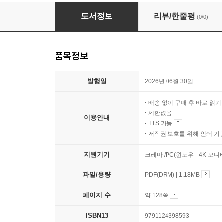
세계를 지배하는 제국의 법칙
도서정보
리뷰/한줄평
(0/0)
품목정보
발행일
2026년 06월 30일
배송 없이 구매 후 바로 읽
제한없음
이용안내
TTS 가능
저작권 보호를 위해 인쇄 기
지원기기
크레마 /PC(윈도우 - 4K 모
파일/용량
PDF(DRM) | 1.18MB
페이지 수
약 128쪽
ISBN13
9791124398593