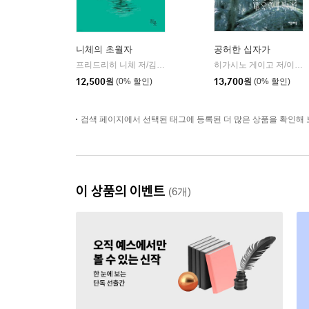
니체의 초월자
공허한 십자가
프리드리히 니체 저/김철 편역
히읏
히가시노 게이고 저/이선희 역
|
12,500
원
(0% 할인)
13,700
원
(0% 할인)
검색 페이지에서 선택된 태그에 등록된 더 많은 상품을 확인해 
이 상품의 이벤트
(6개)