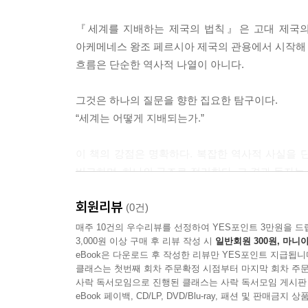
『세계를 지배하는 제국의 법칙』은 고대 제국의
아케메네스 왕조 페르시아 제국의 관용에서 시작해 로
흐름은 단순한 역사적 나열이 아니다.
그것은 하나의 질문을 향한 집요한 탐구이다.
“세계는 어떻게 지배되는가.”
이 책의 강점은 명확하다. 복잡한 역사적 사실을 단
비교하며, 하나의 구조로 정리한다. 그 결과 독자는 
인식하게 된다.
회원리뷰
(0건)
또한 이 책은 현대 세계에 대한 통찰을 제공한다. 
매주 10건의 우수리뷰를 선정하여 YES포인트 3만원을 드
3,000원 이상 구매 후 리뷰 작성 시
일반회원 300원, 마니아
새로운 질서. 이러한 분석은 독자로 하여금 오늘날
eBook은 다운로드 후 작성한 리뷰만 YES포인트 지급됩니
클래스는 첫번째 회차 주문확정 시점부터 마지막 회차 주문
이 책은 묻는다.
사락 독서모임으로 진행된 클래스는 사락 독서모임 게시판
다음 제국은 어떤 모습일 것인가.
eBook 페이백, CD/LP, DVD/Blu-ray, 패션 및 판매금