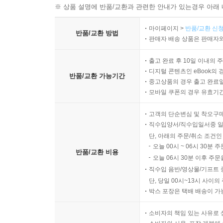
※ 상품 설명에 반품/교환과 관련한 안내가 있는경우 아래 
마이페이지 >
반품/교환 신청
반품/교환 방법
판매자 배송 상품은 판매자와
출고 완료 후 10일 이내의 
디지털 콘텐츠인 eBook의 
반품/교환 가능기간
중고상품의 경우 출고 완료일
모바일 쿠폰의 경우 유효기간(
고객의 단순변심 및 착오구
직수입양서/직수입일서중 일
단, 아래의 주문/취소 조건인
오늘 00시 ~ 06시 30분 
반품/교환 비용
오늘 06시 30분 이후 주문
직수입 음반/영상물/기프트 
단, 당일 00시~13시 사이
박스 포장은 택배 배송이 가
소비자의 책임 있는 사유로 