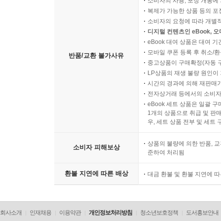
소비자의 사용, 포장 개봉에 
복제가 가능한 상품 등의 포장을 
소비자의 요청에 따라 개별
디지털 컨텐츠인 eBook, 
eBook 대여 상품은 대여 기
모바일 쿠폰 등록 후 취소/환
반품/교환 불가사유
중고상품이 구매확정(자동 
LP상품의 재생 불량 원인이 기
시간의 경과에 의해 재판매가
전자상거래 등에서의 소비자
eBook 세트 상품은 일괄 
1개의 상품으로 취급 및 판매
우, 세트 상품 전부 및 세트
상품의 불량에 의한 반품, 교
소비자 피해보상
준하여 처리됨
환불 지연에 따른 배상
대금 환불 및 환불 지연에 
회사소개
인재채용
이용약관
개인정보처리방침
청소년보호정책
도서홍보안내