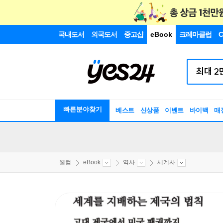
국내도서
외국도서
중고샵
eBook
크레마클럽
C
빠른분야찾기
베스트
신상품
이벤트
바이백
매
웰컴
eBook
역사
세계사