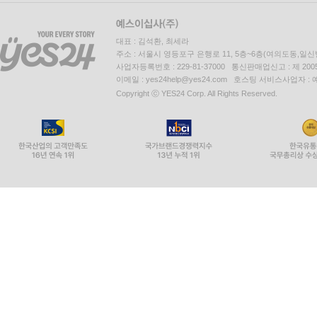
대표 : 김석환, 최세라
주소 : 서울시 영등포구 은행로 11, 5층~6층(여의도동,일신
사업자등록번호 : 229-81-37000 통신판매업신고 : 제 200
이메일 : yes24help@yes24.com 호스팅 서비스사업자 :
Copyright ⓒ YES24 Corp. All Rights Reserved.