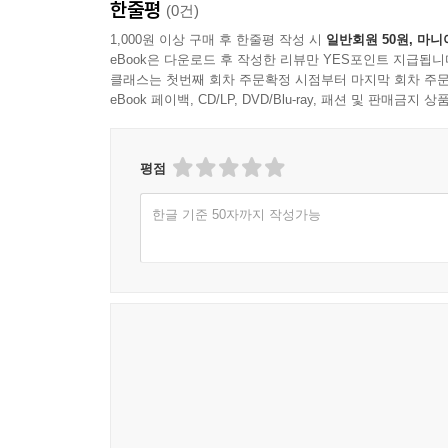
한줄평
(0건)
형성과 서술 과정에 대한 비판적 검토를 토대로, 정
국제관계 속에서의 전략적 움직임이었음을 드러낸다
1,000원 이상 구매 후 한줄평 작성 시
일반회원 50원, 마니
eBook은 다운로드 후 작성한 리뷰만 YES포인트 지급됩니
클래스는 첫번째 회차 주문확정 시점부터 마지막 회차 주문
제4부 「고구려·발해 유적 조사와 새로운 역사상」
eBook 페이백, CD/LP, DVD/Blu-ray, 패션 및 판매금
분포에 대한 분석을 통해 공간 인식과 지배 구조
제시한다.
평점
고구려.발해 연구의 새로운 출발점
한글 기준 50자까지 작성가능
본서는 지난 10년간 축적된 공동 연구의 성과를 
아닌 협력과 공유에 기반해야 하며, 단선적 해석을
확장될 경우, 고구려·발해사 연구는 기존의 국가 중
발해 연구의 최전선』은 그러한 전환의 가능성을 보