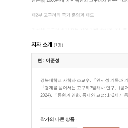
권순홍| 2000년대 이후 북한의 고구려사 연구-『조선
제2부 고구려의 국가 운영과 제도
김성현| 고구려 초기 정복 지역 지배 방식과 ‘조부통
이종록| 3세기 이전 고구려와 동부여의 관계에 대한
저자 소개
김효진| 고구려 태조왕대 대후한(對後漢) 관계의 동
(1명)
이규호| 고구려 중기 관제(官制)의 구조적 특징과 노
나유정| 「광개토왕릉비」 수묘인연호에 나타난 고구
편 :
이준성
제3부 국제 관계 속의 고구려·발해
경북대학교 사학과 조교수. 『안시성 기록과 기억』
『경계를 넘어서는 고구려?발해사 연구』(공저, 혜
張 芳| 『위서·고구려전』의 사료 출처에 관한 고찰
2024), 「동원과 연화, 통제와 교섭: 1~2세
전상우| 수대(隋代)의 외국 정보 수집과 『동번풍
馮立君| 이연(李淵)과 수당시기 동아시아 관계의 변
辛時代| 발해국 중앙사무기구에 대한 초보적 검토
작가의 다른 상품
제4부 고구려·발해 유적 조사와 새로운 역사상