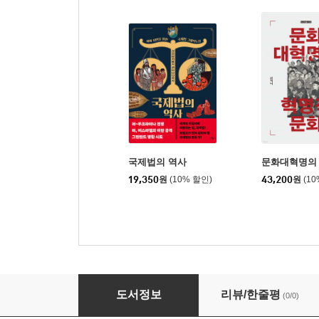
국제법의 역사
문화대혁명의
19,350
원
(10% 할인)
43,200
원
(1
고구려·발해 연구의 최전선
도서정보
리뷰/한줄평
(0/0)