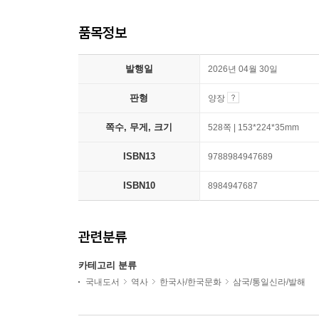
품목정보
발행일
2026년 04월 30일
판형
양장
쪽수, 무게, 크기
528쪽 | 153*224*35mm
ISBN13
9788984947689
ISBN10
8984947687
관련분류
카테고리 분류
국내도서
역사
한국사/한국문화
삼국/통일신라/발해