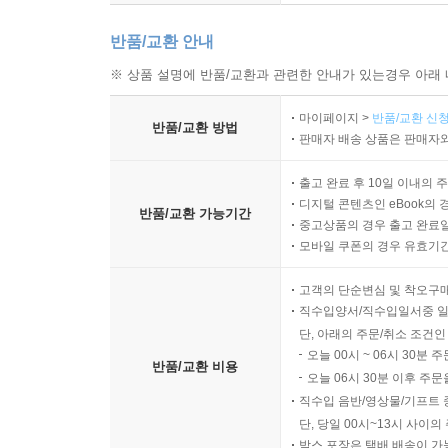
반품/교환 안내
※ 상품 설명에 반품/교환과 관련한 안내가 있는경우 아래 
마이페이지 >
반품/교환 신청
반품/교환 방법
판매자 배송 상품은 판매자와
출고 완료 후 10일 이내의 
디지털 콘텐츠인 eBook의 
반품/교환 가능기간
중고상품의 경우 출고 완료일
모바일 쿠폰의 경우 유효기간(
고객의 단순변심 및 착오구
직수입양서/직수입일서중 일
단, 아래의 주문/취소 조건인
오늘 00시 ~ 06시 30분 
반품/교환 비용
오늘 06시 30분 이후 주문
직수입 음반/영상물/기프트 
단, 당일 00시~13시 사이
박스 포장은 택배 배송이 가