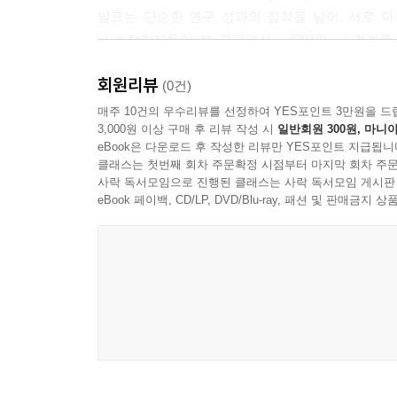
발표는 단순한 연구 성과의 집적을 넘어, 서로 다
『소장학자들이 본 고구려사』(2018), 『경계를
최전선』(2026)은 그 연속선상에서 기획된 세 
회원리뷰
연구를 정리하고 향후 연구의 방향을 제시하는 결산
(0건)
매주 10건의 우수리뷰를 선정하여 YES포인트 3만원을 드
3,000원 이상 구매 후 리뷰 작성 시
일반회원 300원, 마니아
책의 구성과 주요 내용
eBook은 다운로드 후 작성한 리뷰만 YES포인트 지급됩니
클래스는 첫번째 회차 주문확정 시점부터 마지막 회차 주문
본서는 총 4부로 구성되며, 고구려·발해 연구를 연
사락 독서모임으로 진행된 클래스는 사락 독서모임 게시판
eBook 페이백, CD/LP, DVD/Blu-ray, 패션 및 판매금
제1부 「동아시아 고구려사 연구의 성과와 전망」은 
중심 서술에서 사회구조와 제도, 대외관계로 확장되
향후 공동 연구의 필요성을 제기한다.
제2부 「고구려의 국가 운영과 제도」는 고구려의 정
체계, 주민 통합 등 구체적인 운영 방식을 검토함으
제3부 「국제관계 속의 고구려·발해」는 기존의 주