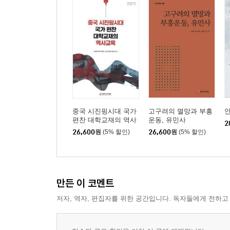
鄭京日| 최근 평양시 낙랑구역에서 이룩한 발굴 조
王天姿| 고구려 안시성 지리적 위치에 대한 새로운 
김영길| 북한 함경북도 청진시 부거리 일대 발해 고
梁會麗| 중국 길림성 지역의 발해유적
중국 시진핑시대 국가
고구려의 멸망과 부흥
안
편찬 대학교재의 역사
운동, 유민사
2
교육
26,600
원
(5% 할인)
26,600
원
(5% 할인)
만든 이 코멘트
저자, 역자, 편집자를 위한 공간입니다. 독자들에게 전하고