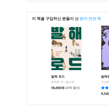
이 책을 구입하신 분들이 산
분야 연관 책
발해 로드
발해
윤재운 저
평사리
구난희
|
18,000
원
(10% 할인)
9,50