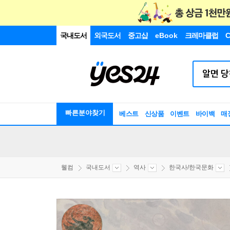
국내도서
외국도서
중고샵
eBook
크레마클럽
C
빠른분야찾기
베스트
신상품
이벤트
바이백
매
웰컴
국내도서
역사
한국사/한국문화