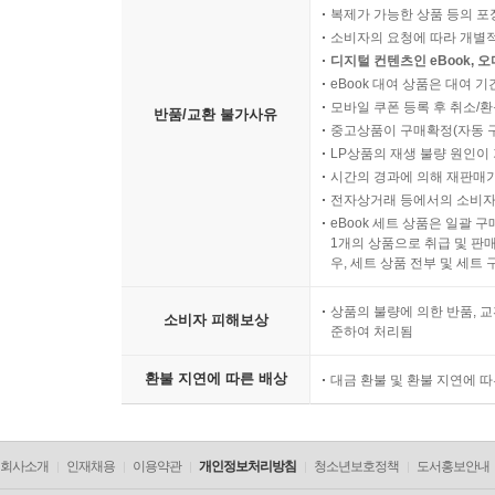
복제가 가능한 상품 등의 포장을 
소비자의 요청에 따라 개별
디지털 컨텐츠인 eBook, 
eBook 대여 상품은 대여 기
모바일 쿠폰 등록 후 취소/환
반품/교환 불가사유
중고상품이 구매확정(자동 
LP상품의 재생 불량 원인이 기
시간의 경과에 의해 재판매가
전자상거래 등에서의 소비자
eBook 세트 상품은 일괄 
1개의 상품으로 취급 및 판매
우, 세트 상품 전부 및 세트
상품의 불량에 의한 반품, 교
소비자 피해보상
준하여 처리됨
환불 지연에 따른 배상
대금 환불 및 환불 지연에 
회사소개
인재채용
이용약관
개인정보처리방침
청소년보호정책
도서홍보안내