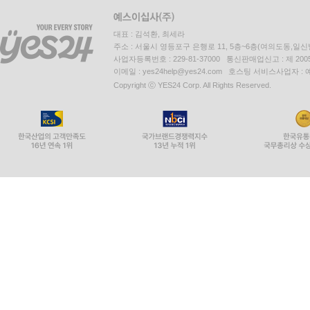
대표 : 김석환, 최세라
주소 : 서울시 영등포구 은행로 11, 5층~6층(여의도동,일신
사업자등록번호 : 229-81-37000 통신판매업신고 : 제 200
이메일 : yes24help@yes24.com 호스팅 서비스사업자 :
Copyright ⓒ YES24 Corp. All Rights Reserved.