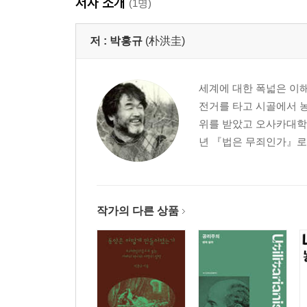
저자 소개
(1명)
제2부 자치
저 :
박홍규
(朴洪圭)
11. 홉스, 최초의 국민국가 정치학자
12. 해링턴, 최조의 평등 공화국 정치학자
세계에 대한 폭넓은 이
13. 비코, 최초의 다원주의자
전거를 타고 시골에서 
14. 베카리아, 근대 형벌 사상의 창조자
위를 받았고 오사카대학 
15. 몽테스키외, 최초의 권력분립 주창자
년 『법은 무죄인가』로
16. 루소, 민주주의 스승인가, 전체주의 창시자인가
17. 스미스, 근대 경제학의 창시자
18. 페인, 근대 3대 혁명의 혁명가
19. 울스턴크래프트. 최초의 페미니스트
작가의 다른 상품
20. 미국헌법, 국가보다 ‘개인’을, 해방 너머 ‘자유’를
21. 디포, 로빈슨크루소와 글로벌리제이션
22. 해적, 자율적 계몽주의의 꿈
에필로그: 계몽시대 다시 보기