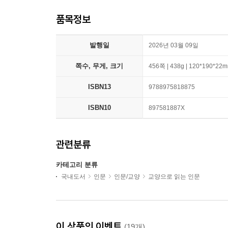
품목정보
발행일
2026년 03월 09일
쪽수, 무게, 크기
456쪽 | 438g | 120*190*22
ISBN13
9788975818875
ISBN10
897581887X
관련분류
카테고리 분류
국내도서
인문
인문/교양
교양으로 읽는 인문
이 상품의 이벤트
(19개)