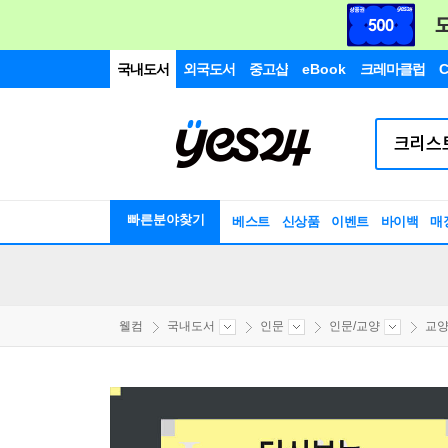
국내도서
외국도서
중고샵
eBook
크레마클럽
C
빠른분야찾기
베스트
신상품
이벤트
바이백
매
웰컴
국내도서
인문
인문/교양
교양