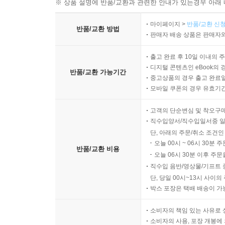
※ 상품 설명에 반품/교환과 관련한 안내가 있는경우 아래 
마이페이지 >
반품/교환 신청
반품/교환 방법
판매자 배송 상품은 판매자와
출고 완료 후 10일 이내의 
디지털 콘텐츠인 eBook의 
반품/교환 가능기간
중고상품의 경우 출고 완료일
모바일 쿠폰의 경우 유효기간(
고객의 단순변심 및 착오구
직수입양서/직수입일서중 일
단, 아래의 주문/취소 조건인
오늘 00시 ~ 06시 30분 
반품/교환 비용
오늘 06시 30분 이후 주문
직수입 음반/영상물/기프트 
단, 당일 00시~13시 사이
박스 포장은 택배 배송이 가
소비자의 책임 있는 사유로 
소비자의 사용, 포장 개봉에 