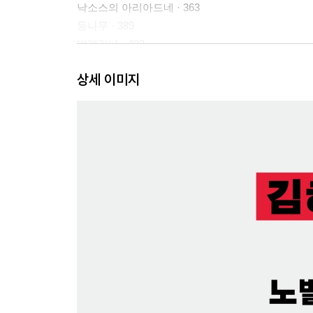
낙소스의 아리아드네 · 363
등나무 · 389
발레리나 · 403
콩 점술 · 425
상세 이미지
주레크 · 441
사비나의 소원 · 461
종말 연습 · 481
여러 개의 북을 두드리며 · 517
옮긴이의 말｜여러 개의 리듬으로 흔들리며 살아가는 