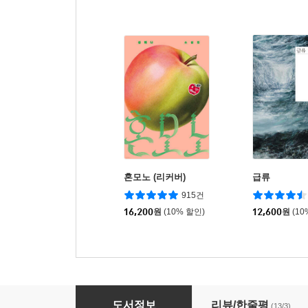
혼모노 (리커버)
급류
915건
16,200
원
(10% 할인)
12,600
원
(10
여러 개의 북을 두드리며
도서정보
리뷰/한줄평
(13/3)