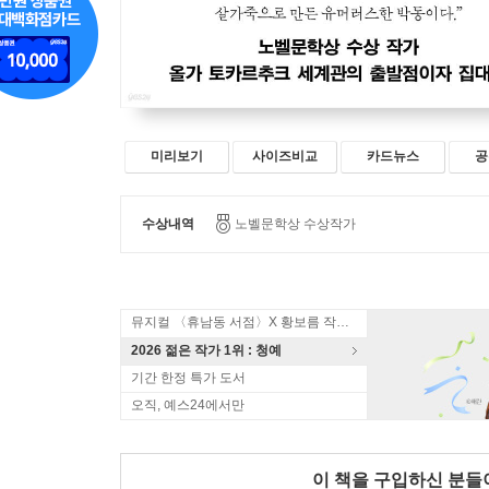
미리보기
사이즈비교
카드뉴스
공
수상내역
노벨문학상 수상작가
뮤지컬 〈휴남동 서점〉X 황보름 작가 북토크
2026 젊은 작가 1위 : 청예
기간 한정 특가 도서
오직, 예스24에서만
이 책을 구입하신 분