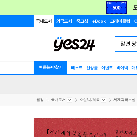
국내도서
외국도서
중고샵
eBook
크레마클럽
C
빠른분야찾기
베스트
신상품
이벤트
바이백
매
웰컴
국내도서
소설/시/희곡
세계각국소설