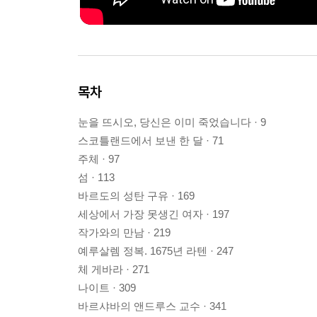
목차
눈을 뜨시오, 당신은 이미 죽었습니다 · 9
스코틀랜드에서 보낸 한 달 · 71
주체 · 97
섬 · 113
바르도의 성탄 구유 · 169
세상에서 가장 못생긴 여자 · 197
작가와의 만남 · 219
예루살렘 정복. 1675년 라텐 · 247
체 게바라 · 271
나이트 · 309
바르샤바의 앤드루스 교수 · 341