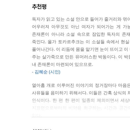
추천평
압축적으로 보여준다.
--- p.546「여러 개의 북을 두드리며」 중에서
독자가 읽고 있는 소설 안으로 들어가 줄거리와 엮이
“내게는 서술자를 훈련시키기 위한 일종의 체육관 
어우러져 아무것도 아닌 여자가 되어가는 게 가능
토카르추크 문학의 본질을 이루는 ‘서술자’에 대한 
존재론이 아니라 소설 속으로 잠입한 독자의 존재
죽인다. 올가 토카르추크는 이 소설들 속에서 현
한 대학 강연에서 토카르추크는 자신의 초기 단편들
풀어나간다. 이 리듬에 몸을 맡기면 눈이 뜨이고 이
“내게는 서술자를 훈련시키기 위한 일종의 체육관 같
주는 살가죽으로 만든 유머러스한 박동이다. 이 박동
내 존재론이 마련되어 있으므로.
그리고 바로 다음 해, 노벨문학상 수상 연설에서 
- 김혜순 (시인)
세상을 바라보는 관점 또한 달라질 수 있기에, 
풍부하고 광대해진 문학 세계를 완성한 창작자가 된 
열아홉 개로 이루어진 이야기의 정거장마다 마음은
서술자에 대해 천착하기 시작했던 오래전의 이 초기
사유들을 음미하기 위해서다. 이들은 간혹 상식의
인식이다. 한 편 한 편이 일종의 제의이면서 세
작가가 ‘훈련’이라고 칭했을 만큼 이 단편집에는 
지표면으로부터의 비약을 희구하는, 시간과 공간
관계성을 드러내고 작가가 일방적으로 모든 서사를
있다.
침투한다. 어떤 서술자는 모든 존재 위 높은 곳에
누구인지에 따라 세상을 바라보는 관점과 이야기를 