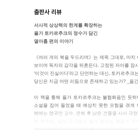
의미 안에 포함되기 때문이다. 그렇다면 세상에 보여
출판사 리뷰
을 구유의 문 앞에 데려와, 그 안에 하나하나 들여놓
--- p.194 「바르도의 성탄 구유」 중에서
서사적 상상력의 한계를 확장하는
올가 토카르추크의 정수가 담긴
우리가 세상에 태어날 때 들고 오는 가방 속에는 단 
열아홉 편의 이야기
짝이며 타오르고 나면 한 줌의 재가 되어 사라져버린
--- p.337 「나이트」 중에서
《여러 개의 북을 두드리며》는 제목 그대로, 마치
보이며 독자의 감각을 뒤흔든다. 고정된 자아를 잠시
“그 얘긴 벌써 했잖아.”
‘이것이 진실이다’라고 단언하는 대신, 토카르추크는
“그럼 우리가 안 한 얘기가 뭐가 있지?”
당신은 지금 어떤 리듬으로 존재하고 있는가? _옮
“없어.”
--- p.498 「종말 연습」 중에서
이 책을 통해 올가 토카르추크는 불협화음인 듯하
소설을 집어 들었을 때 예상치 못한 모험을 겪게 되
리듬은 시간을 처음부터 다시 만들어냈다. 이런 일
헤매는 영국인 교수, 은퇴 후 낡은 건물을 사서 극
잦아들었다. 새벽 무렵이면 늘 누군가 한 명이 파수
한 부부와, 낯선 도시에서 울려 퍼지는 북들의 연
그것이 이 도시에서 내게 일어난 일 중 단 하나의 
편의 단편들은 작가와 독자뿐 아니라 작가와 서술자,
랐다. 물론 정작 도시는 그게 누구 덕분인지조차 모
주변부의 삶을 신화적 상상력으로 기록하며, 일상