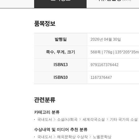
품목정보
발행일
2026년 04월 30일
쪽수, 무게, 크기
568쪽 | 776g | 135*205*35
ISBN13
9791167376442
ISBN10
1167376447
관련분류
카테고리 분류
국내도서
소설/시/희곡
세계각국소설
기타 국가의 소설
수상내역 및 미디어 추천 분류
국내도서
해외문학상 수상작
노벨문학상