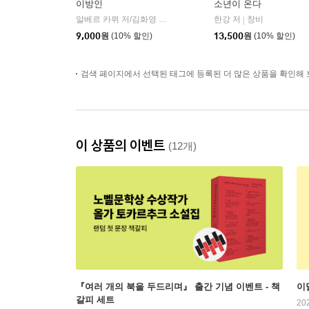
이방인
소년이 온다
알베르 카뮈 저/김화영 역
민음사
한강 저
창비
|
|
9,000
원
(10% 할인)
13,500
원
(10% 할인)
검색 페이지에서 선택된 태그에 등록된 더 많은 상품을 확인해 
이 상품의 이벤트
(12개)
『여러 개의 북을 두드리며』 출간 기념 이벤트 - 책
이
갈피 세트
20