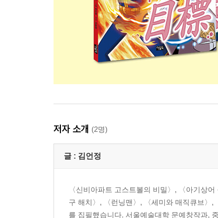
저자 소개
(2명)
글 :
김언정
〈신비아파트 고스트볼의 비밀〉, 〈아기상어 올
구 해치〉, 〈런닝맨〉, 〈세미와 매직큐브〉,
를 집필했습니다. 서울예술대학 문예창작과, 