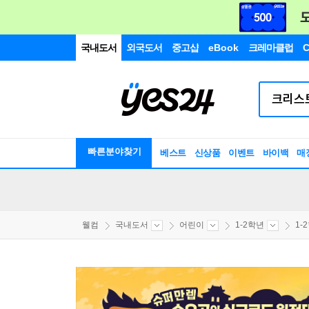
국내도서
외국도서
중고샵
eBook
크레마클럽
C
빠른분야찾기
베스트
신상품
이벤트
바이백
매
웰컴
국내도서
어린이
1-2학년
1-