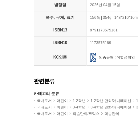
발행일
2026년 04월 15일
쪽수, 무게, 크기
156쪽 | 354g | 148*210*10
ISBN13
9791173575181
ISBN10
1173575189
KC인증
인증유형 : 적합성확인
관련분류
카테고리 분류
국내도서
어린이
1-2학년
1-2학년 만화/애니메이션
국내도서
어린이
3-4학년
3-4학년 만화/애니메이션
국내도서
어린이
학습만화/코믹스
학습만화