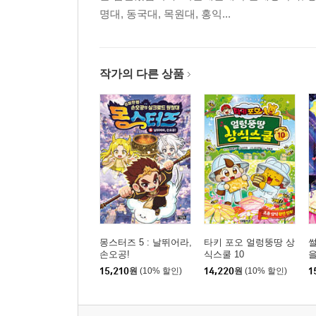
명대, 동국대, 목원대, 홍익...
작가의 다른 상품
몽스터즈 5 : 날뛰어라,
타키 포오 얼렁뚱땅 상
썰
손오공!
식스쿨 10
을
15,210
원
(10% 할인)
14,220
원
(10% 할인)
1