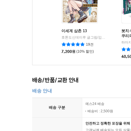
이세계 삼촌 13
봇치·
쿠리의
호톤도신데이루 글그림/김민준 역
데이즈엔
|
트
19건
7,200
원
(10% 할인)
40,5
배송/반품/교환 안내
배송 안내
예스24 배송
배송 구분
배송비 : 2,500원
안전하고 정확한 포장을 위해 
고객님께 배송되는 모든 상품을