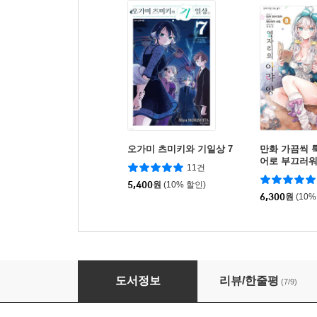
오가미 츠미키와 기일상 7
만화 가끔씩 
어로 부끄러
11건
의 아랴 양 8
5,400
원
(10% 할인)
6,300
원
(10%
여고생 제령사 아카네! 1
도서정보
리뷰/한줄평
(7/9)