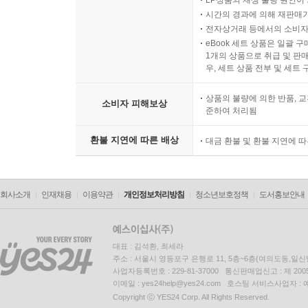
LP상품의 재생 불량 원인이 기
시간의 경과에 의해 재판매가
전자상거래 등에서의 소비자
eBook 세트 상품은 일괄 
1개의 상품으로 취급 및 판매
우, 세트 상품 전부 및 세트
상품의 불량에 의한 반품, 교
소비자 피해보상
준하여 처리됨
환불 지연에 따른 배상
대금 환불 및 환불 지연에 
회사소개
인재채용
이용약관
개인정보처리방침
청소년보호정책
도서홍보안내
대표 : 김석환, 최세라
주소 : 서울시 영등포구 은행로 11, 5층~6층(여의도동,일신
사업자등록번호 : 229-81-37000 통신판매업신고 : 제 200
이메일 : yes24help@yes24.com 호스팅 서비스사업자 :
Copyright ⓒ YES24 Corp. All Rights Reserved.