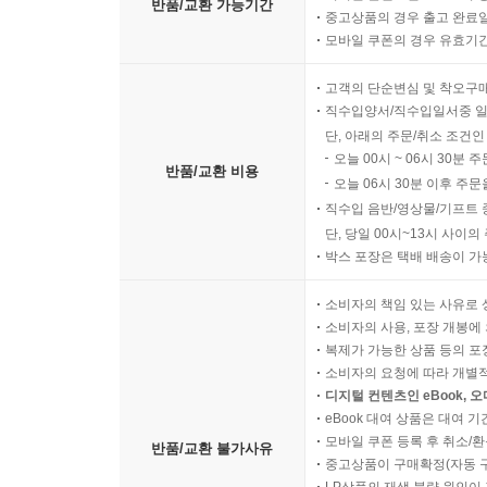
반품/교환 가능기간
중고상품의 경우 출고 완료일
모바일 쿠폰의 경우 유효기간(
고객의 단순변심 및 착오구
직수입양서/직수입일서중 일
단, 아래의 주문/취소 조건인
오늘 00시 ~ 06시 30분 
반품/교환 비용
오늘 06시 30분 이후 주문
직수입 음반/영상물/기프트 
단, 당일 00시~13시 사이
박스 포장은 택배 배송이 가
소비자의 책임 있는 사유로 
소비자의 사용, 포장 개봉에 
복제가 가능한 상품 등의 포장을 
소비자의 요청에 따라 개별
디지털 컨텐츠인 eBook, 
eBook 대여 상품은 대여 기
모바일 쿠폰 등록 후 취소/환
반품/교환 불가사유
중고상품이 구매확정(자동 