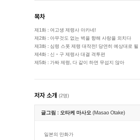
목차
제1화 : 여고생 제령사 아카네!
제2화 : 아무것도 없는 벽을 향해 사랑을 외치다
제3화 : 심령 스폿 제령 대작전! 당연히 예상대로 될
제4화 : 신‧구 제령사 대결 격투편
제5화 : 가짜 제령, 다 같이 하면 무섭지 않아
저자 소개
(2명)
글그림 :
오타케 마사오
(Masao Otake)
일본의 만화가