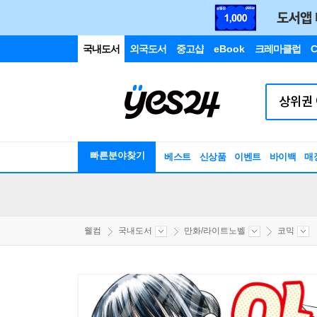
국내도서
외국도서
중고샵
eBook
크레마클럽
C
빠른분야찾기
베스트
신상품
이벤트
바이백
매
웰컴
국내도서
만화/라이트노벨
코믹