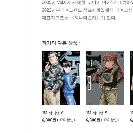
2009년
Vol.6에 게재한 '코마키 마키'로 데뷔하
2022년부터 <그랜드 점프> 계열에서 《여고생
대표작으로는 《히나마츠리》가 있다.
작가의 다른 상품
JM 제이엠 6
JM 제이엠 5
J
6,300
원
(10% 할인)
6,300
원
(10% 할인)
6