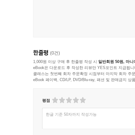
지적이다. 리더가 “자신의 불안을 오독해 팀원에 
주체적 의지는 꺾일 수밖에 없다.
퇴근 후 한 시간, AI에 묻고 답하기 전 ‘나’라는
져 AI라는 도구를 활용한다면 당신은 비로소 조직의
저자는 이렇듯 “일터에서 정체성을 잃고 기계 부속품처럼
때문”이라고 진단한 런던비즈니스스쿨(LBS)의 
--- p.192
가능성을 탐색할 때 활성화되는 도파민 기반의 
일터에서의 노력은 이 탐색 시스템이 활성화될 때
한줄평
(0건)
시스템의 전원을 꺼버리게” 된다는 것이다. 반
1,000원 이상 구매 후 한줄평 작성 시
일반회원 50원, 마니
자연스럽게 고취될 것이다. 저자는 조직의 “리더에게
eBook은 다운로드 후 작성한 리뷰만 YES포인트 지급됩니
능력”임을 강조한다.
클래스는 첫번째 회차 주문확정 시점부터 마지막 회차 주문
eBook 페이백, CD/LP, DVD/Blu-ray, 패션 및 판매금
결국 일터에서의 ‘셀프리터러시’는 단순히 나 자신을
작동하도록 해 효율적인 성과를 내게 할 수 있는 ‘경
평점
_본문에서
한글 기준 50자까지 작성가능
우리가 각자의 개성으로 존재할 수 있는 방법, 셀
소셜미디어와 AI의 발달은 정보의 생성과 유통에