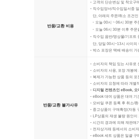
고객의 단순변심 및 착오구
직수입양서/직수입일서중 일
단, 아래의 주문/취소 조건인
오늘 00시 ~ 06시 30분 
반품/교환 비용
오늘 06시 30분 이후 주문
직수입 음반/영상물/기프트 
단, 당일 00시~13시 사이
박스 포장은 택배 배송이 가
소비자의 책임 있는 사유로 
소비자의 사용, 포장 개봉에 
복제가 가능한 상품 등의 포장을 
소비자의 요청에 따라 개별
디지털 컨텐츠인 eBook, 
eBook 대여 상품은 대여 기
모바일 쿠폰 등록 후 취소/환
반품/교환 불가사유
중고상품이 구매확정(자동 
LP상품의 재생 불량 원인이 기
시간의 경과에 의해 재판매가
전자상거래 등에서의 소비자
eBook 세트 상품은 일괄 