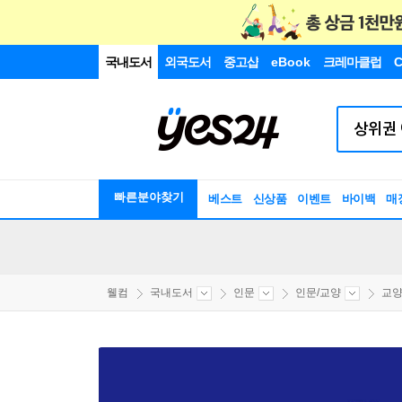
국내도서
외국도서
중고샵
eBook
크레마클럽
C
빠른분야찾기
베스트
신상품
이벤트
바이백
매
웰컴
국내도서
인문
인문/교양
교양