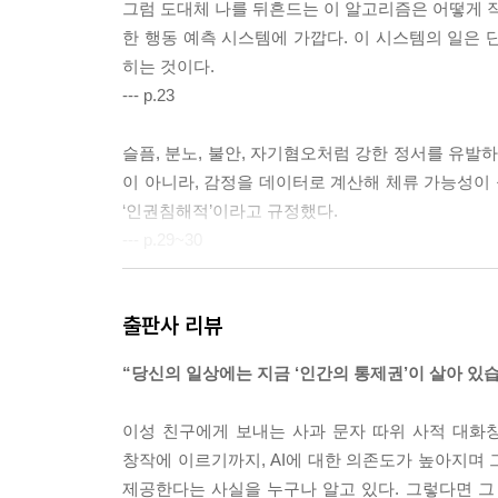
그럼 도대체 나를 뒤흔드는 이 알고리즘은 어떻게 작
한 행동 예측 시스템에 가깝다. 이 시스템의 일은 단
히는 것이다.
--- p.23
슬픔, 분노, 불안, 자기혐오처럼 강한 정서를 유
이 아니라, 감정을 데이터로 계산해 체류 가능성이
‘인권침해적’이라고 규정했다.
--- p.29~30
셀프리터러시는 단순히 정보를 잘 가려내는 기술이 아
출판사 리뷰
복하는 과정이다. 나를 읽어낼 때 비로소 우리는 
--- p.35
“당신의 일상에는 지금 ‘인간의 통제권’이 살아 있
30년간 법전을 뒤졌던 노련한 전문가가 왜 이런 거
이성 친구에게 보내는 사과 문자 따위 사적 대화
리한 근거를 무조건 찾아내야 한다”는 자신의 편향
창작에 이르기까지, AI에 대한 의존도가 높아지며 
--- p.45
제공한다는 사실을 누구나 알고 있다. 그렇다면 그