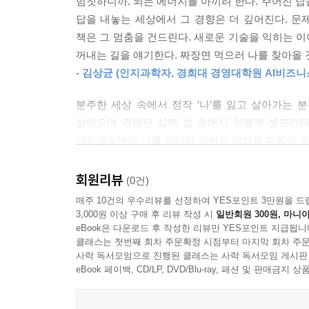
멈칫하니까. 뇌는 에너지를 아끼려 한다. 주어진 답
_본문에서
답을 내놓는 세상에서 그 경향은 더 깊어진다. 문제
하지만 감정에 이름을 붙이는 순간, 이성적 사고를
책은 그 멈춤을 건드린다. 새로운 기술을 익히는 이
저자가 제안하는 “셀프리터러시는 단순히 정보를 잘
높을수록 신체적 염증반응과 스트레스호르몬 수치도 낮
꺼내는 길을 얘기한다. 짜장면 먹으러 나를 찾아올 것
‘디지털 주권’ 회복의 과정”이다. 다시 말해 ‘나’
--- p.91~100
- 김상균 (인지과학자, 경희대 경영대학원 AI비즈니
매 순간 빠른 속도로 건네는 매끄러운 정답 대신, 
나를 정의하기를 포기하는 순간, 그 빈자리는 반드시
일본 나고야대 연구진이 〈사이언티픽 리포츠Scienti
분주한 세상 속에서 정작 ‘나’를 잃고 살아가는 분
제대로 된 질문(프롬프트)이 아니라, 내 내면을 향
을 종이에 적은 뒤 이를 갈기갈기 찢거나 파쇄기로
살아오며 겪었던 실제 삶 속에서 어떻게 셀프리터
환기한다.
--- p.118
타인으로부터 나를 지키며 언어와 감정을 다듬어 효
- 나은영 (서강대 지식융합미디어대학 교수)
“개떡같이 말해도 찰떡같이 알아들어야지!” “알잘딱깔
‘셀프리터러시’는 나도 모르는 사이 내면에 굳어진 ‘
회원리뷰
(0건)
‘나를 읽는 것Self-literacy’은 나와 타인의 존엄을
대로 해석하며, 내 결론에 맞춰 정보를 선별 수용하
매주 10건의 우수리뷰를 선정하여 YES포인트 3만원을 드
--- p.135
3,000원 이상 구매 후 리뷰 작성 시
일반회원 300원, 마니아
‘AI와 나’를 넘어 인간관계 속에서 셀프리터러시는
eBook은 다운로드 후 작성한 리뷰만 YES포인트 지급됩니
딱 깔끔하고 센스 있게)’” “토 달지 마!” 등 
클래스는 첫번째 회차 주문확정 시점부터 마지막 회차 주문
‘나를 읽는 힘’을 단련한다면 SNS는 전혀 다른 활
사락 독서모임으로 진행된 클래스는 사락 독서모임 게시판
들어가는 경우는 흔하지 않은 듯하다. 저자는 이러
공간이 된다. 결국 핵심은 어떤 상태의 내가 그 공
eBook 페이백, CD/LP, DVD/Blu-ray, 패션 및 판매금
불안을 읽어내지 못할 때, 조직 안에서 가장 가까운
부를 가르는 기준이 바로 ‘플랫폼 리터러시’다.
그 불안을 구조적으로 약한 위치에 있는 타인에게 
--- p.150