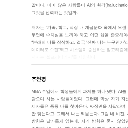
말이다. 이미 많은 사람들이 AI의 환각(halluci
이른바 ‘감정 컴퓨팅(Affective Computing)
그것을 신뢰하는 것일까.
로 계산한다. 여기서 우리가 직시해야 할 진실이 있다
짜 위험한 상황은 그다음이다. AI는 내 심리가 가장
저자는 “가족, 학교, 직장 내 계급문화 속에서 오
--- p.49~50
무엇에 수치심을 느껴야 하고 어떤 삶을 존중해야
“본래의 나를 잠식하고, 결국 ‘진짜 나는 누구인가’
당신의 일상에는 지금 ‘인간의 통제권’이 살아 있는
데이터로 수집”되고 시스템이 송신하는 알고리즘에 갇
유일한 도구가 바로 ‘셀프리터러시’, 나를 읽는 힘
저자는 ‘셀프리터러시’를 제안한다.
--- p.53
이 지점에서 ‘셀프리터러시’가 왜 필요한지가 분명
내가 이들에게 ‘센스’를 요구했던 그 간절한 순간들
추천평
사고인지 아니면 반복 노출의 결과인지 스스로 묻지 
다. 돌이켜보면 내가 후배에게 “알아서 잘할 수 있
힘’은 더는 자기계발의 영역만이 아닌 이유다.
--- p.74
MBA 수업에서 학생들에게 과제를 하나 냈다. AI
_본문에서
닫으며 사는 사람들이었다. 그런데 막상 자기 자
고맥락 문화가 지배적인 우리나라 직장에도 저맥락
제자들은 종종 나를 찾아온다. 짜장면을 사달라며.
이것은 ‘나를 읽는 힘Self-literacy’이 없는
족이나 오랜 친구 등 시간을 켜켜이 쌓아올린 소수의
안 맞는다고. 그래서 나는 되묻는다. 그럼 네 비전,
AI가 설계한 맞춤형 독방에 갇혀 있다는 사실조차 
은 관계로 출발하지 않은 직장에서 상사나 동료의 
방향은 날카롭게 읽는데, 자기 방향은 묻지 않았던
때 당신의 분노가 정당하다는 서사를 써내려간다. 
--- p.82