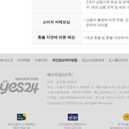
1개의 상품으로 취급 및 판매
우, 세트 상품 전부 및 세트
상품의 불량에 의한 반품, 교
소비자 피해보상
준하여 처리됨
환불 지연에 따른 배상
대금 환불 및 환불 지연에 
회사소개
인재채용
이용약관
개인정보처리방침
청소년보호정책
도서홍보안내
대표 : 김석환, 최세라
주소 : 서울시 영등포구 은행로 11, 5층~6층(여의도동,일신
사업자등록번호 : 229-81-37000 통신판매업신고 : 제 200
이메일 : yes24help@yes24.com 호스팅 서비스사업자 :
Copyright ⓒ YES24 Corp. All Rights Reserved.