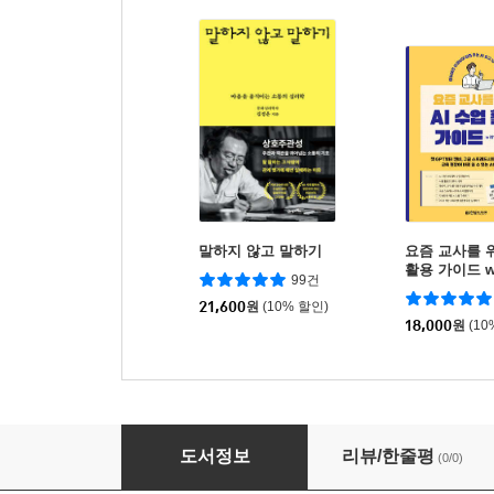
말하지 않고 말하기
요즘 교사를 위
활용 가이드 wi
99건
정 교육과정
21,600
원
(10% 할인)
18,000
원
(10
셀프리터러시
도서정보
리뷰/한줄평
(0/0)