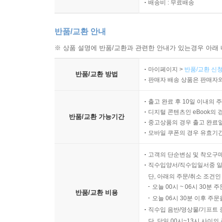
배송비 : 무료배송
반품/교환 안내
※ 상품 설명에 반품/교환과 관련한 안내가 있는경우 아래 
마이페이지 >
반품/교환 신청
반품/교환 방법
판매자 배송 상품은 판매자와
출고 완료 후 10일 이내의 
디지털 콘텐츠인 eBook의 
반품/교환 가능기간
중고상품의 경우 출고 완료일
모바일 쿠폰의 경우 유효기간(
고객의 단순변심 및 착오구
직수입양서/직수입일서중 일
단, 아래의 주문/취소 조건인
오늘 00시 ~ 06시 30분 
반품/교환 비용
오늘 06시 30분 이후 주문
직수입 음반/영상물/기프트 
단, 당일 00시~13시 사이