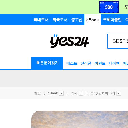
국내도서
외국도서
중고샵
eBook
크레마클럽
C
빠른분야찾기
베스트
신상품
이벤트
바이백
매
웰컴
eBook
역사
풍속/문화이야기