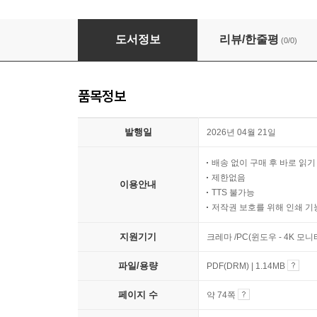
인도네시아의 역사
도서정보
리뷰/한줄평
(0/0)
품목정보
발행일
2026년 04월 21일
배송 없이 구매 후 바로 읽
제한없음
이용안내
TTS 불가능
저작권 보호를 위해 인쇄 기
지원기기
크레마 /PC(윈도우 - 4K 모
파일/용량
PDF(DRM) | 1.14MB
페이지 수
약 74쪽