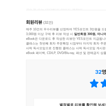
꿈? 꼭 오늘 대답하지 않아도 괜찮아
한 걸음씩, 나다운 곳으로!
회원리뷰
(32건)
피터 H. 레이놀즈는 꿈 앞에 주저하다가 빛나는
매주 10건의 우수리뷰를 선정하여 YES포인트 3만원을 드
3,000원 이상 구매 후 리뷰 작성 시
일반회원 300원, 마니아
‘크게 꿈꿔 봐’ 주간, 혼자 손을 들지 못한 채 
eBook은 다운로드 후 작성한 리뷰만 YES포인트 지급됩니
마음을 바로 보고 어떤 사람이 되고 싶은지 알고
클래스는 첫번째 회차 주문확정 시점부터 마지막 회차 주문
색채와 함께 찰리의 여정을 따라가다 보면, 어느새
사락 독서모임으로 진행된 클래스는 사락 독서모임 게시판
언제나 아이들을 향해 격려와 용기의 메시지를 전해
eBook 페이백, CD/LP, DVD/Blu-ray, 패션 및 판매금
이야기합니다. 꼼지락거리는 발가락처럼 지금 이 
있어』는 꿈을 직업으로 생각하고 있던 어린이 독
32
명
것입니다.
모든 답을 알지 못해도 괜찮고 포기하지 않고 계속
오렌지색으로 가득 차 있습니다. 성장과 끈기에 대
- 『커커스 리뷰』
별점별로 리뷰를 확인해 보세