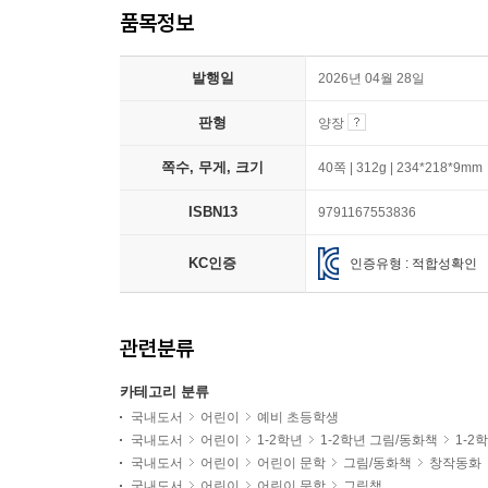
품목정보
발행일
2026년 04월 28일
판형
양장
쪽수, 무게, 크기
40쪽 | 312g | 234*218*9mm
ISBN13
9791167553836
KC인증
인증유형 : 적합성확인
관련분류
카테고리 분류
국내도서
어린이
예비 초등학생
국내도서
어린이
1-2학년
1-2학년 그림/동화책
1-2
국내도서
어린이
어린이 문학
그림/동화책
창작동화
국내도서
어린이
어린이 문학
그림책