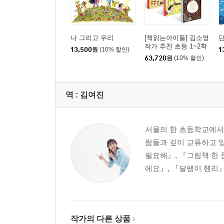
나 그리고 우리
[책읽는아이들] 김소영
작가 추천 초등 1~2학
13,500
원
(10% 할인)
1
년 세트
63,720
원
(10% 할인)
역 :
김여진
서울의 한 초등학교에서
람들과 깊이 교류하고 있
필요해』, 『그림책 한 문
에요』, 『달팽이 헨리』
작가의 다른 상품