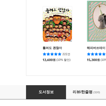
틀려도 괜찮아
해피버쓰데이
222건
12,600
원
(10% 할인)
15,300
원
(10
꿈에게 가고 있어
도서정보
리뷰/한줄평
(32/0)