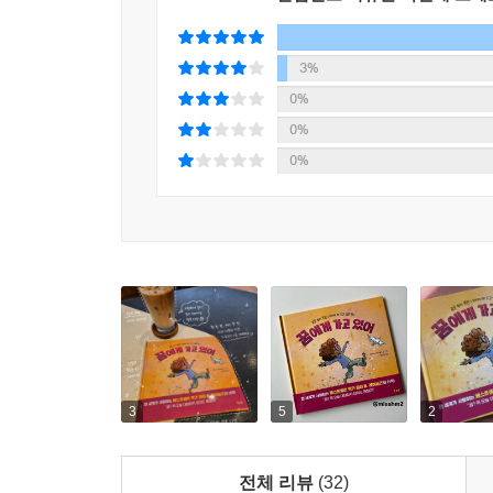
피터 H. 레이놀즈는 진심이 담긴 그림으로 다음에
- 『퍼블리셔스 위클리』
3%
역자의 말
0%
0%
여러분에게는 어떤 꿈이 있나요?
0%
장래 희망을 묻는 거냐고요? 네, 커서 무엇이 될 건
프로그래머처럼요. 그것 말고도 꿈이란 건 많지요
깡그리 없앤다거나 하는 꿈도 되어요. 아니면, 어제
저에게도 커다란 꿈이 있어요.
그림책 번역가가 되기 전에도 오래전부터 영어 공
스페인어와 일본어까지요. 외국어 공부가 침이 꼴깍
그것은 바로 ‘4개 국어에 능통한 할머니 되기’
고쳐먹었어요. “왜 할머니 될 때까지 기다려야 하지
3
5
2
공부를 한답니다. 요즘은 포르투갈어에 푹 빠져 있어
전체 리뷰
(32)