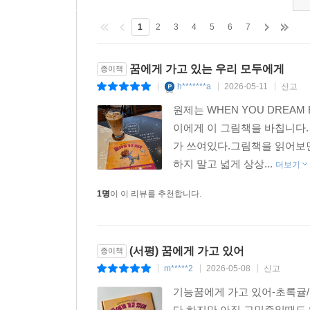
‘나중에 언젠가 시작할 거야.’라는 막연한 다짐은 
여행길의 시작이라고 믿어요.
1
2
3
4
5
6
7
“될 리가 없잖아!” 하고 비웃는 사람이 있으면 보란
“자세히 듣고 싶어!”라며 귀를 쫑긋 세우는 사람에
꿈에게 가고 있는 우리 모두에게
종이책
여러분의 꿈은 너무도 커서 무엇에도 가려지지 않으
h*******a
2026-05-11
신고
|
|
|
바로 지금, 이 순간 커다란 꿈의 씨앗이 싹 틀 거예요
원제는 WHEN YOU DREA
- 김여진(초등 교사, 그림책 번역가, 좋아서하는어
이에게 이 그림책을 바칩니다.
가 쓰여있다.그림책을 읽어보면 
하지 말고 넓게 상상...
더보기
1명
이 이 리뷰를 추천합니다.
(서평) 꿈에게 가고 있어
종이책
m*****2
2026-05-08
신고
|
|
|
기능꿈에게 가고 있어-초록귤
다.하지만 아직 고민중일때도 