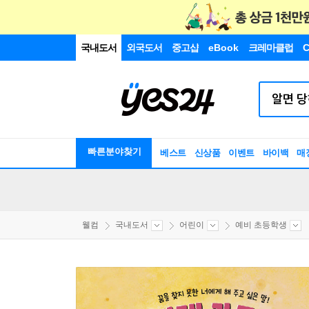
국내도서
외국도서
중고샵
eBook
크레마클럽
C
빠른분야찾기
베스트
신상품
이벤트
바이백
매
웰컴
국내도서
어린이
예비 초등학생