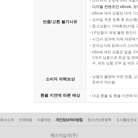
소비자의 요청에 따라 개별
디지털 컨텐츠인 eBook, 
eBook 대여 상품은 대여 기
모바일 쿠폰 등록 후 취소/환
반품/교환 불가사유
중고상품이 구매확정(자동 
LP상품의 재생 불량 원인이 기
시간의 경과에 의해 재판매가
전자상거래 등에서의 소비자
eBook 세트 상품은 일괄 
1개의 상품으로 취급 및 판매
우, 세트 상품 전부 및 세트
상품의 불량에 의한 반품, 교
소비자 피해보상
준하여 처리됨
환불 지연에 따른 배상
대금 환불 및 환불 지연에 
회사소개
인재채용
이용약관
개인정보처리방침
청소년보호정책
도서홍보안내