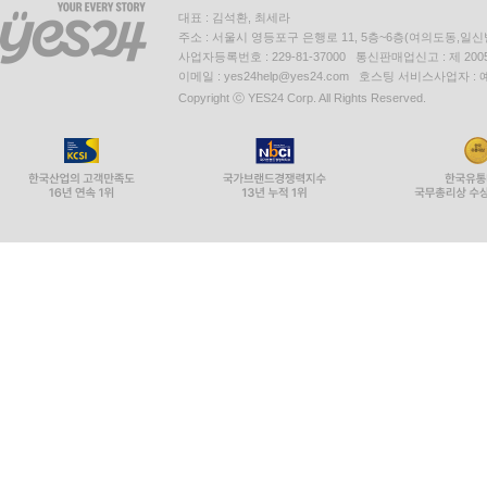
대표 : 김석환, 최세라
주소 : 서울시 영등포구 은행로 11, 5층~6층(여의도동,일신
사업자등록번호 : 229-81-37000 통신판매업신고 : 제 200
이메일 : yes24help@yes24.com 호스팅 서비스사업자 :
Copyright ⓒ YES24 Corp. All Rights Reserved.