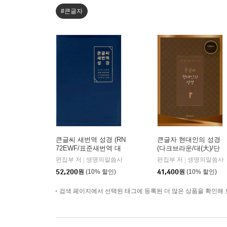
#큰글자
큰글씨 새번역 성경 (RN
큰글자 현대인의 성경
72EWF/표준새번역 대
(다크브라운/대(大)/단
단본/무지퍼/PU/반달 색
본/색인/천연우피)
편집부 저
생명의말씀사
편집부 저
생명의말씀사
|
|
인/주석 없음/뉴다크네
52,200
원
(10% 할인)
41,400
원
(10% 할인)
이비)
검색 페이지에서 선택된 태그에 등록된 더 많은 상품을 확인해 