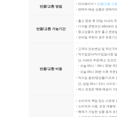
마이페이지 >
반품/교환 신청
반품/교환 방법
판매자 배송 상품은 판매자와
출고 완료 후 10일 이내의 
디지털 콘텐츠인 eBook의 
반품/교환 가능기간
중고상품의 경우 출고 완료일
모바일 쿠폰의 경우 유효기간(
고객의 단순변심 및 착오구
직수입양서/직수입일서중 일
단, 아래의 주문/취소 조건인
오늘 00시 ~ 06시 30분 
반품/교환 비용
오늘 06시 30분 이후 주문
직수입 음반/영상물/기프트 
단, 당일 00시~13시 사이
박스 포장은 택배 배송이 가
소비자의 책임 있는 사유로 
소비자의 사용, 포장 개봉에 
복제가 가능한 상품 등의 포장을 