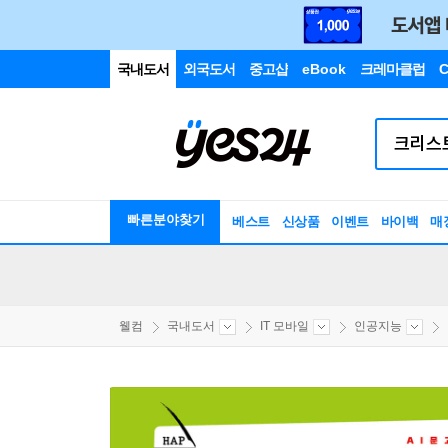
국내도서
외국도서
중고샵
eBook
크레마클럽
C
빠른분야찾기
베스트
신상품
이벤트
바이백
매
웰컴
국내도서
IT 모바일
인공지능