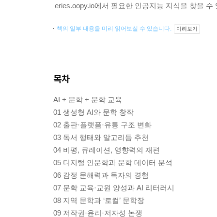
eries.oopy.io에서 필요한 인공지능 지식을 찾을 수
책의 일부 내용을 미리 읽어보실 수 있습니다.
미리보기
목차
AI + 문학 + 문학 교육
01 생성형 AI와 문학 창작
02 출판·플랫폼·유통 구조 변화
03 독서 행태와 알고리듬 추천
04 비평, 큐레이션, 영향력의 재편
05 디지털 인문학과 문학 데이터 분석
06 감정 문해력과 독자의 경험
07 문학 교육·교원 양성과 AI 리터러시
08 지역 문학과 ‘로컬’ 문학장
09 저작권·윤리·저자성 논쟁