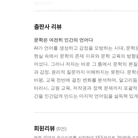
밀려난다.
－03_“독서 행태와 알고리듬 추천” 중에서
출판사 리뷰
문학 독서는 이 감정 문해력을 기르는 특수한 공간이
리 안에서 독자는 자신을 보호하는 심리적 방어막을
문학은 여전히 인간의 언어다
이 아니라, 실제 삶에서 타인의 감정을 이해하는 데
AI가 언어를 생성하고 감정을 모방하는 시대, 문학
로서 어떤 다른 매체보다 정교하다. AI가 감정 데
현실 속에서 문학의 존재 이유와 문학 교육의 방향을 
유가 여기에 있다.
어섰다. 그러나 저자는 바로 그 틈에서 문학의 본질
－06_“감정 문해력과 독자의 경험” 중에서
과 감정, 윤리적 질문까지 이해하지는 못한다. 문학은
비평, 교육 전반에 걸친 변화를 분석하며, 알고리듬
AI 도구가 교육 현장에 급속히 보급되면서 문학 교실의 
터러시, 교원 교육, 저작권과 정책 문제까지 포괄적
가 표절 위험, 허위 인용(환각, hallucination), 인
간을 인간답게 만드는 마지막 언어임을 설득력 있게
도구로는 AI 생성 텍스트를 충분히 감지하지 못하며
들은 강력한 제도적 정책 수립과 평가 방식의 재설
－09_“저작권·윤리·저자성 논쟁” 중에서
회원리뷰
(0건)
--- 본문 중에서
매주 10건의 우수리뷰를 선정하여 YES포인트 3만원을 드