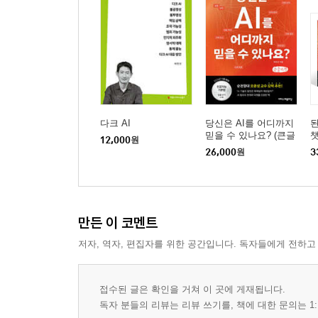
다크 AI
당신은 AI를 어디까지
된
믿을 수 있나요? (큰글
챗
12,000
원
자책)
은
26,000
원
3
수
만든 이 코멘트
저자, 역자, 편집자를 위한 공간입니다. 독자들에게 전하고
접수된 글은 확인을 거쳐 이 곳에 게재됩니다.
독자 분들의 리뷰는 리뷰 쓰기를, 책에 대한 문의는 1: