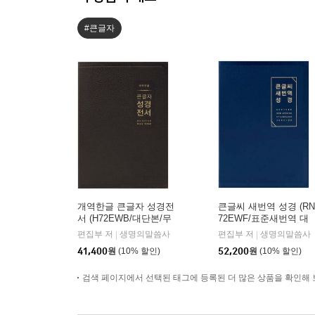
#큰글자
개역한글 큰글자 성경전
큰글씨 새번역 성경 (RN
서 (H72EWB/대단본/무
72EWF/표준새번역 대
지퍼/PU/반달 색인/해설
단본/무지퍼/PU/반달 색
편집부 저
생명의말씀사
편집부 저
생명의말씀사
|
|
없음/각주 없음/다크브
인/주석 없음/뉴다크네
41,400
원
(10% 할인)
52,200
원
(10% 할인)
라운)
이비)
검색 페이지에서 선택된 태그에 등록된 더 많은 상품을 확인해 