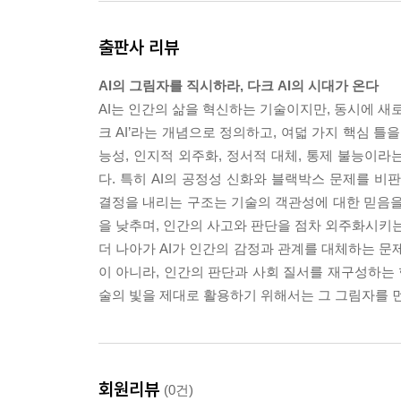
AI가 알고리즘이나 프로그램의 형태로 존재한다면, 그
출판사 리뷰
며, 기본적으로 ‘행위성’을 전제한다. 그런데 알
적 기반에 더 가깝다. 하지만 AI가 휴머노이드 로
AI의 그림자를 직시하라, 다크 AI의 시대가 온다
행위의 주체로 인식하는 것은 어렵지 않기 때문이다
AI는 인간의 삶을 혁신하는 기술이지만, 동시에 새로
－06_“범죄 가능성” 중에서
크 AI’라는 개념으로 정의하고, 여덟 가지 핵심 틀
능성, 인지적 외주화, 정서적 대체, 통제 불능이라
반면 인공지능은 방대한 지식을 축적할 수 있을 뿐 
다. 특히 AI의 공정성 신화와 블랙박스 문제를 비
간과 인공지능의 경쟁에서 누가 이길지는 이미 정
결정을 내리는 구조는 기술의 객관성에 대한 믿음을 
지금이라도 개발을 멈춰야 한다고 주장한다. 그러나
을 낮추며, 인간의 사고와 판단을 점차 외주화시키
을 두고 있어, 현실적으로 개발을 멈추기는 쉽지 않
더 나아가 AI가 인간의 감정과 관계를 대체하는 문
－09_“통제 불능” 중에서
이 아니라, 인간의 판단과 사회 질서를 재구성하는 
술의 빛을 제대로 활용하기 위해서는 그 그림자를 
--- 본문 중에서
회원리뷰
(0건)