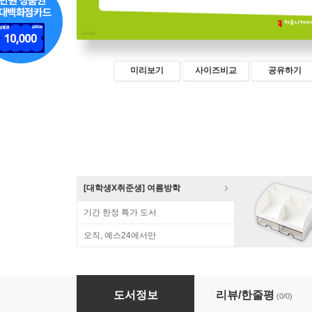
미리보기
사이즈비교
공유하기
[대학생X취준생] 여름방학
기간 한정 특가 도서
오직, 예스24에서만
다크 AI (큰글자책)
도서정보
리뷰/한줄평
(0/0)