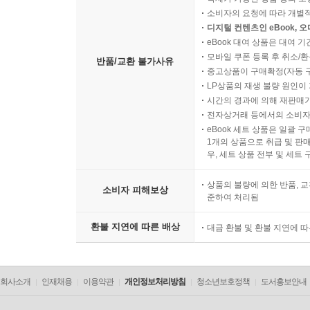
소비자의 요청에 따라 개별
디지털 컨텐츠인 eBook, 
eBook 대여 상품은 대여 기
모바일 쿠폰 등록 후 취소/환
반품/교환 불가사유
중고상품이 구매확정(자동 
LP상품의 재생 불량 원인이 기
시간의 경과에 의해 재판매가
전자상거래 등에서의 소비자
eBook 세트 상품은 일괄 
1개의 상품으로 취급 및 판매
우, 세트 상품 전부 및 세트
상품의 불량에 의한 반품, 교
소비자 피해보상
준하여 처리됨
환불 지연에 따른 배상
대금 환불 및 환불 지연에 
회사소개
인재채용
이용약관
개인정보처리방침
청소년보호정책
도서홍보안내