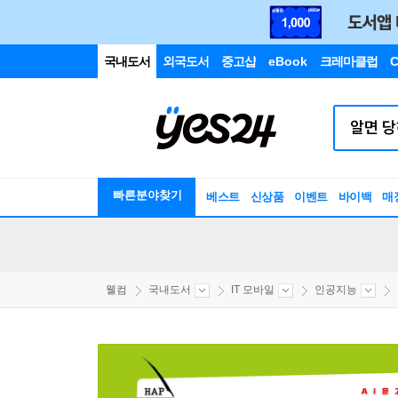
국내도서
외국도서
중고샵
eBook
크레마클럽
C
빠른분야찾기
베스트
신상품
이벤트
바이백
매
웰컴
국내도서
IT 모바일
인공지능