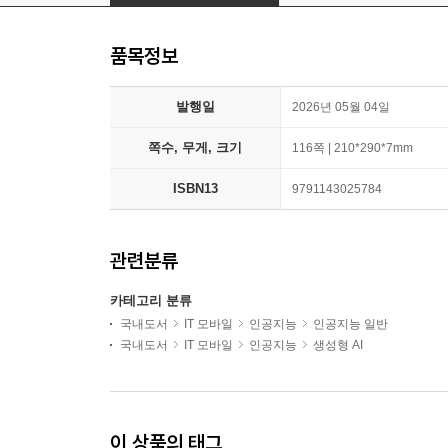
품목정보
발행일
2026년 05월 04일
쪽수, 무게, 크기
116쪽 | 210*290*7mm
ISBN13
9791143025784
관련분류
카테고리 분류
국내도서
IT 모바일
인공지능
인공지능 일반
국내도서
IT 모바일
인공지능
생성형 AI
이 상품의 태그