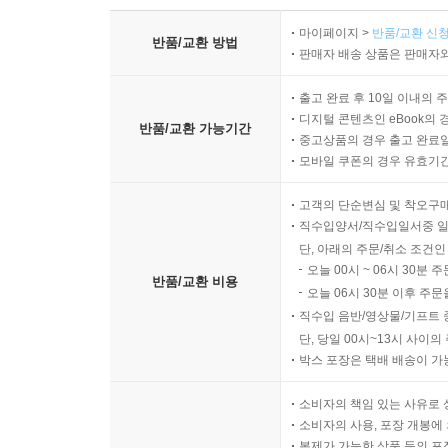
마이페이지 >
반품/교환 신청
반품/교환 방법
판매자 배송 상품은 판매자와
출고 완료 후 10일 이내의 
디지털 콘텐츠인 eBook의 
반품/교환 가능기간
중고상품의 경우 출고 완료일
모바일 쿠폰의 경우 유효기간(
고객의 단순변심 및 착오구
직수입양서/직수입일서중 일
단, 아래의 주문/취소 조건인
오늘 00시 ~ 06시 30분 
반품/교환 비용
오늘 06시 30분 이후 주문
직수입 음반/영상물/기프트 
단, 당일 00시~13시 사이
박스 포장은 택배 배송이 가
소비자의 책임 있는 사유로 
소비자의 사용, 포장 개봉에 
복제가 가능한 상품 등의 포장을 