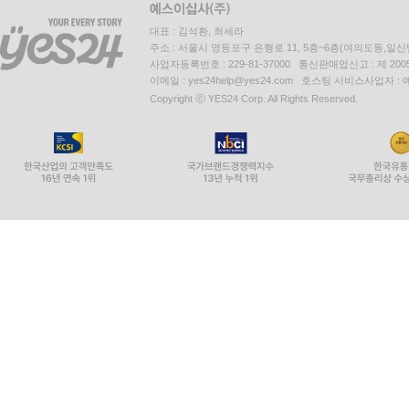
대표 : 김석환, 최세라
주소 : 서울시 영등포구 은행로 11, 5층~6층(여의도동,일신
사업자등록번호 : 229-81-37000 통신판매업신고 : 제 200
이메일 : yes24help@yes24.com 호스팅 서비스사업자 :
Copyright ⓒ YES24 Corp. All Rights Reserved.