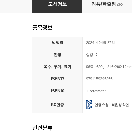
한밤중의 세계여행
도서정보
리뷰/한줄평
(3/0)
품목정보
발행일
2026년 04월 27일
판형
양장
쪽수, 무게, 크기
96쪽 | 630g | 216*280*13m
ISBN13
9791159295355
ISBN10
1159295352
KC인증
인증유형 : 적합성확인
관련분류