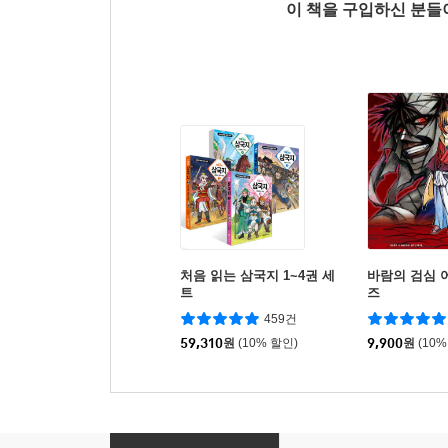
이 책을 구입하신 분
처음 읽는 삼국지 1~4권 세
바람의 검심 
트
즈
459건
59,310
원
(10% 할인)
9,900
원
(10%