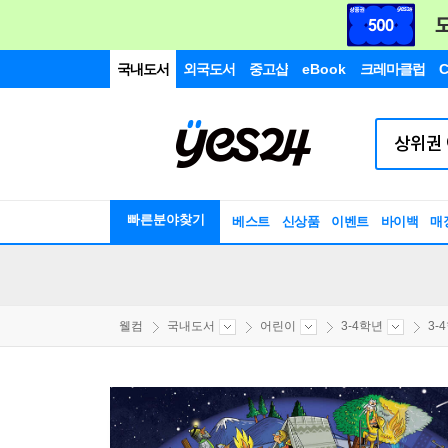
국내도서
외국도서
중고샵
eBook
크레마클럽
C
빠른분야찾기
베스트
신상품
이벤트
바이백
매
웰컴
국내도서
어린이
3-4학년
3-