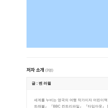
저자 소개
(3명)
글 :
벤 러윌
세계를 누비는 영국의 여행 작가이자 어린이책
트래블』 『BBC 컨트리파일』 『타임아웃』 등 