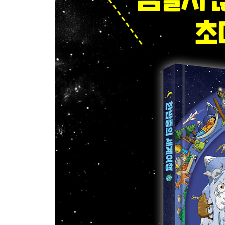
숲
아마존 열대 우림
보르네오수염돼지
유럽의 숲
동물들은 밤에 어떻게 볼까요?
평원과 사막
사바나
아프리카 사자
사막의 기온
아라비아 사막
지구의 끝
극지방의 밤
북극광
남극 대륙
황제펭귄