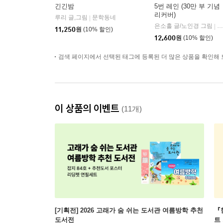
긴긴밤
5번 레인 (30만 부 기념
리커버)
루리 글,그림
문학동네
|
은소홀 글/노인경 그림
문
|
11,250
원
(10% 할인)
12,600
원
(10% 할인)
검색 페이지에서 선택된 태그에 등록된 더 많은 상품을 확인해 
이 상품의 이벤트
(11개)
[기획전] 2026 고래가 숨 쉬는 도서관 여름방학 추천
『
도서전
트