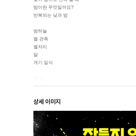
밤이란 무엇일까요?
반복되는 낮과 밤
밤하늘
별 관측
별자리
달
개기 일식
바다
온대 바다
열대 바다
상세 이미지
장수거북
바다 생물도 잠을 잘까요?
바다의 미생물
그레이트배리어리프