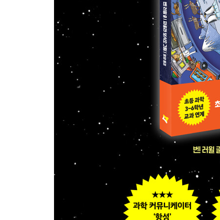
도시에 사는 동물
영국 런던
일본 도쿄
도시의 밤
시궁쥐
사람
잠과 꿈
사람이 잠자는 곳
전기 불빛
누가 밤에 일할까요?
새벽
밤이 낮으로 변해 갈 때
용어 설명