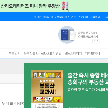
로그인
회원가입
마이페이지
카트
주문/배송
고객센터
Gl
쿠폰받기
단독선출간
eBook필기방법
eBook리더기
디지털머니
된 두뇌를 리셋하다
[ EPUB ]