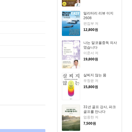
밀리터리 리뷰 이지
2608
편집부 저
12,800
원
나는 알코올중독 의사
였습니다
이준서 저
19,800
원
살찌지 않는 몸
우창윤 저
15,800
원
31년 골프 강사, 파크
골프를 만나다
엄중한 저
7,500
원