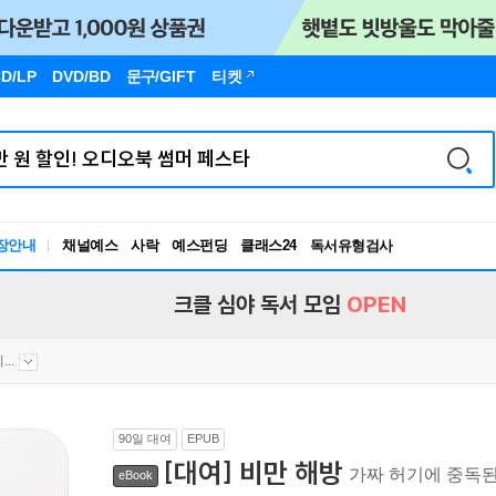
D/LP
DVD/BD
문구
/GIFT
티켓
장안내
채널예스
사락
예스펀딩
클래스24
독서유형검사
RBTI Lab
독서유형검사
크클 심야 독서 모임
OPEN
..
90일 대여
EPUB
[대여] 비만 해방
가짜 허기에 중독
eBook