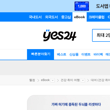
국내도서
외국도서
중고샵
eBook
크레마클럽
C
빠른분야찾기
베스트
신상품
이벤트
바이백
매
웰컴
eBook
건강 취미 여행
대여 (건강 취미.