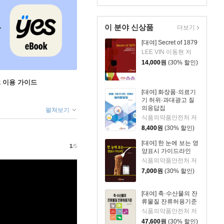
이 분야 신상품
더보기
[대여] Secret of 1879
LEE VIN 이동현 저
14,000
원
(30% 할인)
ok 이용 가이드
[대여] 화장품·의료기
기 허위·과대광고 질
의응답집
펼쳐보기
식품의약품안전처 저
8,400
원
(30% 할인)
[대여] 한 눈에 보는 영
1
/5
양표시 가이드라인
식품의약품안전처 저
7,000
원
(30% 할인)
[대여] 축·수산물의 잔
류물질 잔류허용기준
식품의약품안전처 저
47,600
원
(30% 할인)