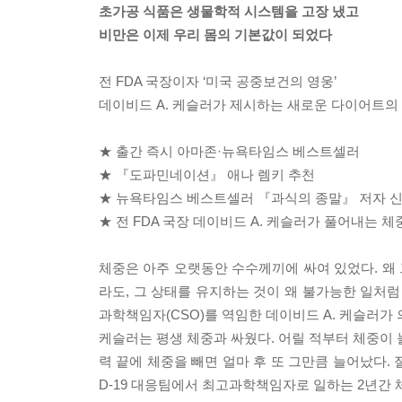
초가공 식품은 생물학적 시스템을 고장 냈고
비만은 이제 우리 몸의 기본값이 되었다
전 FDA 국장이자 ‘미국 공중보건의 영웅’
데이비드 A. 케슬러가 제시하는 새로운 다이어트의
★ 출간 즉시 아마존·뉴욕타임스 베스트셀러
★ 『도파민네이션』 애나 렘키 추천
★ 뉴욕타임스 베스트셀러 『과식의 종말』 저자 
★ 전 FDA 국장 데이비드 A. 케슬러가 풀어내는 
체중은 아주 오랫동안 수수께끼에 싸여 있었다. 왜
라도, 그 상태를 유지하는 것이 왜 불가능한 일처럼 
과학책임자(CSO)를 역임한 데이비드 A. 케슬러
케슬러는 평생 체중과 싸웠다. 어릴 적부터 체중이 늘
력 끝에 체중을 빼면 얼마 후 또 그만큼 늘어났다.
D-19 대응팀에서 최고과학책임자로 일하는 2년간 