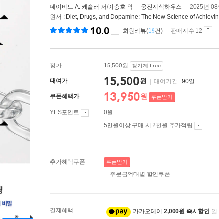
데이비드 A. 케슬러
저/
이충호
역
웅진지식하우스
2025년 0
원서 :
Diet, Drugs, and Dopamine: The New Science of Achievin
10.0
회원리뷰(
19
건)
판매지수 12
정가
15,500원
정가제 Free
15,500
원
대여가
|
대여기간 :
90일
13,950
원
쿠폰혜택가
쿠폰받기
YES포인트
0원
5만원이상 구매 시 2천원 추가적립
추가혜택쿠폰
쿠폰받기
주문금액대별 할인쿠폰
결제혜택
카카오페이
2,000원 즉시할인
일