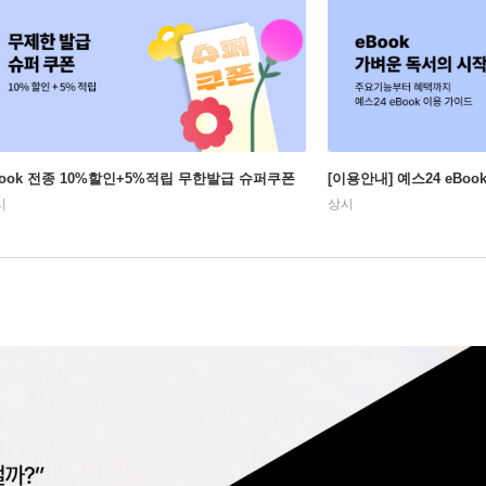
Book 전종 10%할인+5%적립 무한발급 슈퍼쿠폰
[이용안내] 예스24 eBo
시
상시