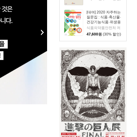
[대여] 2020 자주하는
질문집 : 식품·축산물·
건강기능식품·위생용
품·의료기기·의약품·
식품의약품안전처 저
의약외품·화장품
47,600
원
(30% 할인)