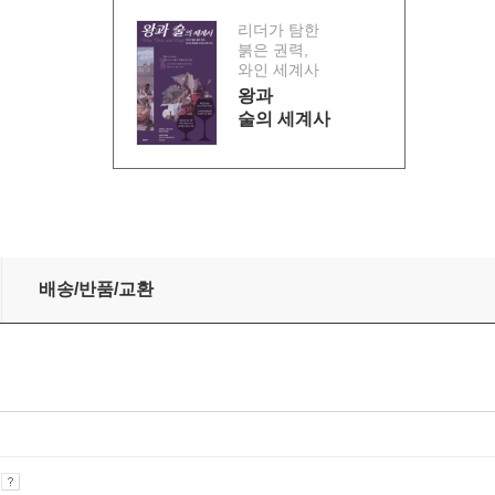
리더가 탐한
붉은 권력,
와인 세계사
왕과
술의 세계사
배송/반품/교환
기