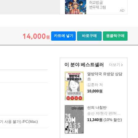
AD
14,000
카트에 넣기
바로구매
원클릭구매
원
이 분야 베스트셀러
더보기
열방약국 유방암 상담
소
김훈하 저
10,000
원
선의 나침반
숭산 저/현각 편/허문명 역
11,340
원
(10% 할인)
사용 불가) /PC(Mac)