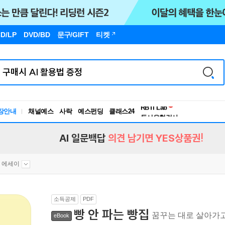
D/LP
DVD/BD
문구
/GIFT
티켓
독서유형검사
RBTI Lab
장안내
채널예스
사락
예스펀딩
클래스24
독서유형검사
AI 일문백답
의견 남기면 YES상품권!
 에세이
소득공제
PDF
빵 안 파는 빵집
꿈꾸는 대로 살아가고
eBook