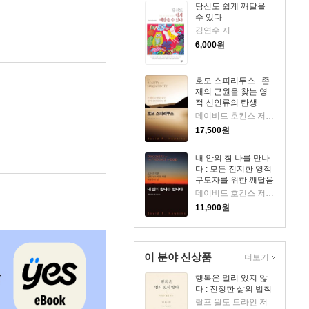
당신도 쉽게 깨달을
수 있다
김연수 저
6,000
원
호모 스피리투스 : 존
재의 근원을 찾는 영
적 신인류의 탄생
데이비드 호킨스 저/백영미 역
17,500
원
내 안의 참 나를 만나
다 : 모든 진지한 영적
구도자를 위한 깨달음
의 길
데이비드 호킨스 저/백영미 역
11,900
원
이 분야 신상품
더보기
행복은 멀리 있지 않
다 : 진정한 삶의 법칙
랄프 왈도 트라인 저