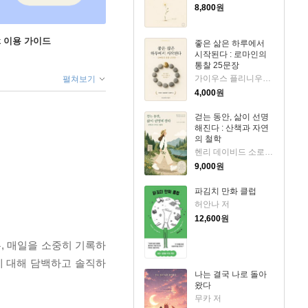
8,800
원
ok 이용 가이드
좋은 삶은 하루에서
시작된다 : 로마인의
통찰 25문장
가이우스 플리니우스 세쿤두스 저
펼쳐보기
4,000
원
걷는 동안, 삶이 선명
해진다 : 산책과 자연
의 철학
헨리 데이비드 소로우 저
9,000
원
파김치 만화 클럽
허안나 저
12,600
원
는, 매일을 소중히 기록하
에 대해 담백하고 솔직하
나는 결국 나로 돌아
왔다
무카 저