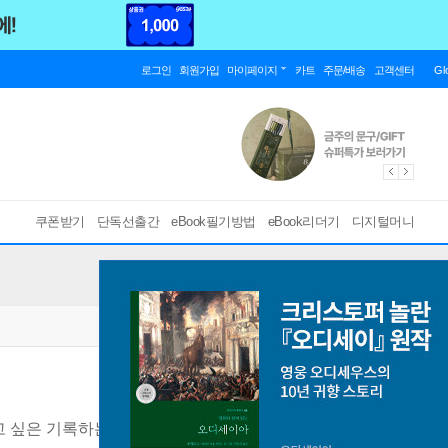
로그인
회원가입
마이페이지
카트
주문/배송
고객센터
Gl
쿠폰받기
단독선출간
eBook필기방법
eBook리더기
디지털머니
 싶은 기록하는 사람 빵이의 영감 아지트
[ PDF ]