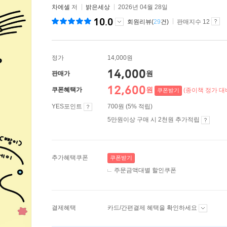
차에셀
저
밝은세상
2026년 04월 28일
10.0
회원리뷰(
29
건)
판매지수 12
정가
14,000원
14,000
원
판매가
12,600
원
쿠폰혜택가
(종이책 정가 대비
쿠폰받기
YES포인트
700원 (5% 적립)
5만원이상 구매 시 2천원 추가적립
추가혜택쿠폰
쿠폰받기
주문금액대별 할인쿠폰
결제혜택
카드/간편결제 혜택을 확인하세요