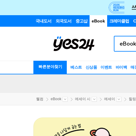
국내도서
외국도서
중고샵
eBook
크레마클럽
C
빠른분야찾기
베스트
신상품
이벤트
바이백
매
웰컴
eBook
에세이 시
에세이
힐링