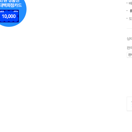
배
도
상
판
판