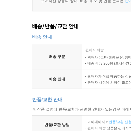
구매하신 상품의 상태, 배송, 취소 및 반품 문의는
판
'워크북' 형태의 교재!"
서술형 '단어 배열' 원리 완전 분석
배송/반품/교환 안내
주요 자사고·특목고, 강남 8학군 등 상위권 고교 서술
배송 안내
교사용 자료 제공
네이버 밴드와 진학사 홈페이지에서 해당 책과 관련
판매자 배송
배송 구분
택배사 : CJ대한통운 (상황에
배송비 : 3,900원 (
도서산간 : 
판매자가 직접 배송하는 상
배송 안내
판매자 사정에 의하여 출고
반품/교환 안내
※ 상품 설명에 반품/교환과 관련한 안내가 있는경우 아래 
마이페이지 >
반품/교환 신청
반품/교환 방법
판매자 배송 상품은 판매자와