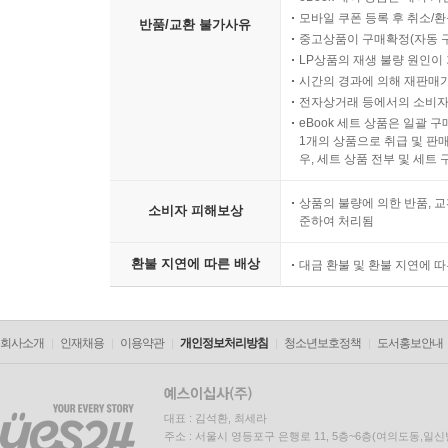
모바일 쿠폰 등록 후 취소/환
반품/교환 불가사유
중고상품이 구매확정(자동 
LP상품의 재생 불량 원인이 기
시간의 경과에 의해 재판매가
전자상거래 등에서의 소비자
eBook 세트 상품은 일괄 
1개의 상품으로 취급 및 판매
우, 세트 상품 전부 및 세트
상품의 불량에 의한 반품, 교
소비자 피해보상
준하여 처리됨
환불 지연에 따른 배상
대금 환불 및 환불 지연에 
회사소개
인재채용
이용약관
개인정보처리방침
청소년보호정책
도서홍보안내
대표 : 김석환, 최세라
주소 : 서울시 영등포구 은행로 11, 5층~6층(여의도동,일신