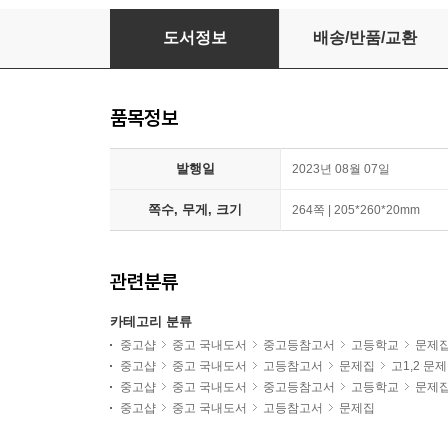
화이트라벨 서술형 문장완성북
도서정보
배송/반품/교환
품목정보
발행일
2023년 08월 07일
쪽수, 무게, 크기
264쪽 | 205*260*20mm
관련분류
카테고리 분류
중고샵
중고 국내도서
중고등참고서
고등학교
문제
중고샵
중고 국내도서
고등참고서
문제집
고1,2 문
중고샵
중고 국내도서
중고등참고서
고등학교
문제
중고샵
중고 국내도서
고등참고서
문제집