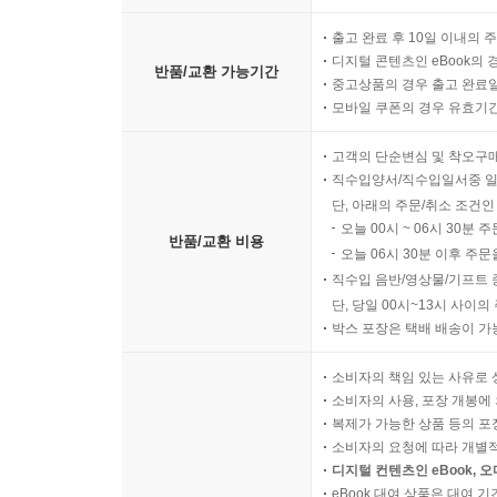
출고 완료 후 10일 이내의 
디지털 콘텐츠인 eBook의 
반품/교환 가능기간
중고상품의 경우 출고 완료일
모바일 쿠폰의 경우 유효기간(
고객의 단순변심 및 착오구
직수입양서/직수입일서중 일
단, 아래의 주문/취소 조건인
오늘 00시 ~ 06시 30분 
반품/교환 비용
오늘 06시 30분 이후 주문
직수입 음반/영상물/기프트 
단, 당일 00시~13시 사이
박스 포장은 택배 배송이 가
소비자의 책임 있는 사유로 
소비자의 사용, 포장 개봉에 
복제가 가능한 상품 등의 포장을 
소비자의 요청에 따라 개별
디지털 컨텐츠인 eBook, 
eBook 대여 상품은 대여 기