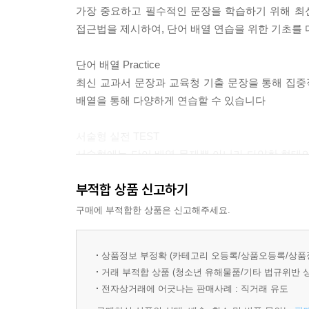
가장 중요하고 필수적인 문장을 학습하기 위해 최신
Unit 13 - 주격보어가 길어진 문장 쓰기
접근법을 제시하여, 단어 배열 연습을 위한 기초를 
Unit 14 - 목적격보어가 길어진 문장 쓰기
단어 배열 Practice
Ⅵ 부사
최신 교과서 문장과 교육청 기출 문장을 통해 집중적인
Unit 15 - 부사구를 포함하는 문장 쓰기 (1)
배열을 통해 다양하게 연습할 수 있습니다
Unit 16 - 부사구를 포함하는 문장 쓰기 (2)
Unit 17 - 부사절을 포함하는 문장 쓰기
서술형 실전 TEST
서술형에는 단어 배열 문제뿐 아니라 다양한 형태의
Ⅵ 기타
문항을 접해보며 내신 시험에 대처하는 능력을 키울
Unit 18 - 가정법이 들어간 문장 쓰기
부적합 상품 신고하기
Unit 19 - 비교 표현이 들어간 문장 쓰기
정답과 해설
구매에 부적합한 상품은 신고해주세요.
Unit 20 - 구조가 특이한 문장 쓰기
모든 단어 배열 문제는 스텝별 해결 방법으로 풀
plus를 통해 지문과 문제에 대한 이해를 도울 수 
상품정보 부정확 (카테고리 오등록/상품오등록/상품
거래 부적합 상품 (청소년 유해물품/기타 법규위반 
화이트 라벨의 두 번째 책
전자상거래에 어긋나는 판매사례 : 직거래 유도
"최초 고등 서술형 시리즈인 화이트라벨의 두 번째 