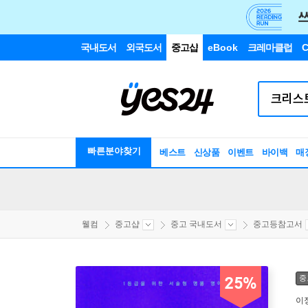
국내도서
외국도서
중고샵
eBook
크레마클럽
C
빠른분야찾기
베스트
신상품
이벤트
바이백
매
웰컴
중고샵
중고 국내도서
중고등참고서
중
25%
이