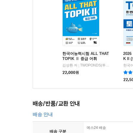
한국어능력시험 ALL THAT
202
TOPIK Ⅱ 중급 어휘
K II
기+온
김상환 저
TWOPONDS(투판즈)
|
22,000
원
22,5
배송/반품/교환 안내
배송 안내
예스24 배송
배송 구분