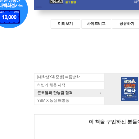
미리보기
사이즈비교
공유하기
[대학생X취준생] 여름방학
하반기 채용 시작
큰코쌤과 한능검 합격
YBM X 농심 배홍동
이 책을 구입하신 분