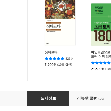
싯다르타
마인드맵으로
토픽 어휘 180
826건
7,200
원
(10% 할인)
21,600
원
(10
K-TOPIK 2 (토픽 2종합서)
도서정보
리뷰/한줄평
(1/0)