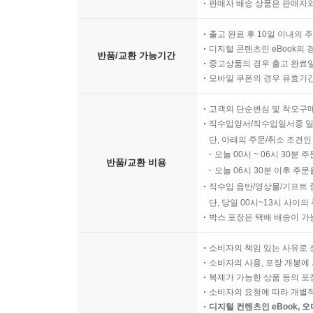
판매자 배송 상품은 판매자와
출고 완료 후 10일 이내의 
디지털 콘텐츠인 eBook의 
반품/교환 가능기간
중고상품의 경우 출고 완료일
모바일 쿠폰의 경우 유효기간(
고객의 단순변심 및 착오구
직수입양서/직수입일서중 일
단, 아래의 주문/취소 조건인
오늘 00시 ~ 06시 30분 
반품/교환 비용
오늘 06시 30분 이후 주문
직수입 음반/영상물/기프트 
단, 당일 00시~13시 사이
박스 포장은 택배 배송이 가
소비자의 책임 있는 사유로 
소비자의 사용, 포장 개봉에 
복제가 가능한 상품 등의 포장을 
소비자의 요청에 따라 개별
디지털 컨텐츠인 eBook, 