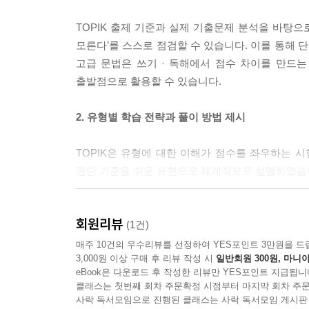
유형 07. 빈칸에 알맞은 말 고르기, 중심 내용(주제) 고
유형 08. 빈칸에 알맞은 말 고르기, 일치하는 내용 고르
TOPIK 출제 기준과 실제 기출문제 분석을 바탕으
유형 09. 인물의 태도나 심정 고르기, 일치하는 내용 고
모른다’를 스스로 점검할 수 있습니다. 이를 통해 
유형 10. 중심 내용 고르기(25~27번) — 210p
고급 문법은 쓰기 · 독해에서 점수 차이를 만드
유형 11. 빈칸에 알맞은 말 고르기(28~31번) — 218
출발점으로 활용할 수 있습니다.
유형 12. 일치하는 내용 고르기(32~34번) — 222p
유형 13. 중심 내용 고르기(35~38번) — 226p
2. 유형별 학습 전략과 풀이 방법 제시
유형 14. 문장이 들어갈 위치 고르기(39~41번) — 23
유형 15. 인물의 태도나 심정 고르기, 일치하는 내용 고
TOPIK은 유형에 대한 이해가 점수를 좌우하는 시
유형 16. 빈칸에 알맞은 말 고르기, 중심 내용(주제) 고
판단 기준을 쉬운 표현으로 체계적으로 설명하였습니다
유형 17. 필자의 태도 고르기, 일치하는 내용 고르기(46
유형 18. 필자의 의도나 목적 고르기, 빈칸에 알맞은 
3. 유형별 주요 어휘 및 표현 수록
회원리뷰
(1건)
PART 02 실전 모의고사
TOPIK은 개별 어휘 지식보다 유형별로 반복 출
매주 10건의 우수리뷰를 선정하여 YES포인트 3만원을 드
실전 모의고사 — 257p
3,000원 이상 구매 후 리뷰 작성 시
일반회원 300원, 마니아
등장하는 핵심 어휘와 관용 표현을 선별하여 정리
정답 및 해설
eBook은 다운로드 후 작성한 리뷰만 YES포인트 지급됩니
클래스는 첫번째 회차 주문확정 시점부터 마지막 회차 주문
유형별 정답 및 해설 — 3p
4. 철저한 기출문제 분석 기반의 예상문제 수록
사락 독서모임으로 진행된 클래스는 사락 독서모임 게시판
실전 모의고사 정답 및 해설 — 109p