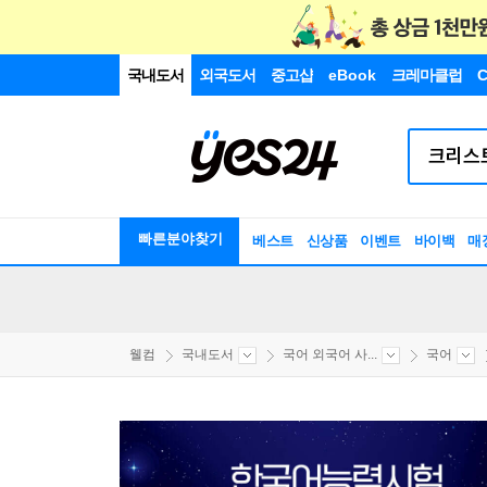
국내도서
외국도서
중고샵
eBook
크레마클럽
C
빠른분야찾기
베스트
신상품
이벤트
바이백
매
웰컴
국내도서
국어 외국어 사...
국어