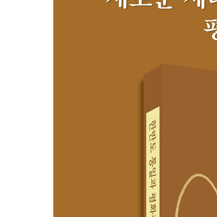
1. 타자를 상상하지 못하는 사회 ································
2. 적대와 혐오의 정동: 범주화, 가시성, 그리고 ‘가짜 확실
3. 북한에 대한 부정 인식의 증가 ·······························
4. 한국 사회의 갈등 구조와 대북 인식: 내부 갈등의 외부
5. 대북 인식의 분화와 정동의 정치 ····························
6. 타자와 함께 사는 사회를 상상하기: ‘협력적 공존’으로 ··
제5장 남북 문화통합과 청년세대  윤현기 111
1. 문화통합과 통일, 평화 ·······································
2. 남북 문화기준으로 보는 통일 ·······························
3. 남북 문화 차이와 갈등 ······································
4. 청년세대의 가치관 변화와 통일 ·····························
5. 청년세대의 역할과 평화적 상상력 ··························
제6장 분단을 넘어, 평화를 잇는 여성의 상상력  송
1. 여성의 시선으로 본 분단과 평화 ····························
2. 분단과 평화에 대한 여성의 경험 ····························