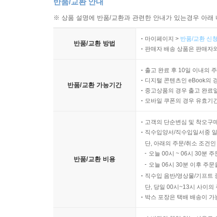
반품/교환 안내
※ 상품 설명에 반품/교환과 관련한 안내가 있는경우 아래 
마이페이지 >
반품/교환 신청
반품/교환 방법
판매자 배송 상품은 판매자와
출고 완료 후 10일 이내의 
디지털 콘텐츠인 eBook의 
반품/교환 가능기간
중고상품의 경우 출고 완료일
모바일 쿠폰의 경우 유효기간(
고객의 단순변심 및 착오구
직수입양서/직수입일서중 일
단, 아래의 주문/취소 조건인
오늘 00시 ~ 06시 30분 
반품/교환 비용
오늘 06시 30분 이후 주문
직수입 음반/영상물/기프트 
단, 당일 00시~13시 사이
박스 포장은 택배 배송이 가