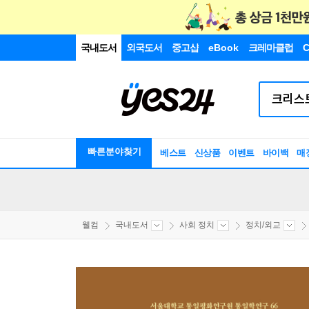
국내도서
외국도서
중고샵
eBook
크레마클럽
C
빠른분야찾기
베스트
신상품
이벤트
바이백
매
웰컴
국내도서
사회 정치
정치/외교