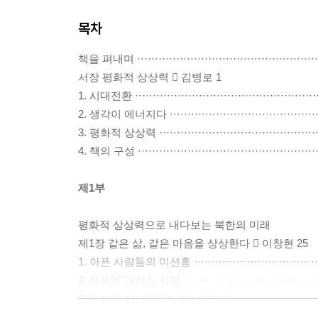
목차
책을 펴내며 ·······················································
서장 평화적 상상력  김병로 1
1. 시대전환 ······················································
2. 생각이 에너지다 ··············································
3. 평화적 상상력 ················································
4. 책의 구성 ·····················································
제1부
평화적 상상력으로 내다보는 북한의 미래
제1장 같은 삶, 같은 마음을 상상한다  이창현 25
1. 아픈 사람들의 미션홈 ········································
2. 체제에 가려진 사람 ··········································
3. 일상의 삶, 사람의 눈높이에서 ·······························
4. 평화는 사람이다 ··············································