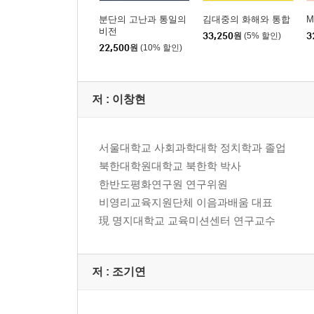
분단의 고난과 통일의
김대중의 화해와 통합
비전
33,250
원
(5% 할인)
3
22,500
원
(10% 할인)
저 :
이창현
서울대학교 사회과학대학 정치학과 졸업
북한대학원대학교 북한학 박사
한반도평화연구원 연구위원
비영리교육지원단체 이음과배움 대표
現 명지대학교 교육미션센터 연구교수
저 :
조기연