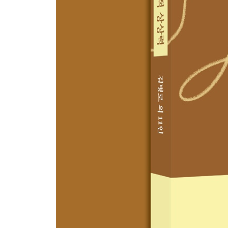
3. 남북 여성의 교류와 연대 ····································
4. 평화를 잇는 여성의 상상력 ··································
제7장 디아스포라: 분단의 기억을 넘어서는 화해와 공
1. 들어가며 ·····················································
2. 북향민 디아스포라 형성을 이해하는 새로운 관점 ·········
3. 탈북민 디아스포라의 초국가적 실천 ························
4. 평화 담론의 확장: 화해와 공존의 공간으로서 디아스포
3부
통일을 바라보는 평화적 상상력
제8장 평화적 상상력을 길러주는 통일교육  김유연 
1. 통일교육 다시 생각하기 ·····································
2. 자유롭게 상상해 봐! 터노코 통일수업 ······················
3. 북한 사람들과 같이 일하면 어떨까? 개성공단
남북통합경험교육 ···············································