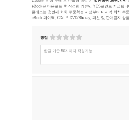
1,000원 이상 구매 후 한줄평 작성 시
일반회원 50원, 마니
eBook은 다운로드 후 작성한 리뷰만 YES포인트 지급됩니
클래스는 첫번째 회차 주문확정 시점부터 마지막 회차 주문
eBook 페이백, CD/LP, DVD/Blu-ray, 패션 및 판매금
평점
한글 기준 50자까지 작성가능