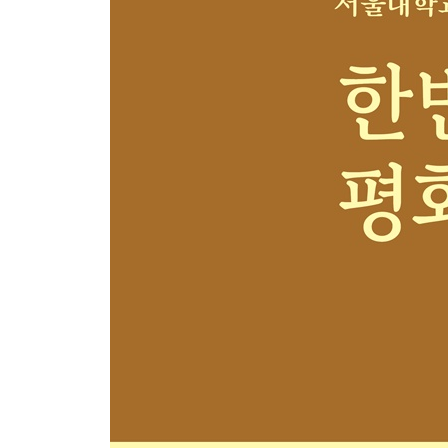
제11장 AI시대 남북 가족과 감정의 서사  김희정 2
1. 평화에도 감정이 있다 ·······································
2. 어떻게 감정이 만들어지는가: 분단 시대 감정의 형성
3. 애착의 언어로 본 분단 시대 가족의 감정: ‘국가-
결합 ·····························································
4. 통일 감정과 정서 조절 ······································
5. AI시대 감정과 평화적 상상력 ·······························
결장 평화의 새로운 상상  김병로 291
1. 평화의 새로운 상상 ··········································
2. 관계적 사유와 협력적 공존 ··································
3. 삶의 질과 역량 강화 ·········································
4. 초국적 글로벌 마인드 ·······································
5. 복합 평화의 사유와 교육 ····································
참고문헌 ························································