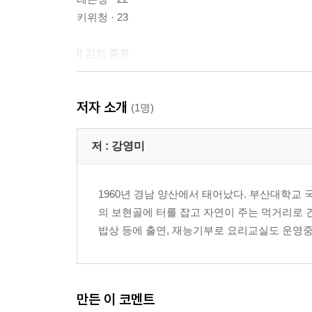
키위청 · 23
II 김치 종류
김장김치 · 26
저자 소개
나박김치 · 30
(1명)
대파김치 · 33
쪽파김치 · 36
저 :
강영미
돌산갓김치 · 41
단풍 깻잎김치 · 44
1960년 경남 양산에서 태어났다. 부산대학교 
열무물김치와 열무잘박김치 · 46
의 보현골에 터를 잡고 자연이 주는 먹거리로 
냉면 무김치 · 50
밥상 등에 출연, 재능기부로 요리교실도 운영중
III 별미 요리
모둠 봄나물 완자탕 · 56
만든 이 코멘트
아롱사태 편육 · 59