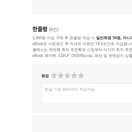
Ⅳ 퓨전요리(별미 외국요리)
리조또 · 120
부타동 · 124
한줄평
(0건)
멘보샤 · 127
1,000원 이상 구매 후 한줄평 작성 시
일반회원 50원, 마니
부리또 · 130
eBook은 다운로드 후 작성한 리뷰만 YES포인트 지급됩니
아란치니 · 134
클래스는 첫번째 회차 주문확정 시점부터 마지막 회차 주문
eBook 페이백, CD/LP, DVD/Blu-ray, 패션 및 판매금
세비체 · 137
해시 브라운 · 142
수제 스팸 · 145
평점
브루스케타 · 148
새우버거 · 151
한글 기준 50자까지 작성가능
토마토 팍시 · 154
빠에야 · 157
Ⅴ 별미밥