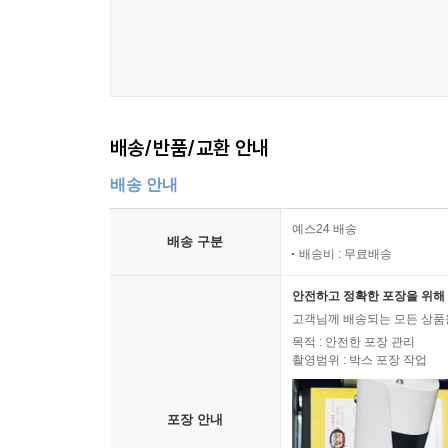
충무김밥 · 162
냉이 볶음밥 · 166
갓김치 주먹밥 · 169
홍합(섭)밥 · 172
문어 대가리 톳밥 · 175
홍삼 영양밥 · 178
배송/반품/교환 안내
참치 마요 주먹밥 · 183
배송 안내
두릅 초밥, 새우장 초밥 · 186
날치 알밥 · 190
예스24 배송
꼬막 비빔밥 · 193
배송 구분
배송비 : 무료배송
대통밥 · 196
장어 덮밥 · 199
안전하고 정확한 포장을 위해 
유산슬 덮밥 · 202
고객님께 배송되는 모든 상품을
목적 : 안전한 포장 관리
오리불고기 덮밥과 잡채밥 · 205
촬영범위 : 박스 포장 작업
Ⅵ 별미 면요리
포장 안내