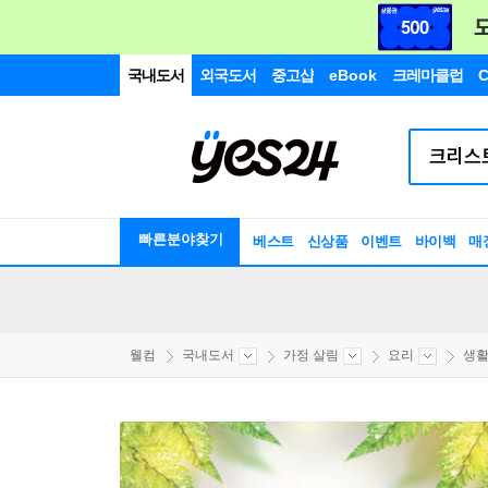
국내도서
외국도서
중고샵
eBook
크레마클럽
C
빠른분야찾기
베스트
신상품
이벤트
바이백
매
웰컴
국내도서
가정 살림
요리
생