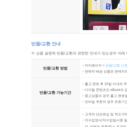
어탕 국수 · 212
보말 칼국수 · 215
명이 페스토 스파게티 · 219
완두콩 국수 · 222
막국수 · 224
도토리묵 국수 · 227
반품/교환 안내
Ⅶ 전채요리, 후식
※ 상품 설명에 반품/교환과 관련한 안내가 있는경우 아래 
마이페이지 >
반품/교환 신청
밤 찹쌀 푸딩 · 232
반품/교환 방법
판매자 배송 상품은 판매자와
녹두 스프 ‘달’ · 235
능이 게살 수프 · 238
출고 완료 후 10일 이내의 
무청 시래기 장떡 · 241
디지털 콘텐츠인 eBook의 
반품/교환 가능기간
왕토란 · 244
중고상품의 경우 출고 완료일
모바일 쿠폰의 경우 유효기간(
배추전 · 251
봄나물 참치전 · 254
고객의 단순변심 및 착오구
렌틸콩전 · 256
직수입양서/직수입일서중 일
산나물 샌드위치 · 258
단, 아래의 주문/취소 조건인