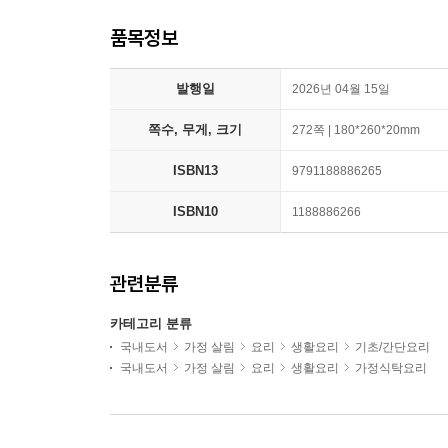
품목정보
발행일
2026년 04월 15일
쪽수, 무게, 크기
272쪽 | 180*260*20mm
ISBN13
9791188886265
ISBN10
1188886266
관련분류
카테고리 분류
국내도서
가정 살림
요리
생활요리
기초/간단요리
국내도서
가정 살림
요리
생활요리
가정식탁요리