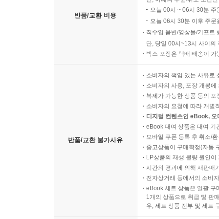
완두콩 수프 · 261
오늘 00시 ~ 06시 30분 
반품/교환 비용
오늘 06시 30분 이후 주문
단호박 두유 그라탱 · 263
직수입 음반/영상물/기프트 
달걀 카나페 · 266
단, 당일 00시~13시 사이
박스 포장은 택배 배송이 가
책을 마무리하며 · 270
재료에 대한 설명과 대체 가능한 재료들 · 271
소비자의 책임 있는 사유로 
소비자의 사용, 포장 개봉에 
복제가 가능한 상품 등의 포장을 
소비자의 요청에 따라 개별
디지털 컨텐츠인 eBook, 
eBook 대여 상품은 대여 기
모바일 쿠폰 등록 후 취소/환
반품/교환 불가사유
중고상품이 구매확정(자동 
LP상품의 재생 불량 원인이 기
시간의 경과에 의해 재판매가
전자상거래 등에서의 소비자
eBook 세트 상품은 일괄 
1개의 상품으로 취급 및 판매
우, 세트 상품 전부 및 세트