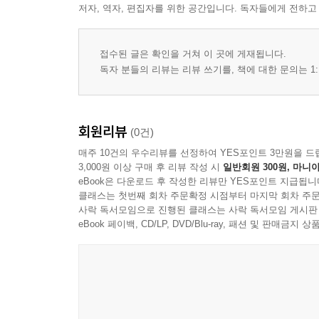
저자, 역자, 편집자를 위한 공간입니다. 독자들에게 전하고
표고버섯 탕수 · 62
감성동찜 · 65
닭다리살 갈비맛 스테이크 · 68
접수된 글은 확인을 거쳐 이 곳에 게재됩니다.
세계적인 국민 식재료 감자 요리 · 71
독자 분들의 리뷰는 리뷰 쓰기를, 책에 대한 문의는 1:
가지가지 가지 요리 · 77
약선 초계탕 · 83
닭살 떡갈비 · 86
회원리뷰
(0건)
고등어 어묵 · 89
매주 10건의 우수리뷰를 선정하여 YES포인트 3만원을 드
전통 약밥 · 92
3,000원 이상 구매 후 리뷰 작성 시
일반회원 300원, 마니아
궁중 잡채 · 95
eBook은 다운로드 후 작성한 리뷰만 YES포인트 지급됩니
클래스는 첫번째 회차 주문확정 시점부터 마지막 회차 주문
오색 국수 꼬막무침 · 98
사락 독서모임으로 진행된 클래스는 사락 독서모임 게시판
모둠 나물 만두 · 101
eBook 페이백, CD/LP, DVD/Blu-ray, 패션 및 판매금
원소병 · 104
김, 다시마, 황태껍질 부각 · 107
콩비지 감자탕 · 111
두부 곶감 유린기 · 115