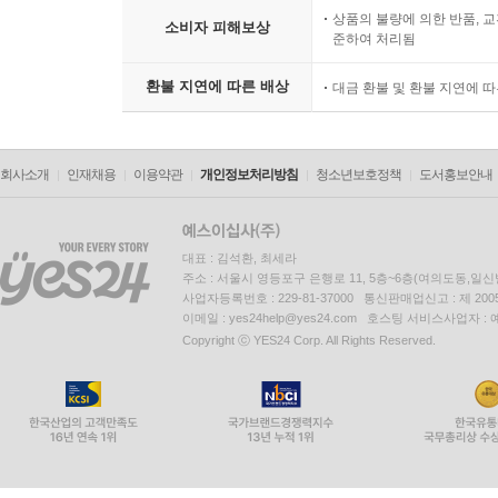
상품의 불량에 의한 반품, 교
소비자 피해보상
준하여 처리됨
환불 지연에 따른 배상
대금 환불 및 환불 지연에 
회사소개
인재채용
이용약관
개인정보처리방침
청소년보호정책
도서홍보안내
대표 : 김석환, 최세라
주소 : 서울시 영등포구 은행로 11, 5층~6층(여의도동,일신
사업자등록번호 : 229-81-37000 통신판매업신고 : 제 200
이메일 : yes24help@yes24.com 호스팅 서비스사업자 :
Copyright ⓒ YES24 Corp. All Rights Reserved.