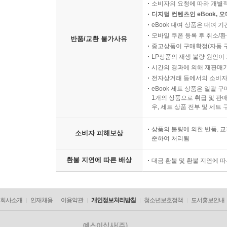
소비자의 요청에 따라 개별
디지털 컨텐츠인 eBook, 
eBook 대여 상품은 대여 기
모바일 쿠폰 등록 후 취소/환
반품/교환 불가사유
중고상품이 구매확정(자동 
LP상품의 재생 불량 원인이 기
시간의 경과에 의해 재판매가
전자상거래 등에서의 소비자
eBook 세트 상품은 일괄 
1개의 상품으로 취급 및 판매
우, 세트 상품 전부 및 세트
상품의 불량에 의한 반품, 교
소비자 피해보상
준하여 처리됨
환불 지연에 따른 배상
대금 환불 및 환불 지연에 
회사소개
인재채용
이용약관
개인정보처리방침
청소년보호정책
도서홍보안내