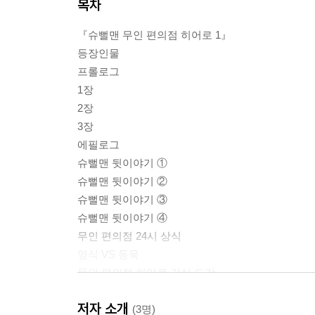
목차
『슈뻘맨 무인 편의점 히어로 1』
등장인물
프롤로그
1장
2장
3장
에필로그
슈뻘맨 뒷이야기 ①
슈뻘맨 뒷이야기 ②
슈뻘맨 뒷이야기 ③
슈뻘맨 뒷이야기 ④
무인 편의점 24시 상식
영식 VS 동욱
무인 편의점 히어로 간식 도감
저자 소개
『슈뻘맨 무인 편의점 히어로 2』
(3명)