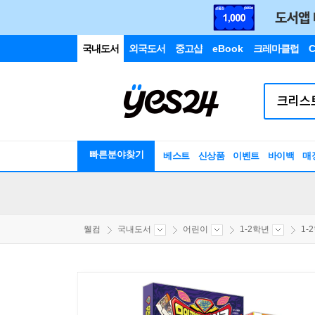
국내도서
외국도서
중고샵
eBook
크레마클럽
C
빠른분야찾기
베스트
신상품
이벤트
바이백
매
웰컴
국내도서
어린이
1-2학년
1-