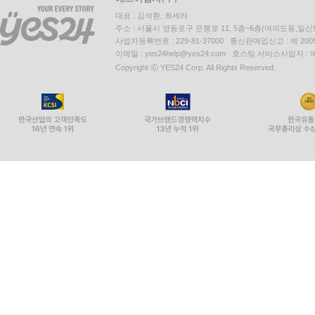
대표 : 김석환, 최세라
주소 : 서울시 영등포구 은행로 11, 5층~6층(여의도동,일신
사업자등록번호 : 229-81-37000 통신판매업신고 : 제 200
이메일 : yes24help@yes24.com 호스팅 서비스사업자 :
Copyright ⓒ YES24 Corp. All Rights Reserved.