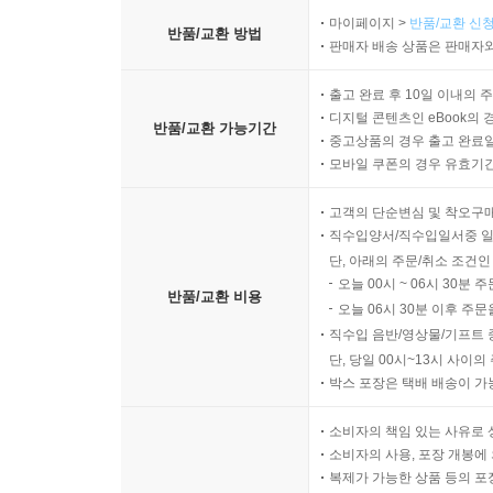
마이페이지 >
반품/교환 신청
반품/교환 방법
판매자 배송 상품은 판매자와
출고 완료 후 10일 이내의 
디지털 콘텐츠인 eBook의 
반품/교환 가능기간
중고상품의 경우 출고 완료일
모바일 쿠폰의 경우 유효기간(
고객의 단순변심 및 착오구
직수입양서/직수입일서중 일
단, 아래의 주문/취소 조건인
오늘 00시 ~ 06시 30분 
반품/교환 비용
오늘 06시 30분 이후 주문
직수입 음반/영상물/기프트 
단, 당일 00시~13시 사이
박스 포장은 택배 배송이 가
소비자의 책임 있는 사유로 
소비자의 사용, 포장 개봉에 
복제가 가능한 상품 등의 포장을 