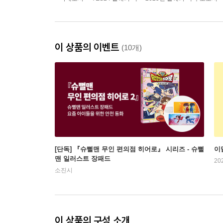
이 상품의 이벤트
(10개)
[단독] 『슈뻘맨 무인 편의점 히어로』 시리즈 - 슈뻘
이
맨 일러스트 장패드
20
소진시
이 상품의 구성 소개