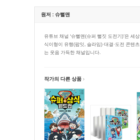
등장인물
프롤로그
원저 :
슈뻘맨
1장
2장
유튜브 채널 ‘슈뻘맨(슈퍼 뻘짓 도전기)’은 세
3장
식이형이 유행(팝잇, 슬라임)·대결·도전 콘텐츠를
4장
는 웃음 가득한 채널입니다.
에필로그
슈뻘맨 뒷이야기 ①
슈뻘맨 뒷이야기 ②
슈뻘맨 뒷이야기 ③
작가의 다른 상품
도브젝트 관찰 일지
무인 편의점 24시 상식
영식 VS 동욱
무인 편의점 히어로 간식 도감
『슈뻘맨 무인 편의점 히어로 3』
등장인물