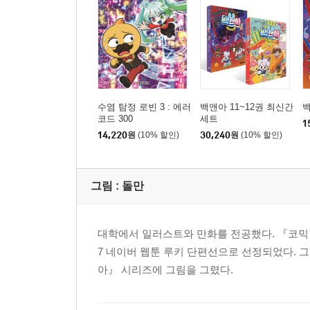
3장
4장
에필로그
슈뻘맨 뒷이야기 ①
슈뻘맨 뒷이야기 ②
슈뻘맨 뒷이야기 ③
수염 탐정 로빈 3 : 에러
백앤아 11~12권 최신간
백
도브젝트 관찰 일지
코드 300
세트
1
무인 편의점 24시 상식
14,220
원
(10% 할인)
30,240
원
(10% 할인)
영식 VS 동욱
무인 편의점 히어로 간식 도감
그림 :
돌만
대학에서 일러스트와 만화를 전공했다. 『코믹 
7 네이버 웹툰 루키 단편선으로 선정되었다. 그
아』 시리즈에 그림을 그렸다.