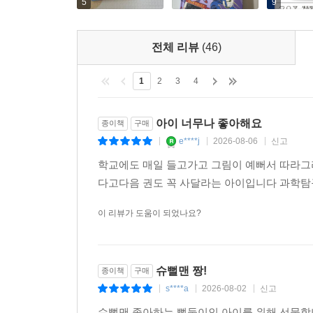
5
9
전체 리뷰
(46)
1
2
3
4
아이 너무나 좋아해요
종이책
구매
e****j
2026-08-06
신고
|
|
|
학교에도 매일 들고가고 그림이 예뻐서 따라그
다고다음 권도 꼭 사달라는 아이입니다 과학탐
이 리뷰가 도움이 되었나요?
슈뻘맨 짱!
종이책
구매
s****a
2026-08-02
신고
|
|
|
슈뻘맨 좋아하는 뻘둥이인 아이를 위해 선물합