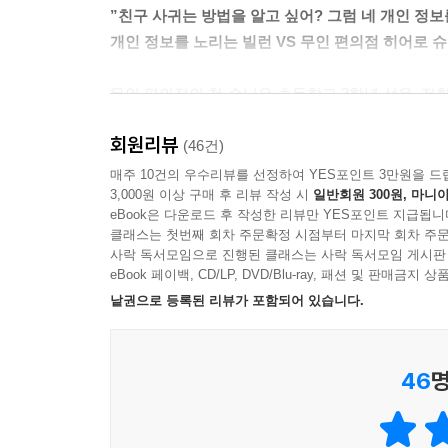
”친구 사귀는 방법을 알고 싶어? 그럼 네 개인 정보를
개인 정보를 노리는 빌런 VS 무인 편의점 히어로 
무인 편의점의 첫 손님은 초등학교 3학년 선우. 전학
그런 선우의 앞에 나타난 신비한 소년. 친구를 잔뜩 
회원리뷰
망가지고 마는데…. 무인 편의점 히어로 슈뻘맨, 선
(46건)
매주 10건의 우수리뷰를 선정하여 YES포인트 3만원을 드
3,000원 이상 구매 후 리뷰 작성 시
일반회원 300원, 마니아
무인 편의점 오픈 기념 1+4 행사
eBook은 다운로드 후 작성한 리뷰만 YES포인트 지급됩니
동화를 읽으면 4가지 재미가 팡팡!
클래스는 첫번째 회차 주문확정 시점부터 마지막 회차 주문
사락 독서모임으로 진행된 클래스는 사락 독서모임 게시판
★ 개인 정보 상식을 한눈에! 〈무인 편의점 24시 
eBook 페이백, CD/LP, DVD/Blu-ray, 패션 및 판매금
★ 동욱이형과 영식이형의 자존심을 건 퀴즈 승부! 
낱권으로 등록된 리뷰가 포함되어 있습니다.
★ 무인 편의점만의 달콤살벌한 히어로 무기 전격 
★ 재미 100% 보장 보너스 만화 〈슈뻘맨 뒷이야
46
명