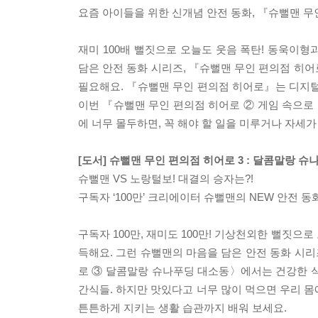
요즘 아이들을 위한 신개념 안전 동화, 『슈뻘맨 무
재미 100배 뻘짓으로 오늘도 웃음 폭탄! 동욱이
담은 안전 동화 시리즈, 『슈뻘맨 무인 편의점 히어
필요해요. 『슈뻘맨 무인 편의점 히어로』는 디지털 
이번 『슈뻘맨 무인 편의점 히어로 ② 게임 속으로 
에 너무 몰두하면, 꼭 해야 할 일을 미루거나 자세가
[도서] 슈뻘맨 무인 편의점 히어로 3 : 달콤말랑 
슈뻘맨 VS 노랑털보! 대결의 승자는?!
구독자 ‘100만’ 크리에이터 슈뻘맨의 NEW 안전 동
구독자 100만, 재미도 100만! 기상천외한 뻘짓
득해요. 그런 슈뻘맨의 마음을 담은 안전 동화 시리
로 ③ 달콤말랑 슈나푸딩 대소동〉에서는 건강한 식
간식들. 하지만 맛있다고 너무 많이 먹으면 우리 몸
튼튼하게 지키는 생활 습관까지 배워 보세요.