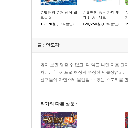
프롤로그
1장
슈뻘맨의 슈퍼 상식 월
슈뻘맨의 숨은 과학 찾
슈
드컵 6
기 1~8권 세트
기
2장
15,120
원
(10% 할인)
120,960
원
(10% 할인)
1
3장
4장
에필로그
글 :
안도감
슈뻘맨 뒷이야기
도브젝트 관찰 일지
무인 편의점 24시 상식
읽다 보면 멈출 수 없고, 다 읽고 나면 다음 
영식 VS 동욱
처』, 『타키포오 허징의 수상한 만물상점』, 
무인 편의점 히어로 간식 도감
친구들이 자연스레 몰입할 수 있는 스토리를 
『슈뻘맨 무인 편의점 히어로 4』
등장인물
작가의 다른 상품
프롤로그
1장
2장