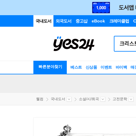
국내도서
외국도서
중고샵
eBook
크레마클럽
C
빠른분야찾기
베스트
신상품
이벤트
바이백
매
웰컴
국내도서
소설/시/희곡
고전문학