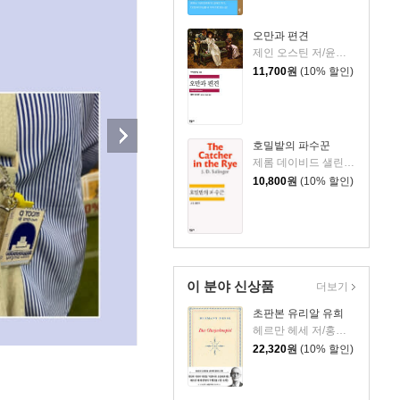
오만과 편견
제인 오스틴 저/윤지관,전승희 공역
11,700
원
(10% 할인)
호밀밭의 파수꾼
제롬 데이비드 샐린저 저/공경희 역
10,800
원
(10% 할인)
이 분야 신상품
더보기
초판본 유리알 유희
헤르만 헤세 저/홍진호 역
22,320
원
(10% 할인)