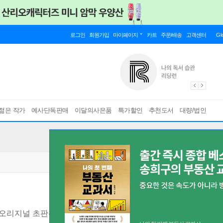
로그인
회원가입
마이페이지
카트
주문/배송
고객센터
Gl
젊은 작가
예사단독판매
이달의사은품
특가할인
추천도서
대량/법인
년 오리지널 초판본 표지디자인
[ 개정판 ]