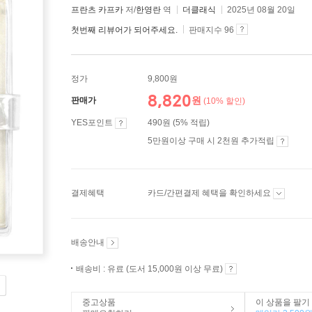
프란츠 카프카
저/
한영란
역
더클래식
2025년 08월 20일
첫번째 리뷰어가 되어주세요.
판매지수 96
정가
9,800원
8,820
원
판매가
(10% 할인)
YES포인트
490원 (5% 적립)
5만원이상 구매 시 2천원 추가적립
결제혜택
카드/간편결제 혜택을 확인하세요
배송안내
배송비 : 유료 (도서 15,000원 이상 무료)
중고상품
이 상품을 팔기