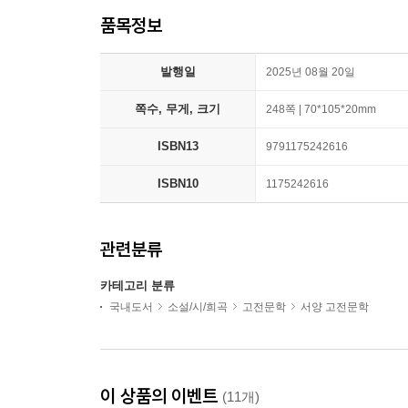
품목정보
발행일
2025년 08월 20일
쪽수, 무게, 크기
248쪽 | 70*105*20mm
ISBN13
9791175242616
ISBN10
1175242616
관련분류
카테고리 분류
국내도서
소설/시/희곡
고전문학
서양 고전문학
이 상품의 이벤트
(11개)