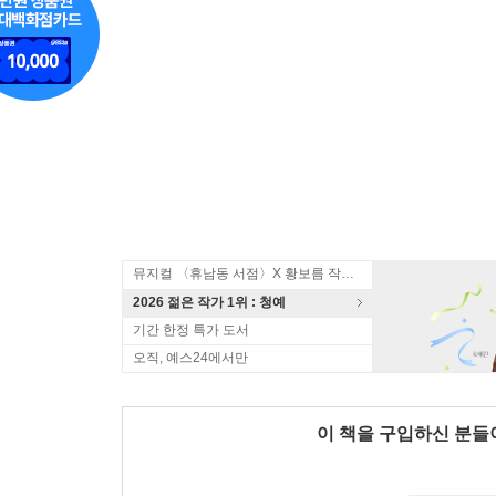
뮤지컬 〈휴남동 서점〉X 황보름 작가 북토크
2026 젊은 작가 1위 : 청예
기간 한정 특가 도서
오직, 예스24에서만
이 책을 구입하신 분