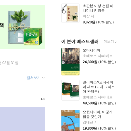
초판본 이상 선집 미
니미니 키링북
이상 저
8,820
원
(10% 할인)
이 분야 베스트셀러
더보기
오디세이아
호메로스 저/페테르 파울 루벤스 그림/박문재 역
24,300
원
(10% 할인)
년 08월 31일
펼쳐보기
일리아스&오디세이
아 세트 (고대 그리스
어 완역본)
호메로스 저/페테르 파울 루벤스 그림/박문재 역
1
/5
49,500
원
(10% 할인)
오뒷세이아, 어떻게
읽을 것인가
김태진 저
19,800
원
(10% 할인)