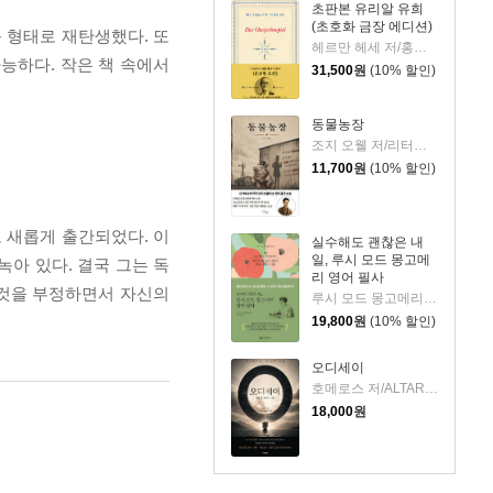
초판본 유리알 유희
(초호화 금장 에디션)
 형태로 재탄생했다. 또
헤르만 헤세 저/홍진호 역
가능하다. 작은 책 속에서
31,500
원
(10% 할인)
동물농장
조지 오웰 저/리터링크 역
11,700
원
(10% 할인)
 새롭게 출간되었다. 이
실수해도 괜찮은 내
일, 루시 모드 몽고메
아 있다. 결국 그는 독
리 영어 필사
것을 부정하면서 자신의
루시 모드 몽고메리 저/이루리 편역
19,800
원
(10% 할인)
오디세이
호메로스 저/ALTARI LAB 편
18,000
원