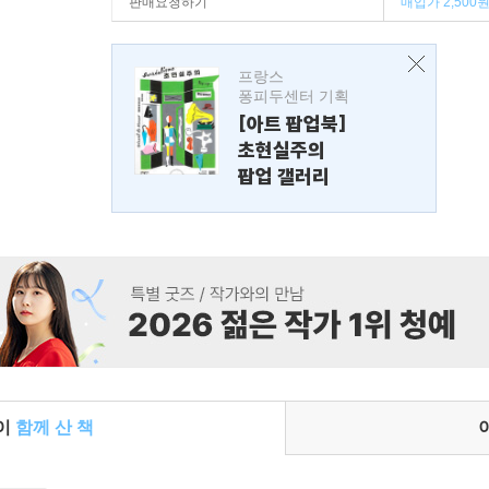
판매요청하기
매입가 2,500
프랑스
퐁피두센터 기획
[아트 팝업북]
초현실주의
팝업 갤러리
들이
함께 산 책