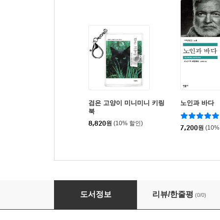
검은 고양이 미니미니 키링
노인과 바다
북
8,820
원
(10% 할인)
7,200
원
(10%
초판본 변신 미니미니 키링북
도서정보
리뷰/한줄평
(0/0)