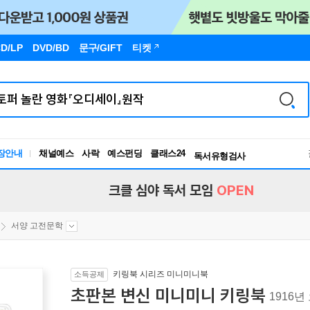
D/LP
DVD/BD
문구
/GIFT
티켓
장안내
채널예스
사락
예스펀딩
클래스24
독서유형검사
RBTI Lab
독서유형검사
크클 심야 독서 모임
OPEN
서양 고전문학
키링북 시리즈 미니미니북
소득공제
초판본 변신 미니미니 키링북
1916