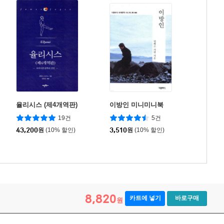
율리시스 (제4개역판)
이방인 미니미니북
19건
5건
43,200
원
(10% 할인)
3,510
원
(10% 할인)
8,820
카트에 넣기
바로구매
원