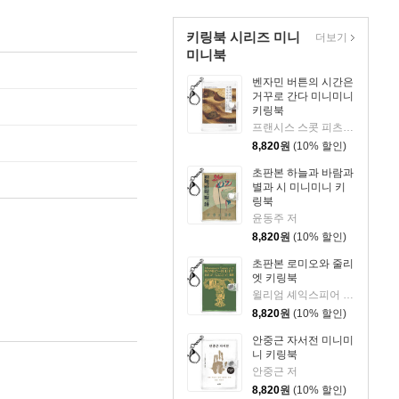
키링북 시리즈 미니
더보기
미니북
벤자민 버튼의 시간은
거꾸로 간다 미니미니
키링북
프랜시스 스콧 피츠제럴드 저/허윤정 역
8,820
원
(10% 할인)
초판본 하늘과 바람과
별과 시 미니미니 키
링북
윤동주 저
8,820
원
(10% 할인)
초판본 로미오와 줄리
엣 키링북
윌리엄 셰익스피어 저/한우리 역
8,820
원
(10% 할인)
안중근 자서전 미니미
니 키링북
안중근 저
8,820
원
(10% 할인)