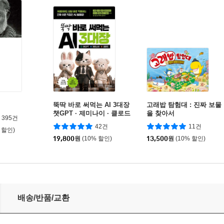
뚝딱 바로 써먹는 AI 3대장
고래밥 탐험대 : 진짜 보물
챗GPT · 제미나이 · 클로드
을 찾아서
395건
42건
11건
 할인)
19,800
원
(10% 할인)
13,500
원
(10% 할인)
배송/반품/교환